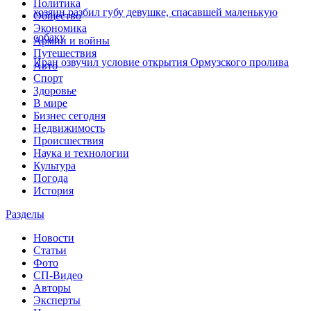
Политика
хозяин разбил губу девушке, спасавшей маленькую
Общество
Экономика
собаку
Армии и войны
Путешествия
Иран озвучил условие открытия Ормузского пролива
Авто
Спорт
Здоровье
В мире
Бизнес сегодня
Недвижимость
Происшествия
Наука и технологии
Культура
Погода
История
Разделы
Новости
Статьи
Фото
СП-Видео
Авторы
Эксперты