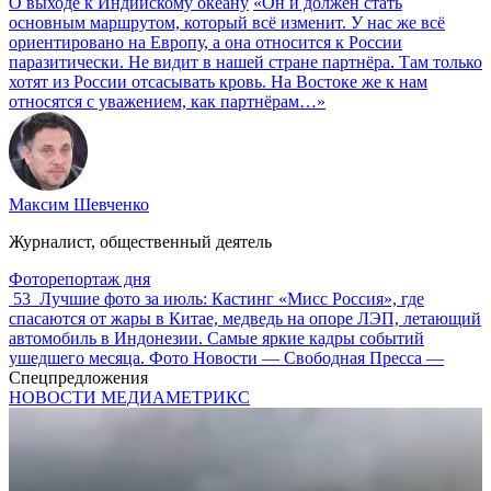
О выходе к Индийскому океану
«Он и должен стать
основным маршрутом, который всё изменит. У нас же всё
ориентировано на Европу, а она относится к России
паразитически. Не видит в нашей стране партнёра. Там только
хотят из России отсасывать кровь. На Востоке же к нам
относятся с уважением, как партнёрам…»
Максим Шевченко
Журналист, общественный деятель
Фоторепортаж дня
53
Лучшие фото за июль: Кастинг «Мисс Россия», где
спасаются от жары в Китае, медведь на опоре ЛЭП, летающий
автомобиль в Индонезии. Самые яркие кадры событий
ушедшего месяца. Фото Новости — Свободная Пресса —
Спецпредложения
НОВОСТИ МЕДИАМЕТРИКС