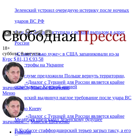
Зеленский устроил очередную истерику после ночных
ударов ВС РФ
Фон дер Ляйен выступила с резким выпадом в адрес
России
18+
суббота, 8 августа
«Станет только хуже»: в США запаниковали из-за
Курс
$
81,13
€
93,58
катастрофы на Украине
В Госдуме предложили Польше вернуть территории,
«
Диалог с Турцией для России является крайне
отвоёванные Красной армией
значимым...
»
Максим Шевченко
Меню
Зеленский выдвинул наглое требование после удара ВС
РФ по Киеву
«
Диалог с Турцией для России является крайне
Медведев предсказал Зеленскому будущее
значимым...
»
Максим Шевченко
В Кузбассе стаффордширский терьер загрыз таксу, а его
Главная