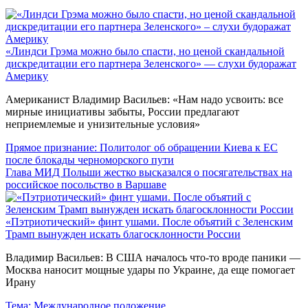
«Линдси Грэма можно было спасти, но ценой скандальной
дискредитации его партнера Зеленского» — слухи будоражат
Америку
Американист Владимир Васильев: «Нам надо усвоить: все
мирные инициативы забыты, России предлагают
неприемлемые и унизительные условия»
Прямое признание: Политолог об обращении Киева к ЕС
после блокады черноморского пути
Глава МИД Польши жестко высказался о посягательствах на
российское посольство в Варшаве
«Пэтриотический» финт ушами. После объятий с Зеленским
Трамп вынужден искать благосклонности России
Владимир Васильев: В США началось что-то вроде паники —
Москва наносит мощные удары по Украине, да еще помогает
Ирану
Тема:
Международное положение