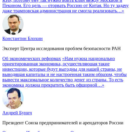
КНР, поэтому ему так нужно вбить клин между Москвой и
Пекином. Его цель — оторвать Россию от Китая. Но ту задачу
даже трамповская администрация не смогла реализовать…»
Константин Блохин
Эксперт Центра исследования проблем безопасности РАН
Об экономических реформах
«Нам нужна национально
ориентированная экономика, осуществляющая такие
инвестиции, которые будут выгодны для нашей страны, не
выводящая капиталы и не настроенная таким образом, чтобы
вывести максимальное количество денег из страны. То есть
экономика должна прекратить быть офшорной…»
Андрей Бунич
Президент Союза предпринимателей и арендаторов России