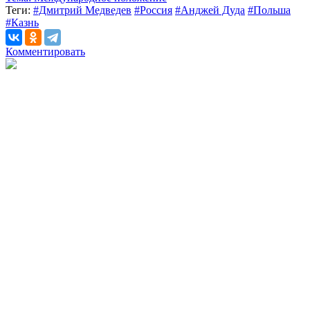
Теги:
#Дмитрий Медведев
#Россия
#Анджей Дуда
#Польша
#Казнь
Комментировать