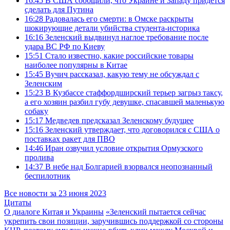
16:45
В США сообщили, что Украине и Западу придётся
сделать для Путина
16:28
Радовалась его смерти: в Омске раскрыты
шокирующие детали убийства студента‑историка
16:16
Зеленский выдвинул наглое требование после
удара ВС РФ по Киеву
15:51
Стало известно, какие российские товары
наиболее популярны в Китае
15:45
Вучич рассказал, какую тему не обсуждал с
Зеленским
15:23
В Кузбассе стаффордширский терьер загрыз таксу,
а его хозяин разбил губу девушке, спасавшей маленькую
собаку
15:17
Медведев предсказал Зеленскому будущее
15:16
Зеленский утверждает, что договорился с США о
поставках ракет для ПВО
14:46
Иран озвучил условие открытия Ормузского
пролива
14:37
В небе над Болгарией взорвался неопознанный
беспилотник
Все новости за 23 июня 2023
Цитаты
О диалоге Китая и Украины
«Зеленский пытается сейчас
укрепить свои позиции, заручившись поддержкой со стороны