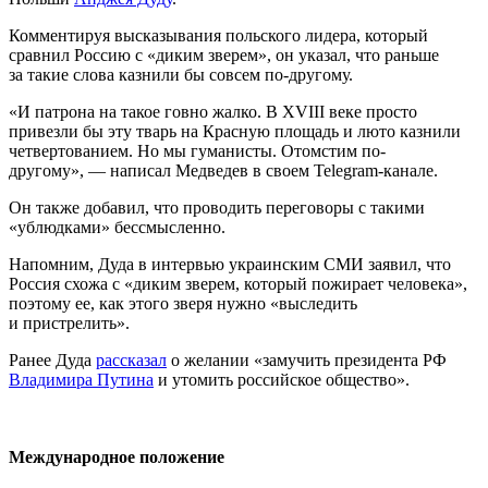
Комментируя высказывания польского лидера, который
сравнил Россию с «диким зверем», он указал, что раньше
за такие слова казнили бы совсем по-другому.
«И патрона на такое говно жалко. В XVIII веке просто
привезли бы эту тварь на Красную площадь и люто казнили
четвертованием. Но мы гуманисты. Отомстим по-
другому», — написал Медведев в своем Telegram-канале.
Он также добавил, что проводить переговоры с такими
«ублюдками» бессмысленно.
Напомним, Дуда в интервью украинским СМИ заявил, что
Россия схожа с «диким зверем, который пожирает человека»,
поэтому ее, как этого зверя нужно «выследить
и пристрелить».
Ранее Дуда
рассказал
о желании «замучить президента РФ
Владимира Путина
и утомить российское общество».
Международное положение