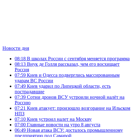
Новости дня
08:18
В школах России с сентября меняется программа
08:13
Внук де Голля рассказал, чем его восхищает
Россия
07:59
Киев и Одесса подверглись массированным
ударам ВС России
07:49
Киев ударил по Липецкой области, есть
пострадавшие
07:39
Сотни дронов ВСУ устроили ночной налёт на
Россию
07:21
Киев атакует: произошло возгорание на Ильском
НПЗ
07:10
Киев устроил налет на Москву
07:00
Главные новости на утро 8 августа
06:49
Новая атака ВСУ: досталось промышленному
предприятию под Самарой