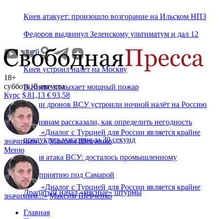
Киев атакует: произошло возгорание на Ильском НПЗ
Федоров выдвинул Зеленскому ультиматум и дал 12
дней
Киев устроил налет на Москву
18+
суббота, 8 августа
В Киеве полыхает мощный пожар
Курс
$
81,13
€
93,58
Сотни дронов ВСУ устроили ночной налёт на Россию
Россиянам рассказали, как определить негодность
«
Диалог с Турцией для России является крайне
продукта в магазине за 30 секунд
значимым...
»
Максим Шевченко
Меню
Новая атака ВСУ: досталось промышленному
предприятию под Самарой
«
Диалог с Турцией для России является крайне
Драпатый начал «мясные» штурмы
значимым...
»
Максим Шевченко
Главная