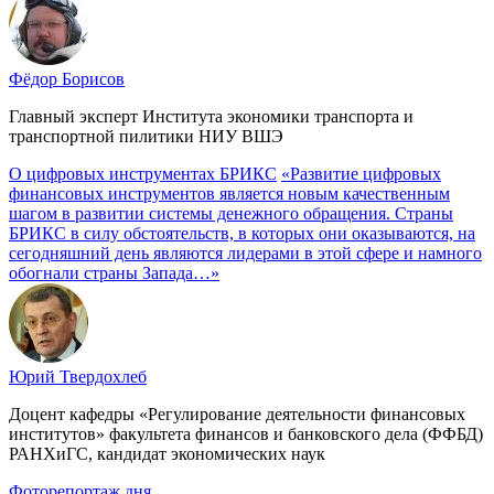
Фёдор Борисов
Главный эксперт Института экономики транспорта и
транспортной пилитики НИУ ВШЭ
О цифровых инструментах БРИКС
«Развитие цифровых
финансовых инструментов является новым качественным
шагом в развитии системы денежного обращения. Страны
БРИКС в силу обстоятельств, в которых они оказываются, на
сегодняшний день являются лидерами в этой сфере и намного
обогнали страны Запада…»
Юрий Твердохлеб
Доцент кафедры «Регулирование деятельности финансовых
институтов» факультета финансов и банковского дела (ФФБД)
РАНХиГС, кандидат экономических наук
Фоторепортаж дня