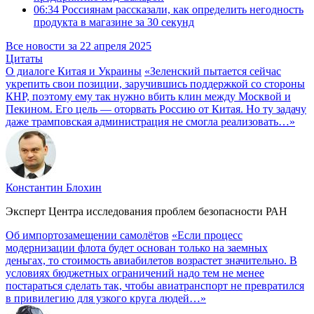
06:34
Россиянам рассказали, как определить негодность
продукта в магазине за 30 секунд
Все новости за 22 апреля 2025
Цитаты
О диалоге Китая и Украины
«Зеленский пытается сейчас
укрепить свои позиции, заручившись поддержкой со стороны
КНР, поэтому ему так нужно вбить клин между Москвой и
Пекином. Его цель — оторвать Россию от Китая. Но ту задачу
даже трамповская администрация не смогла реализовать…»
Константин Блохин
Эксперт Центра исследования проблем безопасности РАН
Об импортозамещении самолётов
«Если процесс
модернизации флота будет основан только на заемных
деньгах, то стоимость авиабилетов возрастет значительно. В
условиях бюджетных ограничений надо тем не менее
постараться сделать так, чтобы авиатранспорт не превратился
в привилегию для узкого круга людей…»