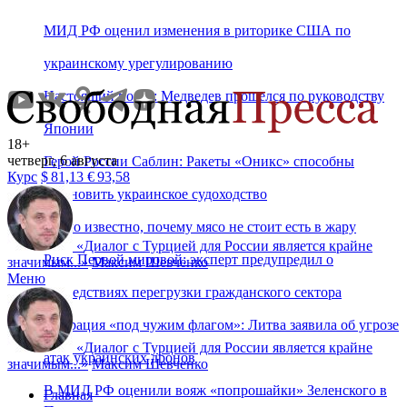
МИД РФ оценил изменения в риторике США по
украинскому урегулированию
Настоящий позор: Медведев прошелся по руководству
Японии
18+
четверг, 6 августа
Герой России Саблин: Ракеты «Оникс» способны
Курс
$
81,13
€
93,58
остановить украинское судоходство
Стало известно, почему мясо не стоит есть в жару
«
Диалог с Турцией для России является крайне
Риск Первой мировой: эксперт предупредил о
значимым...
»
Максим Шевченко
Меню
последствиях перегрузки гражданского сектора
Операция «под чужим флагом»: Литва заявила об угрозе
«
Диалог с Турцией для России является крайне
атак украинских дронов
значимым...
»
Максим Шевченко
В МИД РФ оценили вояж «попрошайки» Зеленского в
Главная