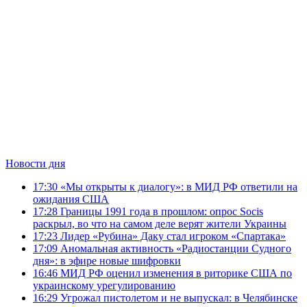
Новости дня
17:30
«Мы открыты к диалогу»: в МИД РФ ответили на
ожидания США
17:28
Границы 1991 года в прошлом: опрос Socis
раскрыл, во что на самом деле верят жители Украины
17:23
Лидер «Рубина» Даку стал игроком «Спартака»
17:09
Аномальная активность «Радиостанции Судного
дня»: в эфире новые шифровки
16:46
МИД РФ оценил изменения в риторике США по
украинскому урегулированию
16:29
Угрожал пистолетом и не выпускал: в Челябинске