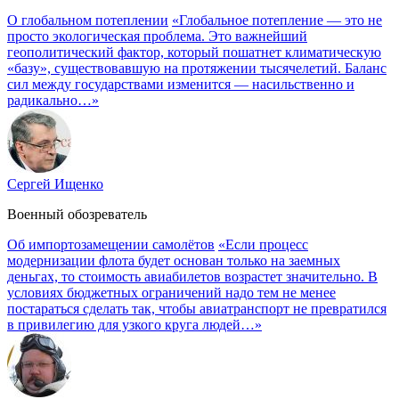
О глобальном потеплении
«Глобальное потепление — это не
просто экологическая проблема. Это важнейший
геополитический фактор, который пошатнет климатическую
«базу», существовавшую на протяжении тысячелетий. Баланс
сил между государствами изменится — насильственно и
радикально…»
Сергей Ищенко
Военный обозреватель
Об импортозамещении самолётов
«Если процесс
модернизации флота будет основан только на заемных
деньгах, то стоимость авиабилетов возрастет значительно. В
условиях бюджетных ограничений надо тем не менее
постараться сделать так, чтобы авиатранспорт не превратился
в привилегию для узкого круга людей…»