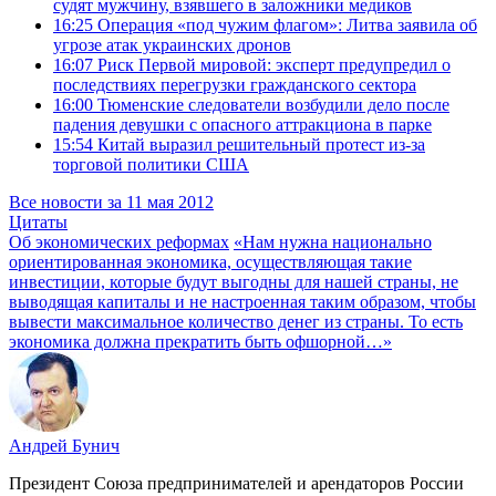
судят мужчину, взявшего в заложники медиков
16:25
Операция «под чужим флагом»: Литва заявила об
угрозе атак украинских дронов
16:07
Риск Первой мировой: эксперт предупредил о
последствиях перегрузки гражданского сектора
16:00
Тюменские следователи возбудили дело после
падения девушки с опасного аттракциона в парке
15:54
Китай выразил решительный протест из-за
торговой политики США
Все новости за 11 мая 2012
Цитаты
Об экономических реформах
«Нам нужна национально
ориентированная экономика, осуществляющая такие
инвестиции, которые будут выгодны для нашей страны, не
выводящая капиталы и не настроенная таким образом, чтобы
вывести максимальное количество денег из страны. То есть
экономика должна прекратить быть офшорной…»
Андрей Бунич
Президент Союза предпринимателей и арендаторов России