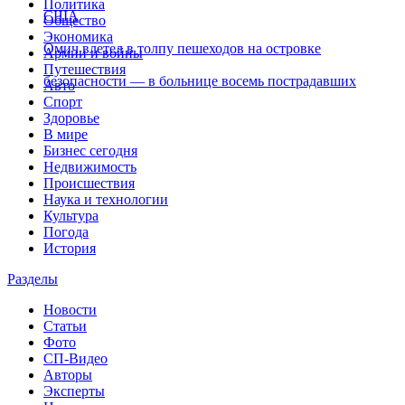
Политика
США
Общество
Экономика
Омич влетел в толпу пешеходов на островке
Армии и войны
Путешествия
безопасности — в больнице восемь пострадавших
Авто
Спорт
Здоровье
В мире
Бизнес сегодня
Недвижимость
Происшествия
Наука и технологии
Культура
Погода
История
Разделы
Новости
Статьи
Фото
СП-Видео
Авторы
Эксперты