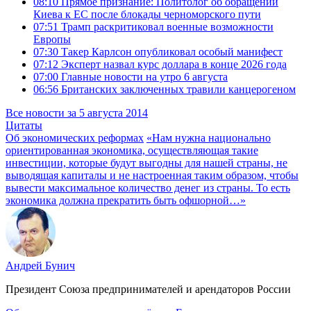
08:10
Прямое признание: Политолог об обращении
Киева к ЕС после блокады черноморского пути
07:51
Трамп раскритиковал военные возможности
Европы
07:30
Такер Карлсон опубликовал особый манифест
07:12
Эксперт назвал курс доллара в конце 2026 года
07:00
Главные новости на утро 6 августа
06:56
Британских заключенных травили канцерогеном
Все новости за 5 августа 2014
Цитаты
Об экономических реформах
«Нам нужна национально
ориентированная экономика, осуществляющая такие
инвестиции, которые будут выгодны для нашей страны, не
выводящая капиталы и не настроенная таким образом, чтобы
вывести максимальное количество денег из страны. То есть
экономика должна прекратить быть офшорной…»
Андрей Бунич
Президент Союза предпринимателей и арендаторов России