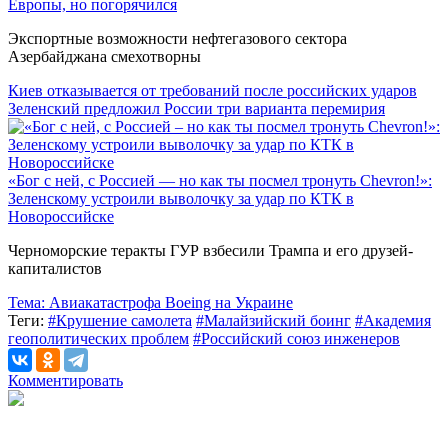
Европы, но погорячился
Экспортные возможности нефтегазового сектора
Азербайджана смехотворны
Киев отказывается от требований после российских ударов
Зеленский предложил России три варианта перемирия
«Бог с ней, с Россией — но как ты посмел тронуть Chevron!»:
Зеленскому устроили выволочку за удар по КТК в
Новороссийске
Черноморские теракты ГУР взбесили Трампа и его друзей-
капиталистов
Тема:
Авиакатастрофа Boeing на Украине
Теги:
#Крушение самолета
#Малайзийский боинг
#Академия
геополитических проблем
#Российский союз инженеров
Комментировать