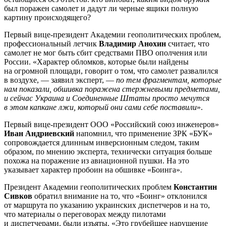
был поражен самолет и дадут ли черные ящики полную
картину происходящего?
Первый вице-президент Академии геополитических проблем,
профессиональный летчик
Владимир Анохин
считает, что
самолет не мог быть сбит средствами ПВО ополчения или
России. «Характер обломков, которые были найдены
на огромной площади, говорит о том, что самолет развалился
в воздухе, — заявил эксперт, —
по тем фрагментам, которые
нам показали, обшивка поражена стержневыми предметами,
и сейчас Украина и Соединенные Штаты просто мечутся
в этом капкане лжи, который они сами себе поставили
».
Первый вице-президент ООО «Российский союз инженеров»
Иван Андриевский
напомнил, что применение ЗРК «БУК»
сопровождается длинным инверсионным следом, таким
образом, по мнению эксперта, технически ситуация больше
похожа на поражение из авиационной пушки. На это
указывает характер пробоин на обшивке «Боинга».
Президент Академии геополитических проблем
Константин
Сивков
обратил внимание на то, что «Боинг» отклонился
от маршрута по указанию украинских диспетчеров и на то,
что материалы о переговорах между пилотами
и диспетчерами, были изъяты. «Это грубейшее нарушение