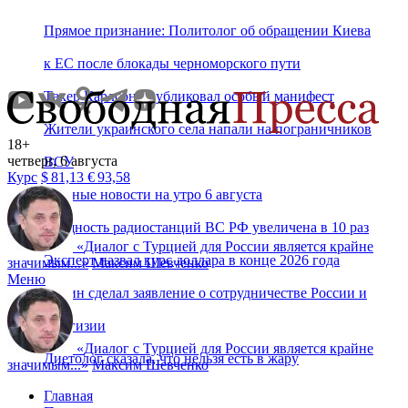
Прямое признание: Политолог об обращении Киева
к ЕС после блокады черноморского пути
Такер Карлсон опубликовал особый манифест
Жители украинского села напали на пограничников
18+
четверг, 6 августа
ВСУ
Курс
$
81,13
€
93,58
Главные новости на утро 6 августа
Мощность радиостанций ВС РФ увеличена в 10 раз
«
Диалог с Турцией для России является крайне
Эксперт назвал курс доллара в конце 2026 года
значимым...
»
Максим Шевченко
Меню
Путин сделал заявление о сотрудничестве России и
Киргизии
«
Диалог с Турцией для России является крайне
Диетолог сказала, что нельзя есть в жару
значимым...
»
Максим Шевченко
Главная