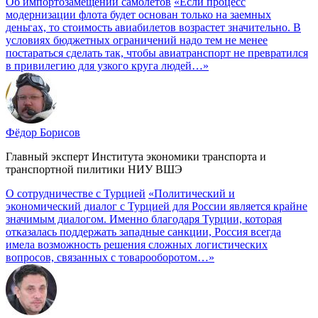
Об импортозамещении самолётов
«Если процесс
модернизации флота будет основан только на заемных
деньгах, то стоимость авиабилетов возрастет значительно. В
условиях бюджетных ограничений надо тем не менее
постараться сделать так, чтобы авиатранспорт не превратился
в привилегию для узкого круга людей…»
Фёдор Борисов
Главный эксперт Института экономики транспорта и
транспортной пилитики НИУ ВШЭ
О сотрудничестве с Турцией
«Политический и
экономический диалог с Турцией для России является крайне
значимым диалогом. Именно благодаря Турции, которая
отказалась поддержать западные санкции, Россия всегда
имела возможность решения сложных логистических
вопросов, связанных с товарооборотом…»