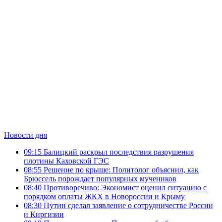
Новости дня
09:15
Балицкий раскрыл последствия разрушения
плотины Каховской ГЭС
08:55
Решение по крыше: Политолог объяснил, как
Брюссель порождает популярных мучеников
08:40
Противоречиво: Экономист оценил ситуацию с
порядком оплаты ЖКХ в Новороссии и Крыму
08:30
Путин сделал заявление о сотрудничестве России
и Киргизии