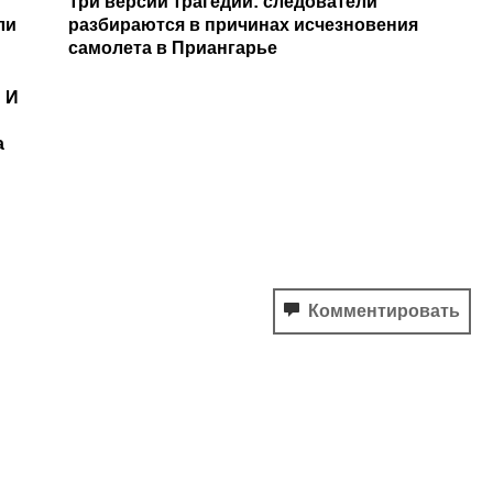
Три версии трагедии: следователи
ли
разбираются в причинах исчезновения
самолета в Приангарье
 И
а
Комментировать