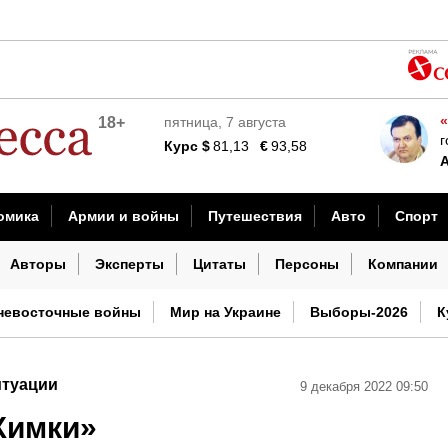
ьную санкционную операцию» против России
ийский газ из новых поставок
«
18+
пятница, 7 августа
 неординарное решение Минфина нарастить покупки валюты и
г
Курс
$
81,13
€
93,58
 времени для психики детей
 смартфонах Android
омика
Армии и войны
Путешествия
Авто
Спорт
подавлении оппозиции
шествия
Наука и технологии
Культура
Погода
И
Авторы
Эксперты
Цитаты
Персоны
Компании
способна завоевать миллионы слушателей
невосточные войны
Мир на Украине
Выборы-2026
К
итуации
9 декабря 2022 09:50
Химки»