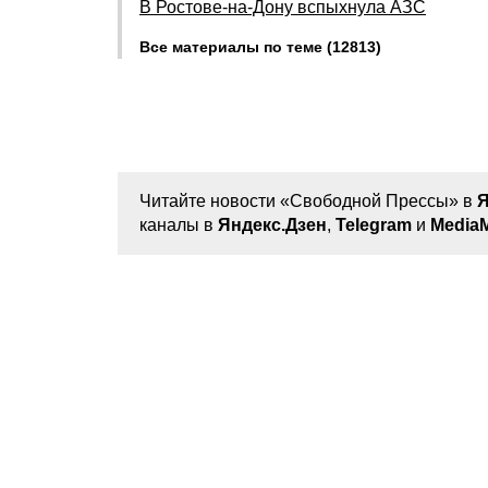
В Ростове-на-Дону вспыхнула АЗС
Все материалы по теме (12813)
Читайте новости «Свободной Прессы» в
Я
каналы в
Яндекс.Дзен
,
Telegram
и
MediaM