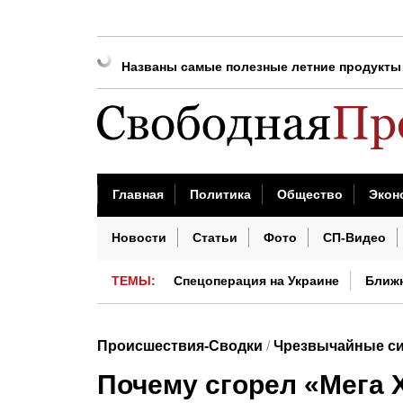
Зеленский: Украина подготовит «специал
Названы самые полезные летние продукты
Евросоюз попросил Турцию исключить росс
Эксперт оценил реакцию курса доллара на
Ученые опровергли миф о вреде экранного
Gemini научился находить скрытые сбои в
Главная
Политика
Общество
Экон
Скандал на Тайване: КНР обвинила ДПП в 
Бизнес сегодня
Недвижимость
Проис
Новости
Статьи
Фото
СП-Видео
Без души и вкуса: музыка от ИИ пока не 
ТЕМЫ:
Спецоперация на Украине
Ближ
Китай сегодня
Происшествия-Сводки
/
Чрезвычайные с
Почему сгорел «Мега 