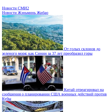
Новости СМИ2
Новости Жэньминь Жибао
От голых склонов до
зеленого моря: как Синин за 37 лет преобразил горы
Китай отреагировал на
сообщения о планировании США военных действий против
Кубы