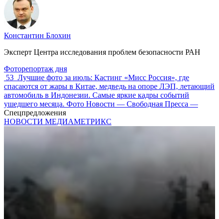
Константин Блохин
Эксперт Центра исследования проблем безопасности РАН
Фоторепортаж дня
53
Лучшие фото за июль: Кастинг «Мисс Россия», где
спасаются от жары в Китае, медведь на опоре ЛЭП, летающий
автомобиль в Индонезии. Самые яркие кадры событий
ушедшего месяца. Фото Новости — Свободная Пресса —
Спецпредложения
НОВОСТИ МЕДИАМЕТРИКС