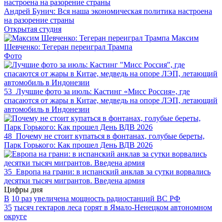
Андрей Бунич: Вся наша экономическая политика настроена
на разорение страны
Открытая студия
Максим
Шевченко: Тегеран переиграл Трампа
Фото
53
Лучшие фото за июль: Кастинг «Мисс Россия», где
спасаются от жары в Китае, медведь на опоре ЛЭП, летающий
автомобиль в Индонезии
48
Почему не стоит купаться в фонтанах, голубые береты,
Парк Горького: Как прошел День ВДВ 2026
35
Европа на грани: в испанский анклав за сутки ворвались
десятки тысяч мигрантов. Введена армия
Цифры дня
В
10 раз
увеличена мощность радиостанций ВС РФ
35
тысяч гектаров леса
горят в Ямало-Ненецком автономном
округе