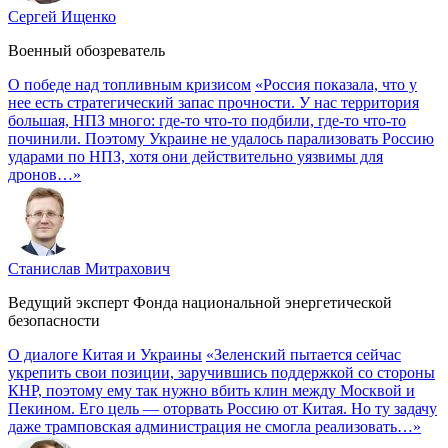
Сергей Ищенко
Военный обозреватель
О победе над топливным кризисом
«Россия показала, что у
нее есть стратегический запас прочности. У нас территория
большая, НПЗ много: где-то что-то подбили, где-то что-то
починили. Поэтому Украине не удалось парализовать Россию
ударами по НПЗ, хотя они действительно уязвимы для
дронов…»
Станислав Митрахович
Ведущий эксперт Фонда национальной энергетической
безопасности
О диалоге Китая и Украины
«Зеленский пытается сейчас
укрепить свои позиции, заручившись поддержкой со стороны
КНР, поэтому ему так нужно вбить клин между Москвой и
Пекином. Его цель — оторвать Россию от Китая. Но ту задачу
даже трамповская администрация не смогла реализовать…»