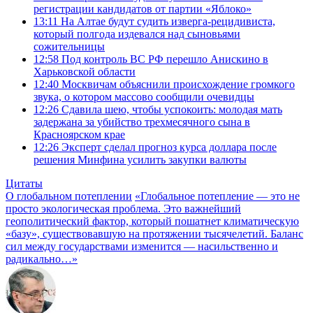
регистрации кандидатов от партии «Яблоко»
13:11
На Алтае будут судить изверга-рецидивиста,
который полгода издевался над сыновьями
сожительницы
12:58
Под контроль ВС РФ перешло Анискино в
Харьковской области
12:40
Москвичам объяснили происхождение громкого
звука, о котором массово сообщили очевидцы
12:26
Сдавила шею, чтобы успокоить: молодая мать
задержана за убийство трехмесячного сына в
Красноярском крае
12:26
Эксперт сделал прогноз курса доллара после
решения Минфина усилить закупки валюты
Цитаты
О глобальном потеплении
«Глобальное потепление — это не
просто экологическая проблема. Это важнейший
геополитический фактор, который пошатнет климатическую
«базу», существовавшую на протяжении тысячелетий. Баланс
сил между государствами изменится — насильственно и
радикально…»