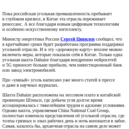
Пока российская угольная промышленность пребывает
в глубоком кризисе, в Китае эта отрасль переживает
ренессанс. А все благодаря новым цифровым технологиям
и особенно искусственному интеллекту.
Министр энергетики России
Сергей Цивилев
сообщил, что
в кратчайшие сроки будет разработана программа поддержки
угольной отрасли. И в эту «дорожную карту» вполне можно
включить меры, которые показали себя в Китае. Только одна
угольная шахта Dahaize благодаря внедрению нейросетей
и 5G приносит больше прибыли, чем инвестиционный банк
или завод электромобилей.
Про «умный» уголь написано уже много статей в прессе
и даже в научных журналах.
Шахта Dahaize расположена на лессовом плато в китайской
провинции Шэньси, где добыча угля долгое время
ассоциировалась с тяжелейшим трудом и адскими условиями.
Однако шахта, управляемая China National Coal Group,
полностью изменила представления об угольной отрасли, где
толпы грязных и злых рабочих день и ночь копошатся в забое.
Самая, казалось бы, архаичная отрасль на самом деле может