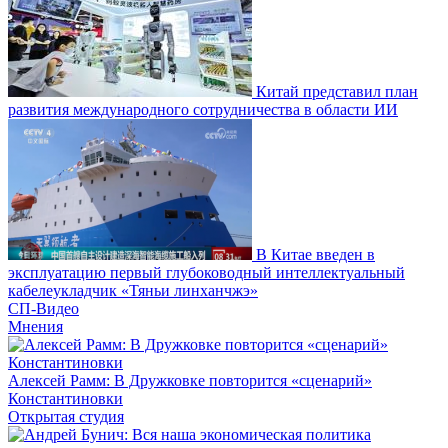
Китай представил план
развития международного сотрудничества в области ИИ
В Китае введен в
эксплуатацию первый глубоководный интеллектуальный
кабелеукладчик «Тяньи линханчжэ»
СП-Видео
Мнения
Алексей Рамм: В Дружковке повторится «сценарий»
Константиновки
Открытая студия