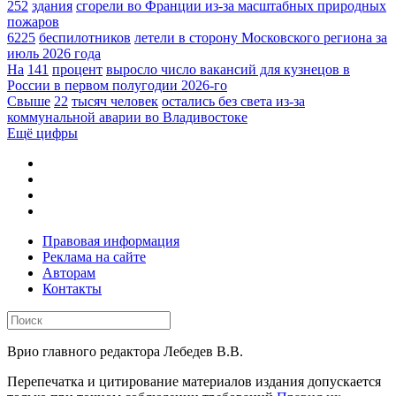
252
здания
сгорели во Франции из-за масштабных природных
пожаров
6225
беспилотников
летели в сторону Московского региона за
июль 2026 года
На
141
процент
выросло число вакансий для кузнецов в
России в первом полугодии 2026-го
Свыше
22
тысяч человек
остались без света из-за
коммунальной аварии во Владивостоке
Ещё цифры
Правовая информация
Реклама на сайте
Авторам
Контакты
Врио главного редактора Лебедев В.В.
Перепечатка и цитирование материалов издания допускается