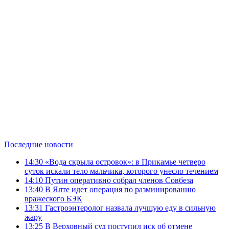
Последние новости
14:30
«Вода скрыла островок»: в Прикамье четверо
суток искали тело мальчика, которого унесло течением
14:10
Путин оперативно собрал членов Совбеза
13:40
В Ялте идет операция по разминированию
вражеского БЭК
13:31
Гастроэнтеролог назвала лучшую еду в сильную
жару
13:25
В Верховный суд поступил иск об отмене