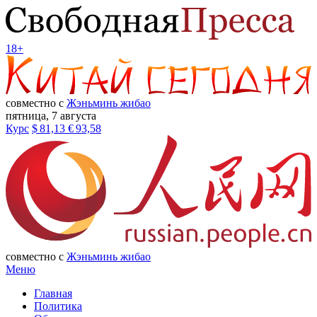
18+
совместно с
Жэньминь жибао
пятница, 7 августа
Курс
$
81,13
€
93,58
совместно с
Жэньминь жибао
Меню
Главная
Политика