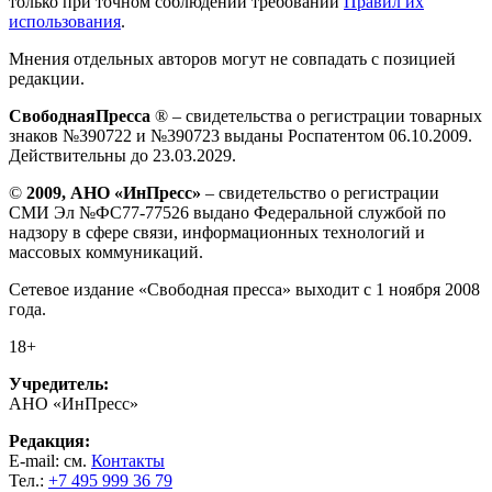
только при точном соблюдении требований
Правил их
использования
.
Мнения отдельных авторов могут не совпадать с позицией
редакции.
СвободнаяПресса
® – свидетельства о регистрации товарных
знаков №390722 и №390723 выданы Роспатентом 06.10.2009.
Действительны до 23.03.2029.
©
2009, АНО «ИнПресс»
– свидетельство о регистрации
СМИ Эл №ФС77-77526 выдано Федеральной службой по
надзору в сфере связи, информационных технологий и
массовых коммуникаций.
Сетевое издание «Свободная пресса» выходит с 1 ноября 2008
года.
18+
Учредитель:
АНО «ИнПресс»
Редакция:
E-mail: см.
Контакты
Тел.:
+7 495 999 36 79