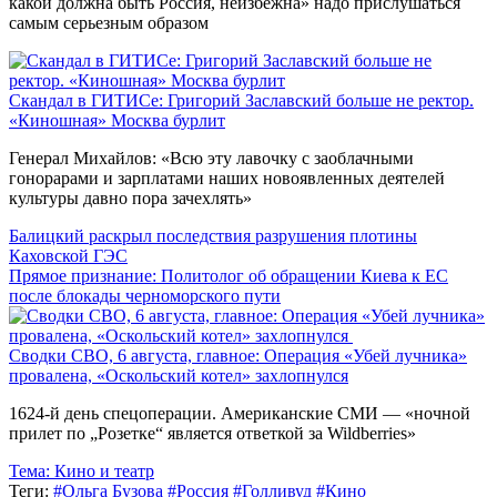
какой должна быть Россия, неизбежна» надо прислушаться
самым серьезным образом
Скандал в ГИТИСе: Григорий Заславский больше не ректор.
«Киношная» Москва бурлит
Генерал Михайлов: «Всю эту лавочку с заоблачными
гонорарами и зарплатами наших новоявленных деятелей
культуры давно пора зачехлять»
Балицкий раскрыл последствия разрушения плотины
Каховской ГЭС
Прямое признание: Политолог об обращении Киева к ЕС
после блокады черноморского пути
Сводки СВО, 6 августа, главное: Операция «Убей лучника»
провалена, «Оскольский котел» захлопнулся
1624-й день спецоперации. Американские СМИ — «ночной
прилет по „Розетке“ является ответкой за Wildberries»
Тема:
Кино и театр
Теги:
#Ольга Бузова
#Россия
#Голливуд
#Кино