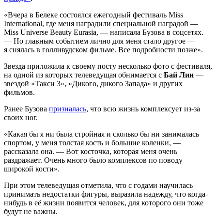
«Вчера в Белеке состоялся ежегодный фестиваль Miss
International, где меня наградили специальной наградой —
Miss Universe Beauty Eurasia, — написала Бузова в соцсетях.
— Но главным событием лично для меня стало другое —
я снялась в голливудском фильме. Все подробности позже».
Звезда приложила к своему посту несколько фото с фестиваля,
на одной из которых телеведущая обнимается с
Бай Лин
—
звездой «Такси 3», «Дикого, дикого Запада» и других
фильмов.
Ранее Бузова
призналась
, что всю жизнь комплексует из-за
своих ног.
«Какая бы я ни была стройная и сколько бы ни занималась
спортом, у меня толстая кость и большие коленки, —
рассказала она. — Вот косточка, которая меня очень
раздражает. Очень много было комплексов по поводу
широкой кости».
При этом телеведущая отметила, что с годами научилась
принимать недостатки фигуры, выразила надежду, что когда-
нибудь в её жизни появится человек, для которого они тоже
будут не важны.