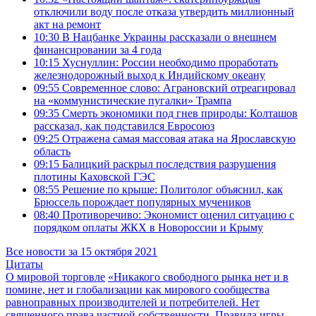
отключили воду после отказа утвердить миллионный
акт на ремонт
10:30
В Нацбанке Украины рассказали о внешнем
финансировании за 4 года
10:15
Хуснуллин: России необходимо проработать
железнодорожный выход к Индийскому океану
09:55
Современное слово: Аграновский отреагировал
на «коммунистические пугалки» Трампа
09:35
Смерть экономики под гнев природы: Колташов
рассказал, как подставился Евросоюз
09:25
Отражена самая массовая атака на Ярославскую
область
09:15
Балицкий раскрыл последствия разрушения
плотины Каховской ГЭС
08:55
Решение по крыше: Политолог объяснил, как
Брюссель порождает популярных мучеников
08:40
Противоречиво: Экономист оценил ситуацию с
порядком оплаты ЖКХ в Новороссии и Крыму
Все новости за 15 октября 2021
Цитаты
О мировой торговле
«Никакого свободного рынка нет и в
помине, нет и глобализации как мирового сообщества
равноправных производителей и потребителей. Нет
священного права частной собственности. Правила игры