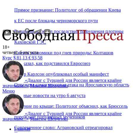
Прямое признание: Политолог об обращении Киева
к ЕС после блокады черноморского пути
Балицкий раскрыл последствия разрушения плотины
Каховской ГЭС
18+
четверг, 6 августа
Смерть экономики под гнев природы: Колташов
Курс
$
81,13
€
93,58
рассказал, как подставился Евросоюз
Такер Карлсон опубликовал особый манифест
«
Диалог с Турцией для России является крайне
Отражена самая массовая атака на Ярославскую область
значимым...
»
Максим Шевченко
Меню
Главные новости на утро 6 августа
Решение по крыше: Политолог объяснил, как Брюссель
«
Диалог с Турцией для России является крайне
порождает популярных мучеников
значимым...
»
Максим Шевченко
Современное слово: Аграновский отреагировал
Главная