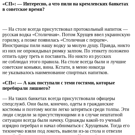
«СП»: — Интересно, а что пили на кремлевских банкетах
в советское время?
— На столе всегда присутствовал протокольный напиток —
русская водка «Столичная». Потом Хрущев ввел украинскую
горилку, а позже появилась «Столичная с перцем».
Иностранцы пили нашу водку за милую душу. Правда, никто
из них не опрокидывал рюмку залпом. По этикету положено
отпить одну треть и поставить. Но никто из русских
не соблюдал этого правила. На столе всегда были и лучшие
советские коньяки, вина. Кстати, в меню никогда
не указывалось наименование спиртных напитков.
«СП»: — А как поступали с теми гостями, которые
перебирали лишнего?
— На таких банкетах всегда присутствовали офицеры
спецслужб. Они были, конечно, одеты в гражданские
костюмы и поэтому могли легко затеряться среди толпы. Эти
люди следили за присутствующими и в случае нештатной
ситуации всегда были начеку. Однажды какой-то ученый
изрядно перебрал и начал обниматься с Хрущевым. Тогда его
тихонечко взяли под локоть, вывели из-за стола и отвезли