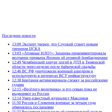
Последние новости
13:09
Эксперт уверен, что Слуцкий станет новым
тренером ЦСКА
13:03
«Атомные НЛО?»: Захарова прокомментировала
молчание премьера Японии об атомной бомбардировке
12:49
Челябинский хирург погиб в ДТП в Тюменской
области через неделю после байкерской свадьбы
12:46
ВС РФ уничтожили военный аэродром и
используемую в интересах ВСУ инфраструктуру
12:38
Британия активизировала слежку за российскими
судами
12:15
«Весёлого молочника» и его семью пока не
выдворяют из России
12:14
Умер известный журналист Максимов
11:50
Россия и Словения впервые за четыре года
обменялись посланиями
11:33
Россиянам рассказали об удивительной пользе