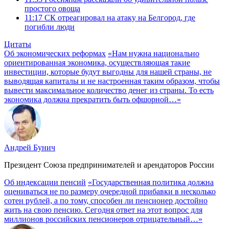
простого овоща
11:17
СК отреагировал на атаку на Белгород, где
погибли люди
Цитаты
Об экономических реформах
«Нам нужна национально
ориентированная экономика, осуществляющая такие
инвестиции, которые будут выгодны для нашей страны, не
выводящая капиталы и не настроенная таким образом, чтобы
вывести максимальное количество денег из страны. То есть
экономика должна прекратить быть офшорной…»
Андрей Бунич
Президент Союза предпринимателей и арендаторов России
Об индексации пенсий
«Государственная политика должна
оцениваться не по размеру очередной прибавки в несколько
сотен рублей, а по тому, способен ли пенсионер достойно
жить на свою пенсию. Сегодня ответ на этот вопрос для
миллионов российских пенсионеров отрицательный…»