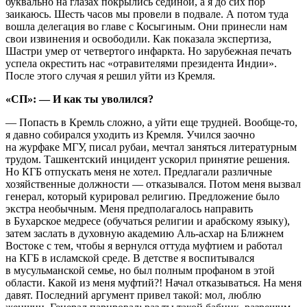
буквально на глазах покрылись сединой, а я до сих пор
заикаюсь. Шесть часов мы провели в подвале. А потом туда
вошла делегация во главе с Косыгиным. Они принесли нам
свои извинения и освободили. Как показала экспертиза,
Шастри умер от четвертого инфаркта. Но зарубежная печать
успела окрестить нас «отравителями президента Индии».
После этого случая я решил уйти из Кремля.
«СП»: — И как ты уволился?
— Попасть в Кремль сложно, а уйти еще трудней. Вообще-то,
я давно собирался уходить из Кремля. Учился заочно
на журфаке МГУ, писал рубаи, мечтал заняться литературным
трудом. Ташкентский инцидент ускорил принятие решения.
Но КГБ отпускать меня не хотел. Предлагали различные
хозяйственные должности — отказывался. Потом меня вызвал
генерал, который курировал религию. Предложение было
экстра необычным. Меня предполагалось направить
в Бухарское медресе (обучаться религии и арабскому языку),
затем заслать в духовную академию Аль-асхар на Ближнем
Востоке с тем, чтобы я вернулся оттуда муфтием и работал
на КГБ в исламской среде. В детстве я воспитывался
в мусульманской семье, но был полным профаном в этой
области. Какой из меня муфтий?! Начал отказываться. На меня
давят. Последний аргумент привел такой: мол, люблю