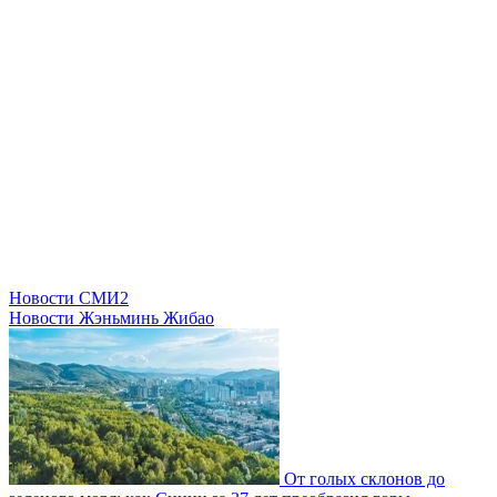
Новости СМИ2
Новости Жэньминь Жибао
От голых склонов до