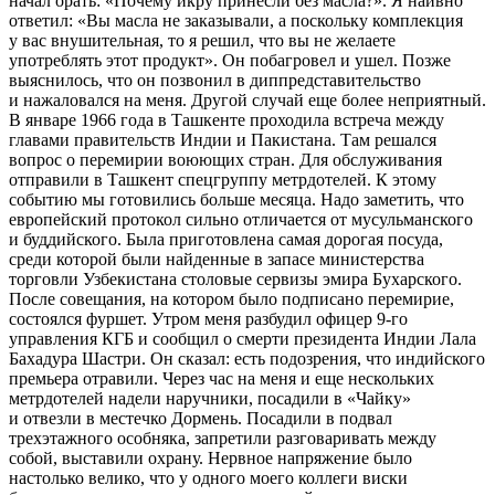
начал орать: «Почему икру принесли без масла?». Я наивно
ответил: «Вы масла не заказывали, а поскольку комплекция
у вас внушительная, то я решил, что вы не желаете
употреблять этот продукт». Он побагровел и ушел. Позже
выяснилось, что он позвонил в диппредставительство
и нажаловался на меня. Другой случай еще более неприятный.
В январе 1966 года в Ташкенте проходила встреча между
главами правительств Индии и Пакистана. Там решался
вопрос о перемирии воюющих стран. Для обслуживания
отправили в Ташкент спецгруппу метрдотелей. К этому
событию мы готовились больше месяца. Надо заметить, что
европейский протокол сильно отличается от мусульманского
и буддийского. Была приготовлена самая дорогая посуда,
среди которой были найденные в запасе министерства
торговли Узбекистана столовые сервизы эмира Бухарского.
После совещания, на котором было подписано перемирие,
состоялся фуршет. Утром меня разбудил офицер 9-го
управления КГБ и сообщил о смерти президента Индии Лала
Бахадура Шастри. Он сказал: есть подозрения, что индийского
премьера отравили. Через час на меня и еще нескольких
метрдотелей надели наручники, посадили в «Чайку»
и отвезли в местечко Дормень. Посадили в подвал
трехэтажного особняка, запретили разговаривать между
собой, выставили охрану. Нервное напряжение было
настолько велико, что у одного моего коллеги виски