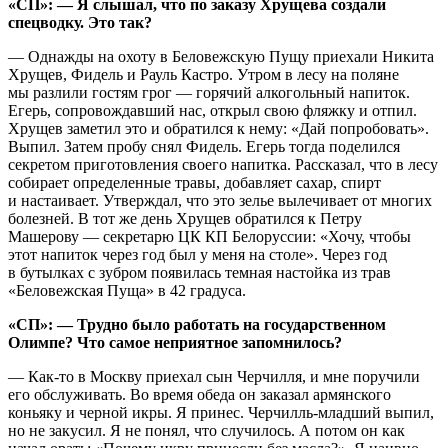
«СП»: — Я слышал, что по заказу Хрущева создали
спецводку. Это так?
— Однажды на охоту в Беловежскую Пущу приехали Никита
Хрущев, Фидель и Рауль Кастро. Утром в лесу на поляне
мы разлили гостям грог — горячий алкогольный напиток.
Егерь, сопровождавший нас, открыл свою фляжку и отпил.
Хрущев заметил это и обратился к нему: «Дай попробовать».
Выпил. Затем пробу снял Фидель. Егерь тогда поделился
секретом приготовления своего напитка. Рассказал, что в лесу
собирает определенные травы, добавляет сахар, спирт
и настаивает. Утверждал, что это зелье вылечивает от многих
болезней. В тот же день Хрущев обратился к Петру
Машерову — секретарю ЦК КП Белоруссии: «Хочу, чтобы
этот напиток через год был у меня на столе». Через год
в бутылках с зубром появилась темная настойка из трав
«Беловежская Пуща» в 42 градуса.
«СП»: — Трудно было работать на государственном
Олимпе? Что самое неприятное запомнилось?
— Как-то в Москву приехал сын Черчилля, и мне поручили
его обслуживать. Во время обеда он заказал армянского
коньяку и черной икры. Я принес. Черчилль-младший выпил,
но не закусил. Я не понял, что случилось. А потом он как