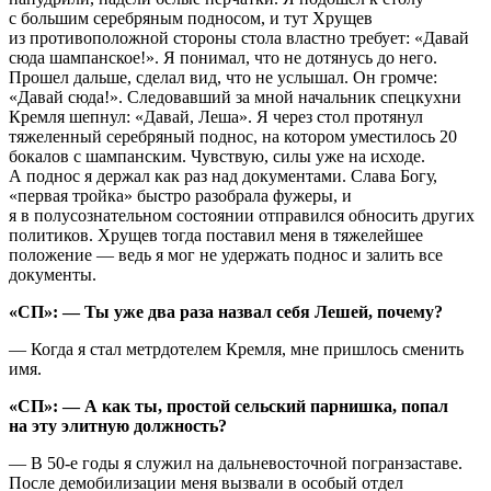
с большим серебряным подносом, и тут Хрущев
из противоположной стороны стола властно требует: «Давай
сюда шампанское!». Я понимал, что не дотянусь до него.
Прошел дальше, сделал вид, что не услышал. Он громче:
«Давай сюда!». Следовавший за мной начальник спецкухни
Кремля шепнул: «Давай, Леша». Я через стол протянул
тяжеленный серебряный поднос, на котором уместилось 20
бокалов с шампанским. Чувствую, силы уже на исходе.
А поднос я держал как раз над документами. Слава Богу,
«первая тройка» быстро разобрала фужеры, и
я в полусознательном состоянии отправился обносить других
политиков. Хрущев тогда поставил меня в тяжелейшее
положение — ведь я мог не удержать поднос и залить все
документы.
«СП»: — Ты уже два раза назвал себя Лешей, почему?
— Когда я стал метрдотелем Кремля, мне пришлось сменить
имя.
«СП»: — А как ты, простой сельский парнишка, попал
на эту элитную должность?
— В 50-е годы я служил на дальневосточной погранзаставе.
После демобилизации меня вызвали в особый отдел