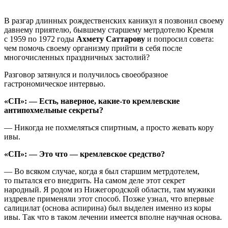
В разгар длинных рождественских каникул я позвонил своему
давнему приятелю, бывшему старшему метрдотелю Кремля
с 1959 по 1972 годы
Ахмету Саттарову
и попросил совета:
чем помочь своему организму прийти в себя после
многочисленных праздничных застолий?
Разговор затянулся и получилось своеобразное
гастрономическое интервью.
«СП»: — Есть, наверное, какие-то кремлевские
антипохмельные секреты?
— Никогда не похмеляться спиртным, а просто жевать кору
ивы.
«СП»: — Это что — кремлевское средство?
— Во всяком случае, когда я был старшим метрдотелем,
то пытался его внедрить. На самом деле этот секрет
народный. Я родом из Нижегородской области, там мужики
издревле применяли этот способ. Позже узнал, что впервые
салицилат (основа аспирина) был выделен именно из коры
ивы. Так что в таком лечении имеется вполне научная основа.