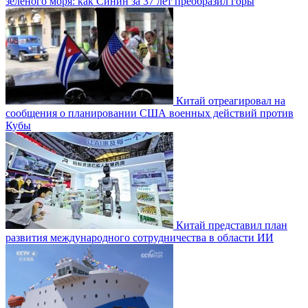
зеленого моря: как Синин за 37 лет преобразил горы
Китай отреагировал на
сообщения о планировании США военных действий против
Кубы
Китай представил план
развития международного сотрудничества в области ИИ