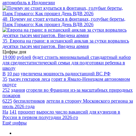
автомобиль в Индонезии
48
Почему не стоит купаться в фонтанах, голубые береты,
Парк Горького: Как прошел День ВДВ 2026
35
Европа на грани: в испанский анклав за сутки ворвались
десятки тысяч мигрантов. Введена армия
Цифры дня
19 000
рублей
будет стоить минимальный стандартный набор
для среднестатистической семьи для подготовки ребенка в
школу
В
10 раз
увеличена мощность радиостанций ВС РФ
35
тысяч гектаров леса
горят в Ямало-Ненецком автономном
округе
252
здания
сгорели во Франции из-за масштабных природных
пожаров
6225
беспилотников
летели в сторону Московского региона за
июль 2026 года
На
141
процент
выросло число вакансий для кузнецов в
России в первом полугодии 2026-го
Ещё цифры