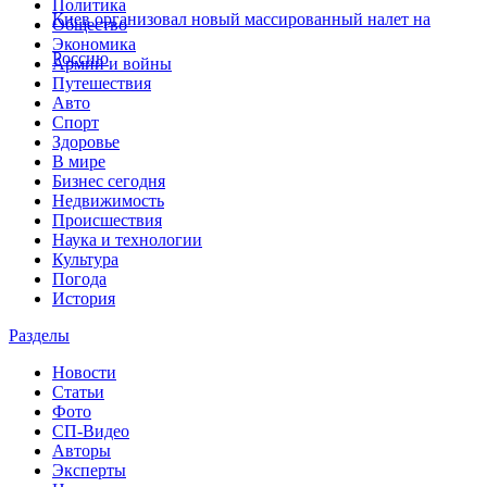
Политика
Киев организовал новый массированный налет на
Общество
Экономика
Россию
Армии и войны
Путешествия
Авто
Спорт
Здоровье
В мире
Бизнес сегодня
Недвижимость
Происшествия
Наука и технологии
Культура
Погода
История
Разделы
Новости
Статьи
Фото
СП-Видео
Авторы
Эксперты