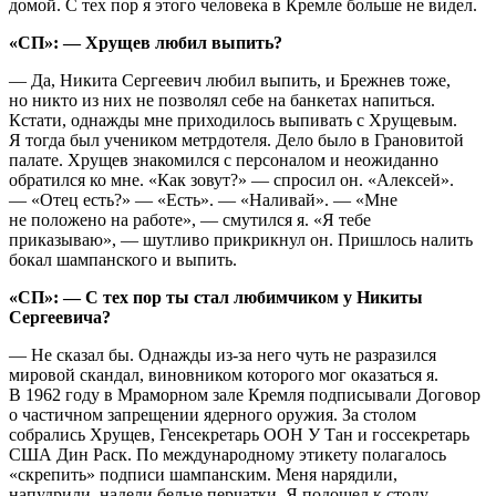
домой. С тех пор я этого человека в Кремле больше не видел.
«СП»: — Хрущев любил выпить?
— Да, Никита Сергеевич любил выпить, и Брежнев тоже,
но никто из них не позволял себе на банкетах напиться.
Кстати, однажды мне приходилось выпивать с Хрущевым.
Я тогда был учеником метрдотеля. Дело было в Грановитой
палате. Хрущев знакомился с персоналом и неожиданно
обратился ко мне. «Как зовут?» — спросил он. «Алексей».
— «Отец есть?» — «Есть». — «Наливай». — «Мне
не положено на работе», — смутился я. «Я тебе
приказываю», — шутливо прикрикнул он. Пришлось налить
бокал шампанского и выпить.
«СП»: — С тех пор ты стал любимчиком у Никиты
Сергеевича?
— Не сказал бы. Однажды из-за него чуть не разразился
мировой скандал, виновником которого мог оказаться я.
В 1962 году в Мраморном зале Кремля подписывали Договор
о частичном запрещении ядерного оружия. За столом
собрались Хрущев, Генсекретарь ООН У Тан и госсекретарь
США Дин Раск. По международному этикету полагалось
«скрепить» подписи шампанским. Меня нарядили,
напудрили, надели белые перчатки. Я подошел к столу