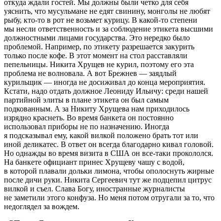
откуда ждали гостей. Мы должны были четко для себя
уяснить, что мусульмане не едят свинину, монголы не любят
рыбу, кто-то в рот не возьмет курицу. В какой-то степени
мы несли ответственность и за соблюдение этикета высшими
должностными лицами государства. Это нередко было
проблемой. Например, по этикету разрешается закурить
только после кофе. В этот момент на стол расставляли
пепельницы. Никита Хрущев не курил, поэтому его эта
проблема не волновала. А вот Брежнев — заядлый
курильщик — иногда не досиживал до конца мероприятия.
Кстати, надо отдать должное Леониду Ильичу: среди нашей
партийной элиты в плане этикета он был самым
подкованным. А за Никиту Хрущева нам приходилось
изрядно краснеть. Во время банкета он постоянно
использовал приборы не по назначению. Иногда
я подсказывал ему, какой вилкой положено брать тот или
иной деликатес. В ответ он всегда благодарно кивал головой.
Но однажды во время визита в США он все-таки прокололся.
На банкете официант принес Хрущеву чашу с водой,
в которой плавали дольки лимона, чтобы ополоснуть жирные
после дичи руки. Никита Сергеевич тут же подцепил цитрус
вилкой и съел. Слава Богу, иностранные журналисты
не заметили этого конфуза. Но меня потом отругали за то, что
недоглядел за вождем.