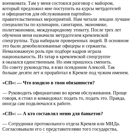
военкомата. Там у меня состоялся разговор с майором,
который предложил мне поступить на курсы метрдотелей
и официантов для обслуживания партийно-
правительственных мероприятий. Нам читали лекции лучшие
специалисты по кулинарии, санитарии, экономике,
политэкономии, международному этикету. После трех лет
обучения меня назначили метрдотелем кремлевской
спецгруппы. Туда набирали проверенных людей. В основном
это были демобилизованные офицеры и сержанты.
Немаловажную роль при подборе кадров играла
национальность. Из татар в кремлевской спецгруппе
я оказался единственным. Но имя пришлось сменить.
По совету руководства, я взял псевдоним Алексей. Так
больше десяти лет и проработал в Кремле под чужим именем.
«СП»: — Что входило в твои обязанности?
— Руководить официантами во время обслуживания. Проще
говоря, я стоял и командовал: подать то, подать это. Правда,
иногда сам подключался к работе.
«СП»: — А кто составлял меню для банкетов?
— Сотрудники протокольного отдела Кремля или МИДа.
Согласовывали его с представителями того государства,