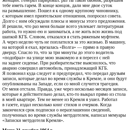
женщин. Генерал парировал: раз ты такой бабник, разрешим
тебе иметь гарем. В конце концов, дали мне двое суток
на размышление. Пошел я к одному крупному чиновнику,
с которым имел приятельские отношения, попросил совета.
Долго с ним обсуждали плюсы и минусы этого предложения.
И решили, что раз меня больше всего увлекает литературная
работа, то нужно ею и заниматься, а не жить всю жизнь под
шапкой КГБ. Словом, отказался я стать ряженым муфтием.
А через неделю чуть не поплатился за это жизнью. В машину,
на которой я ехал, врезалась «Волга» — прямо в правую
дверцу. Спасло то, что за три минуты до этого водитель
«подобрал» на улице мою знакомую и я пересел с ней
на заднее сиденье. При разбирательстве выяснилось, что
аварию совершил автомобиль, принадлежащий КГБ.
Я позвонил куда следует и предупредил, что передал друзьям
записи, которые делал во время службы в Кремле, и они будут
опубликованы на Западе, если со мной случится трагедия.
От меня отстали. Правда, уже через несколько месяцев записи,
которые я действительно делал, кто-то выкрал прямо из стола
в моей квартире. Тем не менее из Кремля я ушел. Работал
в газете, издал несколько книг стихов и очерков. Когда
закончился срок подписки о неразглашении сведений,
полученных во время службы метрдотелем, написал мемуары
«Записки метрдотеля Кремля».