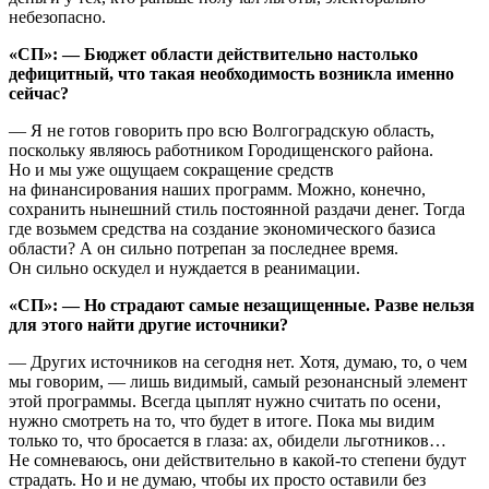
небезопасно.
«СП»: — Бюджет области действительно настолько
дефицитный, что такая необходимость возникла именно
сейчас?
— Я не готов говорить про всю Волгоградскую область,
поскольку являюсь работником Городищенского района.
Но и мы уже ощущаем сокращение средств
на финансирования наших программ. Можно, конечно,
сохранить нынешний стиль постоянной раздачи денег. Тогда
где возьмем средства на создание экономического базиса
области? А он сильно потрепан за последнее время.
Он сильно оскудел и нуждается в реанимации.
«СП»: — Но страдают самые незащищенные. Разве нельзя
для этого найти другие источники?
— Других источников на сегодня нет. Хотя, думаю, то, о чем
мы говорим, — лишь видимый, самый резонансный элемент
этой программы. Всегда цыплят нужно считать по осени,
нужно смотреть на то, что будет в итоге. Пока мы видим
только то, что бросается в глаза: ах, обидели льготников…
Не сомневаюсь, они действительно в какой-то степени будут
страдать. Но и не думаю, чтобы их просто оставили без