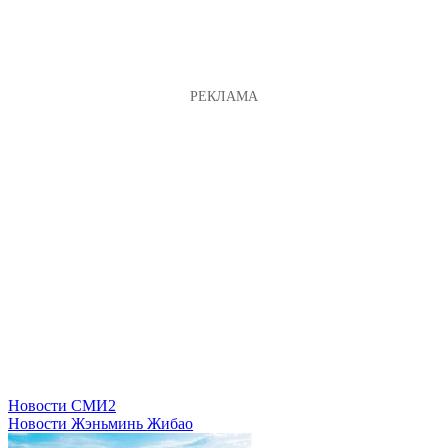
Новости СМИ2
Новости Жэньминь Жибао