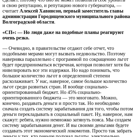
и свою репутацию, и репутацию нового губернатора, —
считает
Алексей Хавинсон, первый заместитель главы
администрации Городищенского муниципального района
Волгоградской области
.
«СП»: — Но люди даже на подобные планы реагируют
очень резко.
— Очевидно, в правительстве отдают себе отчет, что
подобными мерами могут вызвать недовольство. Поэтому
наверняка параллельно с программой по сокращению льгот
будет предприниматься встречная, которая позволит хотя бы
нивелировать все эти издержки. Но надо понимать, что
большое количество льгот в определенной степени
расхолаживает. У нас, наверное, самое большое количество
льгот среди развитых стран. И вообще социально-
ориентированный бюджет. Но 45% социально-
ориентированного бюджета — это многовато. Можно,
конечно, раздавать деньги и просто так. Но необходимо
сначала создать систему зарабатывания для того, чтобы потом
деньги перекладывать в социальный пакет. Ну, наверное, нам
скажут: ребята, нужно немножко затянуть пояса. Мы создаем
систему зарабатывания денег. И вы своими деньгами будете
создавать этот экономический локомотив. Просто так забрать
деньги у тех, кто раньше получал льготы, электорально