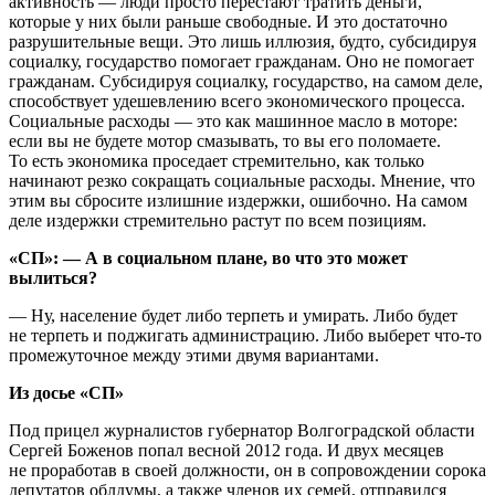
активность — люди просто перестают тратить деньги,
которые у них были раньше свободные. И это достаточно
разрушительные вещи. Это лишь иллюзия, будто, субсидируя
социалку, государство помогает гражданам. Оно не помогает
гражданам. Субсидируя социалку, государство, на самом деле,
способствует удешевлению всего экономического процесса.
Социальные расходы — это как машинное масло в моторе:
если вы не будете мотор смазывать, то вы его поломаете.
То есть экономика проседает стремительно, как только
начинают резко сокращать социальные расходы. Мнение, что
этим вы сбросите излишние издержки, ошибочно. На самом
деле издержки стремительно растут по всем позициям.
«СП»: — А в социальном плане, во что это может
вылиться?
— Ну, население будет либо терпеть и умирать. Либо будет
не терпеть и поджигать администрацию. Либо выберет что-то
промежуточное между этими двумя вариантами.
Из досье «СП»
Под прицел журналистов губернатор Волгоградской области
Сергей Боженов попал весной 2012 года. И двух месяцев
не проработав в своей должности, он в сопровождении сорока
депутатов облдумы, а также членов их семей, отправился