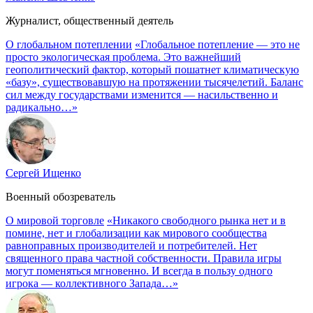
Журналист, общественный деятель
О глобальном потеплении
«Глобальное потепление — это не
просто экологическая проблема. Это важнейший
геополитический фактор, который пошатнет климатическую
«базу», существовавшую на протяжении тысячелетий. Баланс
сил между государствами изменится — насильственно и
радикально…»
Сергей Ищенко
Военный обозреватель
О мировой торговле
«Никакого свободного рынка нет и в
помине, нет и глобализации как мирового сообщества
равноправных производителей и потребителей. Нет
священного права частной собственности. Правила игры
могут поменяться мгновенно. И всегда в пользу одного
игрока — коллективного Запада…»