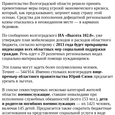
Правительство Волгоградской области решило принять
превентивные меры перед угрозой экономического кризиса,
который, как предсказывают, затронет нашу страну этой
осенью. Средства для пополнения дефицитной региональной
казны отыскались в неожиданном месте — в карманах
бедняков.
По сообщению волгоградского
ИА «Высота 102.0»
, уже
утвержден план мобилизации доходов и расходов областного
бюджета, согласно которому с
2013 года будет прекращена
индексация всех областных мер социальной поддержки
граждан
. Речь идет о 29 различных региональных видах
социально-материальной помощи нуждающимся.
Эти планы могут задеть более полумиллиона человек.
Точнее — 544 914. Именно стольких волгоградцев
вице-
премьер областного правительства Юрий Сизов
предлагает
урезать в льготах.
В списке секвестируемых несколько категорий жителей
области:
военнослужащие
, ставшие инвалидами при
исполнении служебных обязанностей (всего 153 чел.),
дети
и родители погибших военнослужащих
— их 1421 человек,
включая 145 детей. Предлагается также сократить бюджетные
ассигнования на представление социальной услуги в виде