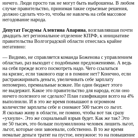
ничего. Люди просто так не могут быть выброшены. В любом
случае правительство, принимая такие серьезные решения,
должно сделать что-то, чтобы не навлечь на себя массовое
негодование народа.
Депутат Госдумы Алевтина Апарина
, возглавлявшая почти
двадцать лет региональное отделение КПРФ, к инициативе
правительства Волгоградской области отнеслась крайне
негативно:
— Видимо, не справляется команда Боженова с управлением
областью, раз выходит с подобными предложениями. А ведь
на себя прежде всего посмотреть надо. Чего ссылаться
на кризис, если такового еще и в помине нет? Конечно, если
растранжиривать деньги, увеличивать себе зарплату
непомерно, премиальные всякие. Ни один бюджет этого
не выдержит. Какое это правительство для народа, если оно
ничего полезного не сделало? План газификации всего на 4%
выполнили. И в это же время повышают в огромном
количестве зарплаты себе и снимают 500 тысяч со льгот.
Я сколько живу в области, не помню, чтобы вот так сразу
«ухнули». Это же социальный взрыв будет. Как же так? Это
не 50 тысяч, это больше полумиллиона человек лишить льгот,
льгот, которые они завоевали, собственно. В то же время
немалые деньги тратят на пустое, ненужное: то на повышение