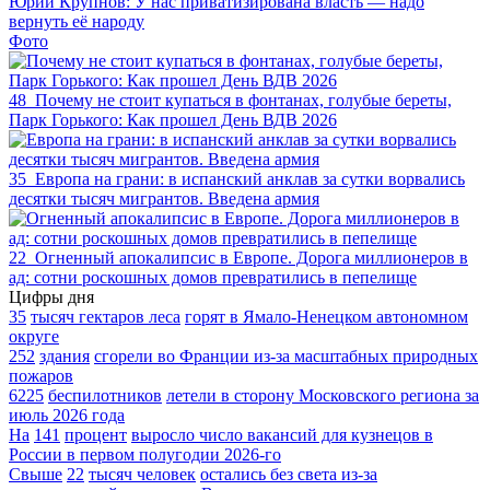
Юрий Крупнов: У нас приватизирована власть — надо
вернуть её народу
Фото
48
Почему не стоит купаться в фонтанах, голубые береты,
Парк Горького: Как прошел День ВДВ 2026
35
Европа на грани: в испанский анклав за сутки ворвались
десятки тысяч мигрантов. Введена армия
22
Огненный апокалипсис в Европе. Дорога миллионеров в
ад: сотни роскошных домов превратились в пепелище
Цифры дня
35
тысяч гектаров леса
горят в Ямало-Ненецком автономном
округе
252
здания
сгорели во Франции из-за масштабных природных
пожаров
6225
беспилотников
летели в сторону Московского региона за
июль 2026 года
На
141
процент
выросло число вакансий для кузнецов в
России в первом полугодии 2026-го
Свыше
22
тысяч человек
остались без света из-за