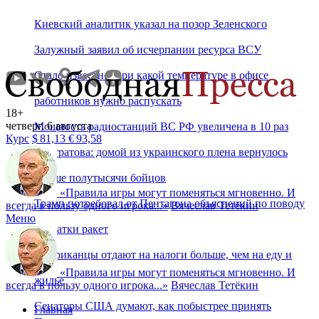
Киевский аналитик указал на позор Зеленского
Залужный заявил об исчерпании ресурса ВСУ
Стало известно, при какой температуре в офисе
работников нужно распускать
18+
четверг, 6 августа
Мощность радиостанций ВС РФ увеличена в 10 раз
Курс
$
81,13
€
93,58
Лантратова: домой из украинского плена вернулось
свыше полутысячи бойцов
«
Правила игры могут поменяться мгновенно. И
Трамп потребовал от Пентагона объяснений по поводу
всегда в пользу одного игрока...
»
Вячеслав Тетёкин
Меню
нехватки ракет
Американцы отдают на налоги больше, чем на еду и
«
Правила игры могут поменяться мгновенно. И
жилье
всегда в пользу одного игрока...
»
Вячеслав Тетёкин
Сенаторы США думают, как побыстрее принять
Главная