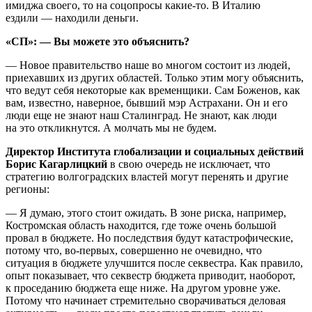
имиджа своего, то на соцопросы какие-то. В Италию
ездили — находили деньги.
«СП»: — Вы можете это объяснить?
— Новое правительство наше во многом состоит из людей,
приехавших из других областей. Только этим могу объяснить,
что ведут себя некоторые как временщики. Сам Боженов, как
вам, известно, наверное, бывший мэр Астрахани. Он и его
люди еще не знают наш Сталинград. Не знают, как люди
на это откликнутся. А молчать мы не будем.
Директор Института глобализации и социальных действий
Борис Кагарлицкий
в свою очередь не исключает, что
стратегию волгоградских властей могут перенять и другие
регионы:
— Я думаю, этого стоит ожидать. В зоне риска, например,
Костромская область находится, где тоже очень большой
провал в бюджете. Но последствия будут катастрофические,
потому что, во-первых, совершенно не очевидно, что
ситуация в бюджете улучшится после секвестра. Как правило,
опыт показывает, что секвестр бюджета приводит, наоборот,
к проседанию бюджета еще ниже. На другом уровне уже.
Потому что начинает стремительно сворачиваться деловая