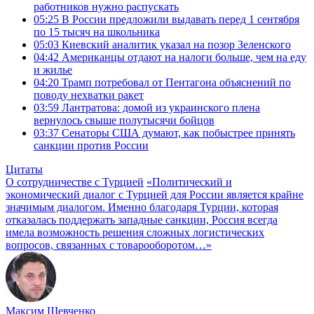
работников нужно распускать
05:25
В России предложили выдавать перед 1 сентября
по 15 тысяч на школьника
05:03
Киевский аналитик указал на позор Зеленского
04:42
Американцы отдают на налоги больше, чем на еду
и жилье
04:20
Трамп потребовал от Пентагона объяснений по
поводу нехватки ракет
03:59
Лантратова: домой из украинского плена
вернулось свыше полутысячи бойцов
03:37
Сенаторы США думают, как побыстрее принять
санкции против России
Цитаты
О сотрудничестве с Турцией
«Политический и
экономический диалог с Турцией для России является крайне
значимым диалогом. Именно благодаря Турции, которая
отказалась поддержать западные санкции, Россия всегда
имела возможность решения сложных логистических
вопросов, связанных с товарооборотом…»
Максим Шевченко