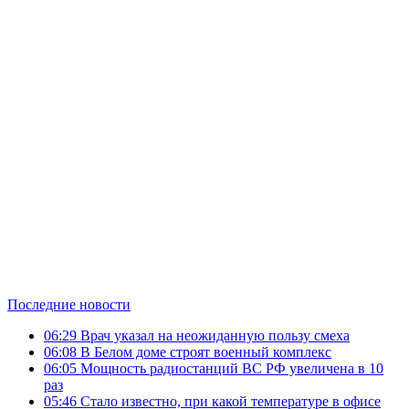
Последние новости
06:29
Врач указал на неожиданную пользу смеха
06:08
В Белом доме строят военный комплекс
06:05
Мощность радиостанций ВС РФ увеличена в 10
раз
05:46
Стало известно, при какой температуре в офисе