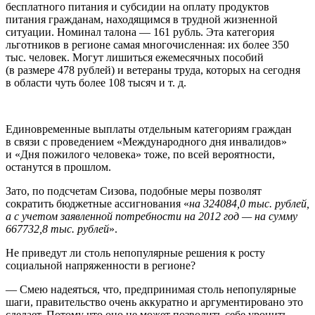
бесплатного питания и субсидии на оплату продуктов
питания гражданам, находящимся в трудной жизненной
ситуации. Номинал талона — 161 рубль. Эта категория
льготников в регионе самая многочисленная: их более 350
тыс. человек. Могут лишиться ежемесячных пособий
(в размере 478 рублей) и ветераны труда, которых на сегодня
в области чуть более 108 тысяч
и т. д.
Единовременные выплаты отдельным категориям граждан
в связи с проведением «Международного дня инвалидов»
и «Дня пожилого человека» тоже, по всей вероятности,
останутся в прошлом.
Зато, по подсчетам Сизова, подобные меры позволят
сократить бюджетные ассигнования «
на 324084,0 тыс. рублей,
а с учетом заявленной потребности на 2012 год — на сумму
667732,8 тыс. рублей
».
Не приведут ли столь непопулярные решения к росту
социальной напряженности в регионе?
— Смею надеяться, что, предпринимая столь непопулярные
шаги, правительство очень аккуратно и аргументировано это
сделает. Потому что оно не может позволить себе уронить