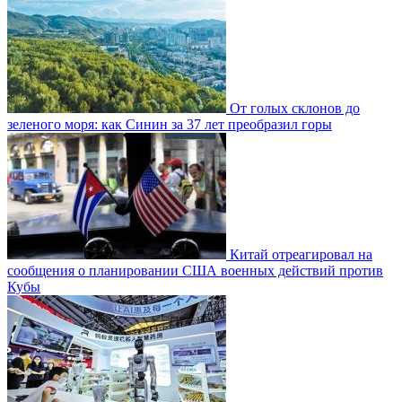
От голых склонов до
зеленого моря: как Синин за 37 лет преобразил горы
Китай отреагировал на
сообщения о планировании США военных действий против
Кубы