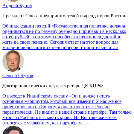
Андрей Бунич
Президент Союза предпринимателей и арендаторов России
Об индексации пенсий
«Государственная политика должна
оцениваться не по размеру очередной прибавки в несколько
сотен рублей, а по тому, способен ли пенсионер достойно
жить на свою пенсию. Сегодня ответ на этот вопрос для
миллионов российских пенсионеров отрицательный…»
Сергей Обухов
Доктор политических наук, секретарь ЦК КПРФ
О выходе к Индийскому океану
«Он и должен стать
основным маршрутом, который всё изменит. У нас же всё
ориентировано на Европу, а она относится к России
паразитически. Не видит в нашей стране партнёра. Там только
хотят из России отсасывать кровь. На Востоке же к нам
относятся с уважением, как партнёрам…»