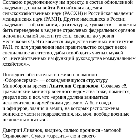
Согласно предложенному им проекту, в состав обновленной
академии должны войти Российская академия
сельскохозяйственных наук (РАСХН) и Российская академия
медицинских наук (РАМН). Другие имеющиеся в России
академии — образования, архитектуры, художеств — должны
быть переведены в ведение отраслевых федеральных органов
исполнительной власти (то есть, сведены до уровня
местечковых?). Что касается имущества научных институтов
РАН, то для управления ими правительство создаст некое
специальное агентство, дабы освободить ученых мужей
от «несвойственных им функций руководства коммунальным
хозяйством».
Последнее обстоятельство живо напомнило
«Оборонсервис» — оскандалившуюся структуру
Минобороны времен
Анатолия Сердюкова
. Создавая её,
гражданский министр военного ведомства тоже, помнится,
уверял всех и вся, что «армия должна заниматься
исключительно армейскими делами». А быт солдат
и офицеров, здания и земли, на которых расположены
воинские части и подразделения, их, мол, вообще военные
не должны касаться…
Дмитрий Ливанов, видимо, сильно проникся «методой
Сердюкова». Сумев «заразить» ею и своего