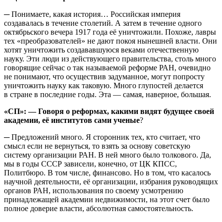
─​ Понимаете, какая история… Российская империя
создавалась в течение столетий. А затем в течение одного
октябрьского вечера 1917 года её уничтожили. Похоже, лавры
тех «преобразователей» не дают покоя нынешней власти. Они
хотят уничтожить создававшуюся веками отечественную
науку. Эти люди из действующего правительства, столь много
говорящие сейчас о так называемой реформе РАН, очевидно
не понимают, что осуществив задуманное, могут попросту
уничтожить науку как таковую. Много глупостей делается
в стране в последние годы. Эта — самая, наверное, большая.
«СП»: — Говоря о реформах, какими видят будущее своей
академии, её институтов сами ученые
?
─​ Предложений много. Я сторонник тех, кто считает, что
смысл если не вернуться, то взять за основу советскую
систему организации РАН. В ней много было толкового. Да,
мы в годы СССР зависели, конечно, от ЦК КПСС,
Политбюро. В том числе, финансово. Но в том, что касалось
научной деятельности, её организации, избрания руководящих
органов РАН, использования по своему усмотрению
принадлежащей академии недвижимости, на этот счет было
полное доверие власти, абсолютная самостоятельность.