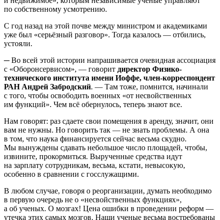
и недвижимое», которым независимые ученые управляют
по собственному усмотрению.
С год назад на этой почве между министром и академиками
уже был «серьёзный разговор». Тогда казалось — отбились,
устояли.
─​ Во всей этой истории напрашивается очевидная ассоциация
с «Оборонсервисом», — говорит
директор Физико-
технического института имени Иоффе, член-корреспондент
РАН Андрей Забродский
. — Там тоже, помнится, начинали
с того, чтобы освободить военных «от несвойственных
им функций». Чем всё обернулось, теперь знают все.
Нам говорят: раз сдаете свои помещения в аренду, значит, они
вам не нужны. Но говорить так — не знать проблемы. А она
в том, что наука финансируется сейчас весьма скудно.
Мы вынуждены сдавать небольшое число площадей, чтобы,
извините, прокормиться. Вырученные средства идут
на зарплату сотрудникам, весьма, кстати, невысокую,
особенно в сравнении с госслужащими.
В любом случае, говоря о реорганизации, думать необходимо
в первую очередь не о «несвойственных функциях»,
а об ученых. О мозгах! Цена ошибки в проведении реформ —
утечка этих самых мозгов. Наши ученые весьма востребованы