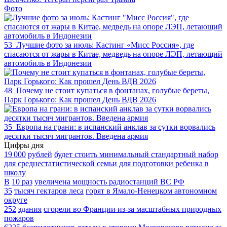
Фото
53
Лучшие фото за июль: Кастинг «Мисс Россия», где
спасаются от жары в Китае, медведь на опоре ЛЭП, летающий
автомобиль в Индонезии
48
Почему не стоит купаться в фонтанах, голубые береты,
Парк Горького: Как прошел День ВДВ 2026
35
Европа на грани: в испанский анклав за сутки ворвались
десятки тысяч мигрантов. Введена армия
Цифры дня
19 000
рублей
будет стоить минимальный стандартный набор
для среднестатистической семьи для подготовки ребенка в
школу
В
10 раз
увеличена мощность радиостанций ВС РФ
35
тысяч гектаров леса
горят в Ямало-Ненецком автономном
округе
252
здания
сгорели во Франции из-за масштабных природных
пожаров