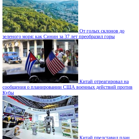
От голых склонов до
зеленого моря: как Синин за 37 лет преобразил горы
Китай отреагировал на
сообщения о планировании США военных действий против
Кубы
Китай представил план