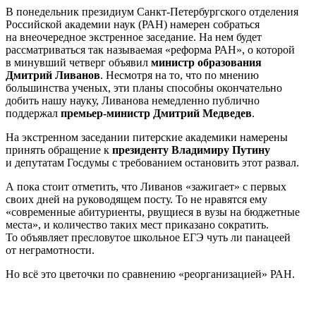
В понедельник президиум Санкт-Петербургского отделения
Российской академии наук (РАН) намерен собраться
на внеочередное экстренное заседание. На нем будет
рассматриваться так называемая «реформа РАН», о которой
в минувший четверг объявил
министр образования
Дмитрий Ливанов
. Несмотря на то, что по мнению
большинства ученых, эти планы способны окончательно
добить нашу науку, Ливанова немедленно публично
поддержал
премьер-министр Дмитрий Медведев
.
На экстренном заседании питерские академики намерены
принять обращение к
президенту Владимиру Путину
и депутатам Госдумы с требованием остановить этот развал.
А пока стоит отметить, что Ливанов «зажигает» с первых
своих дней на руководящем посту. То не нравятся ему
«современные абитуриенты, рвущиеся в вузы на бюджетные
места», и количество таких мест приказано сократить.
То объявляет пресловутое школьное ЕГЭ чуть ли панацеей
от неграмотности.
Но всё это цветочки по сравнению «реорганизацией» РАН.