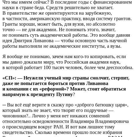
Что мы имеем сейчас? В последние годы с финансированием
науки в стране беда. Средств решительно не хватает.
В правительстве же ориентируются на зарубежную,
в частности, американскую практику, вводя систему грантов.
Гранты хороши, может быть, для вузов, но абсолютно
точно — не для академии. Не понимать этого, значит,
не понимать суть академической работы. Это вообще давняя
идея Дмитрия Ливанова — чтобы основную часть научной
работы выполняли не академические институты, а вузы.
Я вообще не понимаю, зачем нам кого-то копировать, если
мы давно доказали миру, что Российская академия наук,
в которой работает 100 тысяч человек, более чем дееспособна.
«СП»: — Неужели ученый мир страны смолчит, стерпит,
даже не попытается бороться против Ливанова
и компании с их «реформой»? Может, стоит обратиться
напрямую к президенту Путину
?
─​ Вы всё ещё верите в сказку про «доброго батюшку царя»,
который знать не знает, что творят его подручные —
чиновники?.. Лично у меня нет никаких сомнений
относительно осведомленности Владимира Владимировича
о происходящем вокруг РАН. И вот вам лишнее тому
свидетельство. Сколько времени прошло после избрания