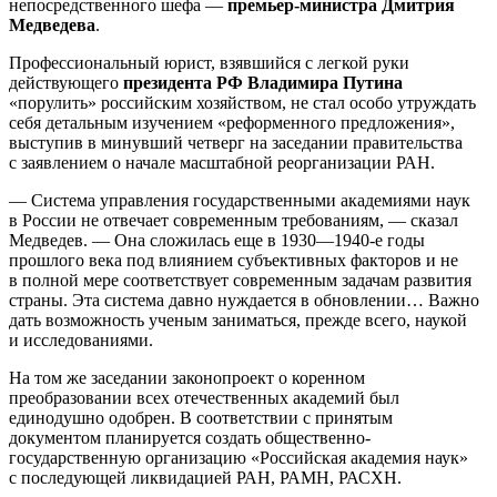
непосредственного шефа —
премьер-министра Дмитрия
Медведева
.
Профессиональный юрист, взявшийся с легкой руки
действующего
президента РФ Владимира Путина
«порулить» российским хозяйством, не стал особо утруждать
себя детальным изучением «реформенного предложения»,
выступив в минувший четверг на заседании правительства
с заявлением о начале масштабной реорганизации РАН.
— Система управления государственными академиями наук
в России не отвечает современным требованиям, — сказал
Медведев. — Она сложилась еще в 1930—1940-е годы
прошлого века под влиянием субъективных факторов и не
в полной мере соответствует современным задачам развития
страны. Эта система давно нуждается в обновлении… Важно
дать возможность ученым заниматься, прежде всего, наукой
и исследованиями.
На том же заседании законопроект о коренном
преобразовании всех отечественных академий был
единодушно одобрен. В соответствии с принятым
документом планируется создать общественно-
государственную организацию «Российская академия наук»
с последующей ликвидацией РАН, РАМН, РАСХН.