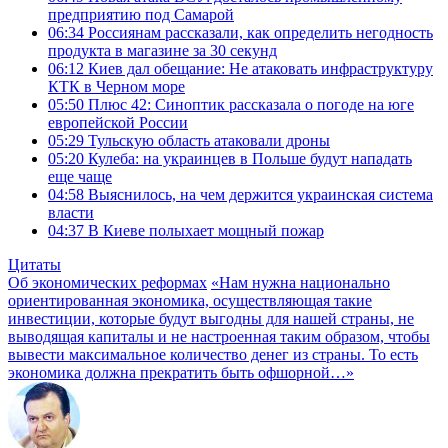
предприятию под Самарой
06:34
Россиянам рассказали, как определить негодность
продукта в магазине за 30 секунд
06:12
Киев дал обещание: Не атаковать инфраструктуру
КТК в Черном море
05:50
Плюс 42: Синоптик рассказала о погоде на юге
европейской России
05:29
Тульскую область атаковали дроны
05:20
Кулеба: на украинцев в Польше будут нападать
еще чаще
04:58
Выяснилось, на чем держится украинская система
власти
04:37
В Киеве полыхает мощный пожар
Цитаты
Об экономических реформах
«Нам нужна национально
ориентированная экономика, осуществляющая такие
инвестиции, которые будут выгодны для нашей страны, не
выводящая капиталы и не настроенная таким образом, чтобы
вывести максимальное количество денег из страны. То есть
экономика должна прекратить быть офшорной…»