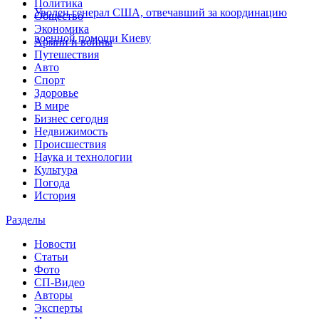
Политика
Уволен генерал США, отвечавший за координацию
Общество
Экономика
военной помощи Киеву
Армии и войны
Путешествия
Авто
Спорт
Здоровье
В мире
Бизнес сегодня
Недвижимость
Происшествия
Наука и технологии
Культура
Погода
История
Разделы
Новости
Статьи
Фото
СП-Видео
Авторы
Эксперты