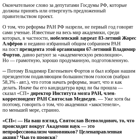
Окончательное слово за депутатами Госдумы РФ, которые
должны принять или отвергнуть предложенный
правительством проект.
О том, что реформы РАН РФ назрели, не первый год говорят
сами ученые. Известные на весь мир академики, среди
которых, в частности,
нобелевский лауреат 83-летний Жорес
Алфёров
и недавно избранный общим собранием РАН
на пост
президента этой организации 67-летниий Владимир
Фортов
, давно ратуют за «академическую революцию».
Но — грамотную, хорошо продуманную, подготовленную.
─​ Потому Владимир Евгеньевич Фортов и был избран нашим
президентом подавляющим большинством голосов (набрал
58,3% - авт.), что готов начать реформы, знает, что и как
делать. Иначе бы его кандидатура вряд ли бы прошла —
сказал «СП»
директор Института мозга РАН, член-
корреспондент РАН Святослав Медведев
. — Уже хотя бы
поэтому, говорить о том, что академики «закостенели»,
по меньшей мере, странно.
«СП»: — На ваш взгляд, Святослав Всеволодович, то, что
происходит вокруг Академии наук — это
непрофессионализм чиновников? Целенаправленная
акция? Чьи-то происки
?