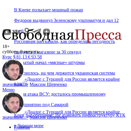
В Киеве полыхает мощный пожар
Федоров выдвинул Зеленскому ультиматум и дал 12
дней
Россиянам рассказали, как определить негодность
18+
суббота, 8 августа
продукта в магазине за 30 секунд
Курс
$
81,13
€
93,58
Драпатый начал «мясные» штурмы
Выяснилось, на чем держится украинская система
«
Диалог с Турцией для России является крайне
власти
значимым...
»
Максим Шевченко
Меню
Новая атака ВСУ: досталось промышленному
предприятию под Самарой
«
Диалог с Турцией для России является крайне
Киев дал обещание: Не атаковать инфраструктуру КТК
значимым...
»
Максим Шевченко
в Черном море
Главная