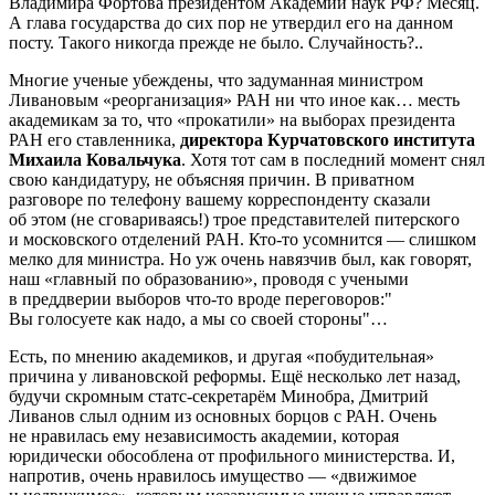
Владимира Фортова президентом Академии наук РФ? Месяц.
А глава государства до сих пор не утвердил его на данном
посту. Такого никогда прежде не было. Случайность?..
Многие ученые убеждены, что задуманная министром
Ливановым «реорганизация» РАН ни что иное как… месть
академикам за то, что «прокатили» на выборах президента
РАН его ставленника,
директора Курчатовского института
Михаила Ковальчука
. Хотя тот сам в последний момент снял
свою кандидатуру, не объясняя причин. В приватном
разговоре по телефону вашему корреспонденту сказали
об этом (не сговариваясь!) трое представителей питерского
и московского отделений РАН. Кто-то усомнится — слишком
мелко для министра. Но уж очень навязчив был, как говорят,
наш «главный по образованию», проводя с учеными
в преддверии выборов что-то вроде переговоров:"
Вы голосуете как надо, а мы со своей стороны"…
Есть, по мнению академиков, и другая «побудительная»
причина у ливановской реформы. Ещё несколько лет назад,
будучи скромным статс-секретарём Минобра, Дмитрий
Ливанов слыл одним из основных борцов с РАН. Очень
не нравилась ему независимость академии, которая
юридически обособлена от профильного министерства. И,
напротив, очень нравилось имущество — «движимое