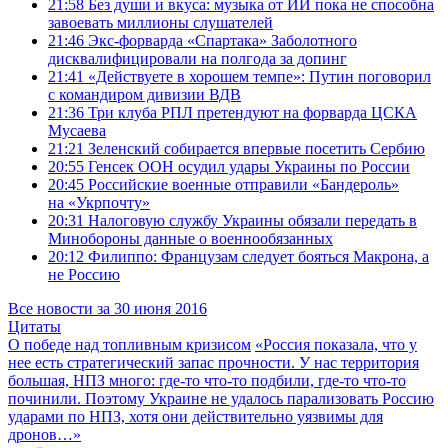
21:58
Без души и вкуса: музыка от ИИ пока не способна
завоевать миллионы слушателей
21:46
Экс-форварда «Спартака» Заболотного
дисквалифицировали на полгода за допинг
21:41
«Действуете в хорошем темпе»: Путин поговорил
с командиром дивизии ВДВ
21:36
Три клуба РПЛ претендуют на форварда ЦСКА
Мусаева
21:21
Зеленский собирается впервые посетить Сербию
20:55
Генсек ООН осудил удары Украины по России
20:45
Российские военные отправили «Бандероль»
на «Укрпочту»
20:31
Налоговую службу Украины обязали передать в
Минобороны данные о военнообязанных
20:12
Филиппо: Французам следует бояться Макрона, а
не Россию
Все новости за 30 июня 2016
Цитаты
О победе над топливным кризисом
«Россия показала, что у
нее есть стратегический запас прочности. У нас территория
большая, НПЗ много: где-то что-то подбили, где-то что-то
починили. Поэтому Украине не удалось парализовать Россию
ударами по НПЗ, хотя они действительно уязвимы для
дронов…»