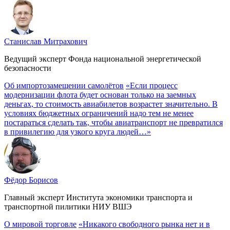
Станислав Митрахович
Ведущий эксперт Фонда национальной энергетической
безопасности
Об импортозамещении самолётов
«Если процесс
модернизации флота будет основан только на заемных
деньгах, то стоимость авиабилетов возрастет значительно. В
условиях бюджетных ограничений надо тем не менее
постараться сделать так, чтобы авиатранспорт не превратился
в привилегию для узкого круга людей…»
Фёдор Борисов
Главный эксперт Института экономики транспорта и
транспортной пилитики НИУ ВШЭ
О мировой торговле
«Никакого свободного рынка нет и в