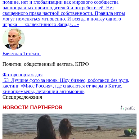
помине, нет и глобализации как мирового сообщества
равноправных производителей и потребителей. Нет
священного права частной собственности. Правила игры
могут поменяться мгновенно. И всегда в пользу одного
игрока — коллективного Запада…»
Вячеслав Тетёкин
Политик, общественный деятель, КПРФ
Фоторепортаж дня
53
Лучшие фото за июль: Шоу-бизнес, роботакси без руля,
кастинг «Мисс Россия», где спасаются от жары в Китае,
кинопремьеры, летающий автомобиль
Спецпредложения
НОВОСТИ ПАРТНЕРОВ