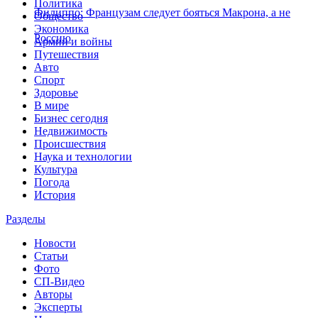
Политика
Филиппо: Французам следует бояться Макрона, а не
Общество
Экономика
Россию
Армии и войны
Путешествия
Авто
Спорт
Здоровье
В мире
Бизнес сегодня
Недвижимость
Происшествия
Наука и технологии
Культура
Погода
История
Разделы
Новости
Статьи
Фото
СП-Видео
Авторы
Эксперты