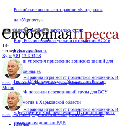
Российские военные отправили «Бандероль»
на «Укрпочту»
У берегов Одессы загорелось судно
Коц: Россия извлекла уроки из вторжения ВСУ в
18+
четверг, 6 августа
Курскую область
Курс
$
81,13
€
93,58
Путин упростил присвоение воинских званий для
добровольцев
«
Правила игры могут поменяться мгновенно. И
Генсек ООН осудил удары Украины по России
всегда в пользу одного игрока...
»
Вячеслав Тетёкин
Меню
ВС РФ поразили перевозивший грузы для ВСУ
локомотив в Харьковской области
«
Правила игры могут поменяться мгновенно. И
«Действуете в хорошем темпе»: Путин поговорил с
всегда в пользу одного игрока...
»
Вячеслав Тетёкин
командиром дивизии ВДВ
Главная