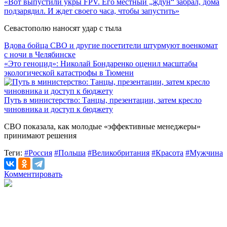
«Вот выпустили укры FPV. Его местный „ждун“ забрал, дома
подзарядил. И ждет своего часа, чтобы запустить»
Севастополю наносят удар с тыла
Вдова бойца СВО и другие посетители штурмуют военкомат
с ночи в Челябинске
«Это геноцид»: Николай Бондаренко оценил масштабы
экологической катастрофы в Тюмени
Путь в министерство: Танцы, презентации, затем кресло
чиновника и доступ к бюджету
СВО показала, как молодые «эффективные менеджеры»
принимают решения
Теги:
#Россия
#Польша
#Великобритания
#Красота
#Мужчина
Комментировать