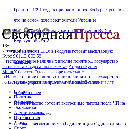
Границы 1991 года в прошлом: опрос Socis раскрыл, во
что на самом деле верят жители Украины
Коц: Россия извлекла уроки из вторжения ВСУ в
Курскую область
18+
четверг, 6 августа
Конец эпохи ЕГЭ: в Госдуме готовят масштабную
Курс
$
81,13
€
93,58
«
Использование наличных вполне понятно... государство
реформу
гоняется за каждым платежом...
»
Андрей Бунич
Меню
У берегов Одессы загорелось судно
«
Использование наличных вполне понятно... государство
гоняется за каждым платежом...
»
Андрей Бунич
Путин упростил присвоение воинских званий для
Главная
добровольцев
Политика
Общество
Правительство готовит экстренные льготы после ЧП на
Экономика
Армии и войны
складах Wildberries
Путешествия
Авто
Аномальная активность «Радиостанции Судного дня»: в
Спорт