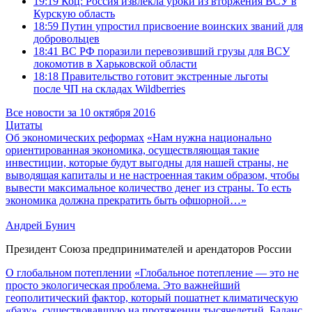
19:19
Коц: Россия извлекла уроки из вторжения ВСУ в
Курскую область
18:59
Путин упростил присвоение воинских званий для
добровольцев
18:41
ВС РФ поразили перевозивший грузы для ВСУ
локомотив в Харьковской области
18:18
Правительство готовит экстренные льготы
после ЧП на складах Wildberries
Все новости за 10 октября 2016
Цитаты
Об экономических реформах
«Нам нужна национально
ориентированная экономика, осуществляющая такие
инвестиции, которые будут выгодны для нашей страны, не
выводящая капиталы и не настроенная таким образом, чтобы
вывести максимальное количество денег из страны. То есть
экономика должна прекратить быть офшорной…»
Андрей Бунич
Президент Союза предпринимателей и арендаторов России
О глобальном потеплении
«Глобальное потепление — это не
просто экологическая проблема. Это важнейший
геополитический фактор, который пошатнет климатическую
«базу», существовавшую на протяжении тысячелетий. Баланс