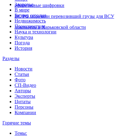
Здоровье
эфире новые шифровки
В мире
Бизнес сегодня
ВС РФ поразили перевозивший грузы для ВСУ
Недвижимость
Происшествия
локомотив в Харьковской области
Наука и технологии
Культура
Погода
История
Разделы
Новости
Статьи
Фото
СП-Видео
Авторы
Эксперты
Цитаты
Персоны
Компании
Горячие темы
Темы: