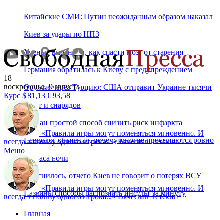
Китайские СМИ: Путин неожиданным образом наказал
Киев за удары по НПЗ
Ученые выяснили, как спасти мозг от старения
Германия обратилась к Киеву с предупреждением
18+
воскресенье, 9 августа
Оружие через Турцию: США отправит Украине тысячи
Курс
$
81,13
€
93,58
ракет и снарядов
Назван простой способ снизить риск инфаркта
«
Правила игры могут поменяться мгновенно. И
Невролог объяснил, почему многие просыпаются ровно
всегда в пользу одного игрока...
»
Вячеслав Тетёкин
Меню
в 3 часа ночи
Выяснилось, отчего Киев не говорит о потерях ВСУ
«
Правила игры могут поменяться мгновенно. И
Названы способы распознать инсульт за минуту
всегда в пользу одного игрока...
»
Вячеслав Тетёкин
Главная