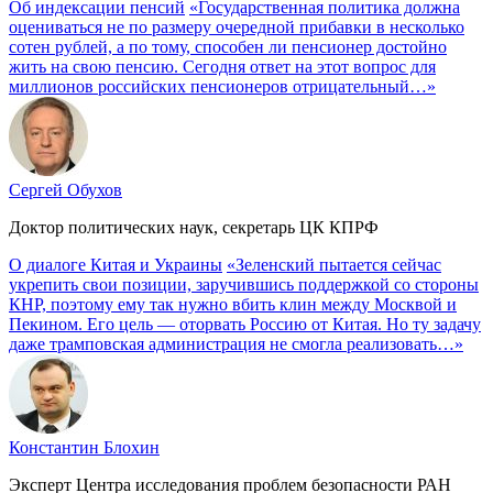
Об индексации пенсий
«Государственная политика должна
оцениваться не по размеру очередной прибавки в несколько
сотен рублей, а по тому, способен ли пенсионер достойно
жить на свою пенсию. Сегодня ответ на этот вопрос для
миллионов российских пенсионеров отрицательный…»
Сергей Обухов
Доктор политических наук, секретарь ЦК КПРФ
О диалоге Китая и Украины
«Зеленский пытается сейчас
укрепить свои позиции, заручившись поддержкой со стороны
КНР, поэтому ему так нужно вбить клин между Москвой и
Пекином. Его цель — оторвать Россию от Китая. Но ту задачу
даже трамповская администрация не смогла реализовать…»
Константин Блохин
Эксперт Центра исследования проблем безопасности РАН