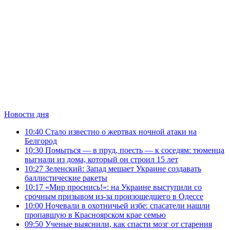
Новости дня
10:40
Стало известно о жертвах ночной атаки на
Белгород
10:30
Помыться — в пруд, поесть — к соседям: тюменца
выгнали из дома, который он строил 15 лет
10:27
Зеленский: Запад мешает Украине создавать
баллистические ракеты
10:17
«Мир проснись!»: на Украине выступили со
срочным призывом из-за произошедшего в Одессе
10:00
Ночевали в охотничьей избе: спасатели нашли
пропавшую в Красноярском крае семью
09:50
Ученые выяснили, как спасти мозг от старения