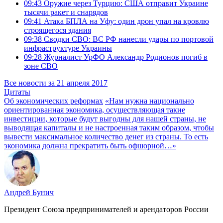
09:43
Оружие через Турцию: США отправит Украине
тысячи ракет и снарядов
09:41
Атака БПЛА на Уфу: один дрон упал на кровлю
строящегося здания
09:38
Сводки СВО: ВС РФ нанесли удары по портовой
инфраструктуре Украины
09:28
Журналист УрФО Александр Родионов погиб в
зоне СВО
Все новости за 21 апреля 2017
Цитаты
Об экономических реформах
«Нам нужна национально
ориентированная экономика, осуществляющая такие
инвестиции, которые будут выгодны для нашей страны, не
выводящая капиталы и не настроенная таким образом, чтобы
вывести максимальное количество денег из страны. То есть
экономика должна прекратить быть офшорной…»
Андрей Бунич
Президент Союза предпринимателей и арендаторов России