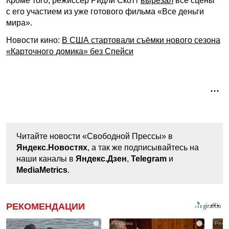
Кроме того, режиссёр Ридли Скотт
вырезал
все сцены
с его участием из уже готового фильма «Все деньги
мира».
Новости кино:
В США стартовали съёмки нового сезона
«Карточного домика» без Спейси
Читайте новости «Свободной Прессы» в
Яндекс.Новостях
, а так же подписывайтесь на
наши каналы в
Яндекс.Дзен
,
Telegram
и
MediaMetrics
.
РЕКОМЕНДАЦИИ
i
i