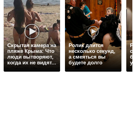
Скрытая камера на
Ролик длится
Ро
пляже Крыма: Что
несколько секунд,
се
люди вытворяют,
а смеяться вы
бу
когда их не видят...
будете долго
ув