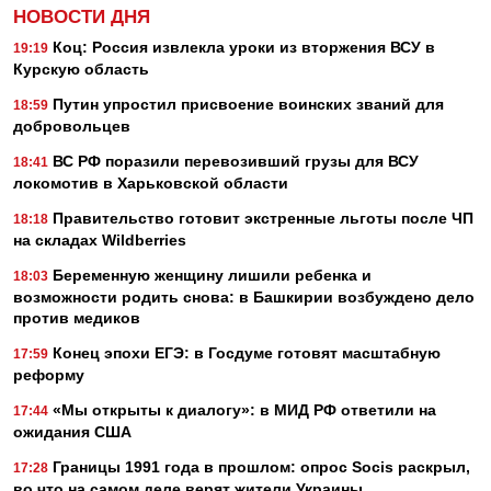
НОВОСТИ ДНЯ
Коц: Россия извлекла уроки из вторжения ВСУ в
19:19
Курскую область
Путин упростил присвоение воинских званий для
18:59
добровольцев
ВС РФ поразили перевозивший грузы для ВСУ
18:41
локомотив в Харьковской области
Правительство готовит экстренные льготы после ЧП
18:18
на складах Wildberries
Беременную женщину лишили ребенка и
18:03
возможности родить снова: в Башкирии возбуждено дело
против медиков
Конец эпохи ЕГЭ: в Госдуме готовят масштабную
17:59
реформу
«Мы открыты к диалогу»: в МИД РФ ответили на
17:44
ожидания США
Границы 1991 года в прошлом: опрос Socis раскрыл,
17:28
во что на самом деле верят жители Украины