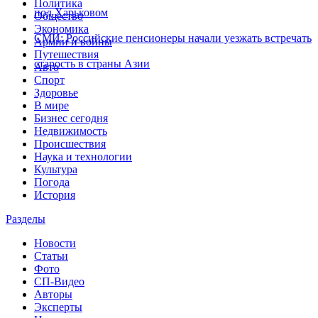
Политика
под Харьковом
Общество
Экономика
СМИ: Российские пенсионеры начали уезжать встречать
Армии и войны
Путешествия
старость в страны Азии
Авто
Спорт
Здоровье
В мире
Бизнес сегодня
Недвижимость
Происшествия
Наука и технологии
Культура
Погода
История
Разделы
Новости
Статьи
Фото
СП-Видео
Авторы
Эксперты