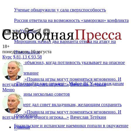
Ученые обнаружили у сала сверхспособность
Россия ответила на возможность «заморозки» конфликта
на Украине
Мирошник назвал два варианта ответа на атаку на
18+
понедельник, 10 августа
Нижнекамск
Курс
$
81,13
€
93,58
Врач объяснил, когда потливость указывает на опасное
заболевание
«
Правила игры могут поменяться мгновенно. И
«Подумайте уже сегодня»: Майор ВСУ дал гражданам
всегда в пользу одного игрока...
»
Вячеслав Тетёкин
Меню
Украины несколько советов
Эксперт дал совет вкладчикам, желающим сохранить
«
Правила игры могут поменяться мгновенно. И
сбережения
всегда в пользу одного игрока...
»
Вячеслав Тетёкин
Бразильские и испанские наемники попали в окружение
Главная