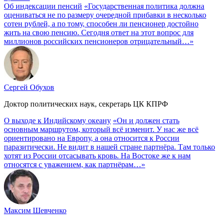
Об индексации пенсий
«Государственная политика должна
оцениваться не по размеру очередной прибавки в несколько
сотен рублей, а по тому, способен ли пенсионер достойно
жить на свою пенсию. Сегодня ответ на этот вопрос для
миллионов российских пенсионеров отрицательный…»
Сергей Обухов
Доктор политических наук, секретарь ЦК КПРФ
О выходе к Индийскому океану
«Он и должен стать
основным маршрутом, который всё изменит. У нас же всё
ориентировано на Европу, а она относится к России
паразитически. Не видит в нашей стране партнёра. Там только
хотят из России отсасывать кровь. На Востоке же к нам
относятся с уважением, как партнёрам…»
Максим Шевченко