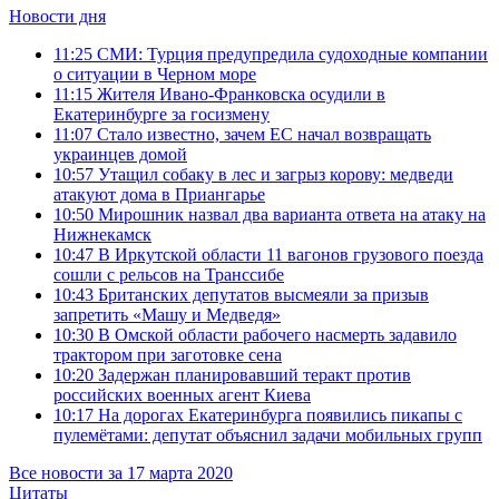
Новости дня
11:25
СМИ: Турция предупредила судоходные компании
о ситуации в Черном море
11:15
Жителя Ивано-Франковска осудили в
Екатеринбурге за госизмену
11:07
Стало известно, зачем ЕС начал возвращать
украинцев домой
10:57
Утащил собаку в лес и загрыз корову: медведи
атакуют дома в Приангарье
10:50
Мирошник назвал два варианта ответа на атаку на
Нижнекамск
10:47
В Иркутской области 11 вагонов грузового поезда
сошли с рельсов на Транссибе
10:43
Британских депутатов высмеяли за призыв
запретить «Машу и Медведя»
10:30
В Омской области рабочего насмерть задавило
трактором при заготовке сена
10:20
Задержан планировавший теракт против
российских военных агент Киева
10:17
На дорогах Екатеринбурга появились пикапы с
пулемётами: депутат объяснил задачи мобильных групп
Все новости за 17 марта 2020
Цитаты