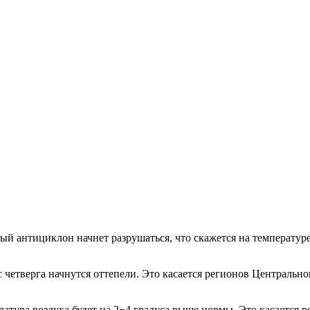
ый антициклон начнет разрушаться, что скажется на температур
 с четверга начнутся оттепели. Это касается регионов Централь
ратура воздуха будет на 2−4 градуса выше нормы. Это касается