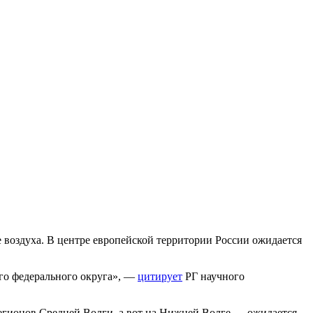
е воздуха. В центре европейской территории России ожидается
ного федерального округа», —
цитирует
РГ научного
 регионов Средней Волги, а вот на Нижней Волге — ожидается