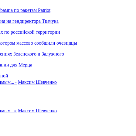
ампа по ракетам Patriot
ия на гендиректора Ткачука
х по российской территории
 котором массово сообщили очевидцы
ениях Зеленского и Залужного
ании для Мерца
иной
имым...
»
Максим Шевченко
имым...
»
Максим Шевченко