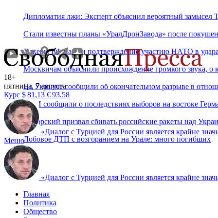
Дипломатия лжи: Эксперт объяснил вероятный замысел Тр
Стали известны планы «УралДронЗавода» после покушен
Хакеры РФ нашли подтверждение участию НАТО в удара
Москвичам объяснили происхождение громкого звука, о
18+
пятница, 7 августа
На Украине сообщили об окончательном разрыве в отнош
Курс
$
81,13
€
93,58
СМИ сообщили о последствиях выборов на востоке Герм
Сикорский призвал сбивать российские ракеты над Укра
«
Диалог с Турцией для России является крайне знач
Лобовое ДТП с возгоранием на Урале: много погибших
Меню
«
Диалог с Турцией для России является крайне знач
Главная
Политика
Общество