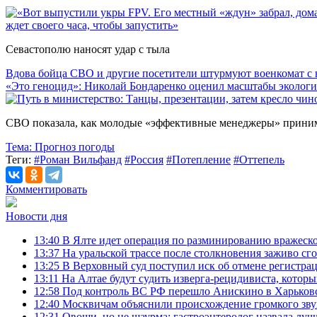
ждет своего часа, чтобы запустить»
Севастополю наносят удар с тыла
Вдова бойца СВО и другие посетители штурмуют военкомат с 
«Это геноцид»: Николай Бондаренко оценил масштабы эколог
СВО показала, как молодые «эффективные менеджеры» прини
Тема:
Прогноз погоды
Теги:
#Роман Вильфанд
#Россия
#Потепление
#Оттепель
Комментировать
Новости дня
13:40
В Ялте идет операция по разминированию вражеск
13:37
На уральской трассе после столкновения заживо сг
13:25
В Верховный суд поступил иск об отмене регистра
13:11
На Алтае будут судить изверга-рецидивиста, котор
12:58
Под контроль ВС РФ перешло Анискино в Харьковс
12:40
Москвичам объяснили происхождение громкого звук
12:31
Овощи, но не шаурма: гастроэнтеролог назвала лу