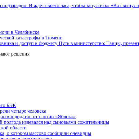
«Вот выпусти
ночи в Челябинске
ической катастрофы в Тюмени
Путь в министерство: Танцы, презен
мают решения
ого БЭК
орели четыре человека
ции кандидатов от партии «Яблоко»
ый полгода издевался над сыновьями сожительницы
кой области
а, о котором массово сообщили очевидцы
чшую еду в сильную жару