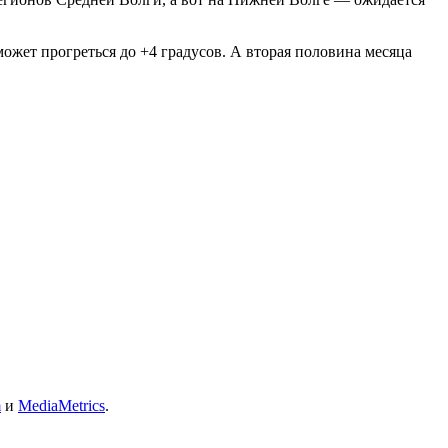
жет прогреться до +4 градусов. А вторая половина месяца
m
и
MediaMetrics
.