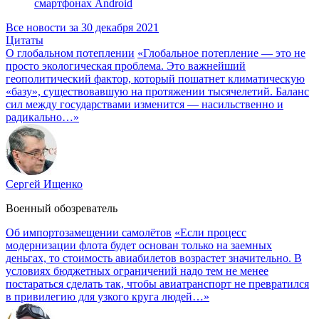
смартфонах Android
Все новости за 30 декабря 2021
Цитаты
О глобальном потеплении
«Глобальное потепление — это не
просто экологическая проблема. Это важнейший
геополитический фактор, который пошатнет климатическую
«базу», существовавшую на протяжении тысячелетий. Баланс
сил между государствами изменится — насильственно и
радикально…»
Сергей Ищенко
Военный обозреватель
Об импортозамещении самолётов
«Если процесс
модернизации флота будет основан только на заемных
деньгах, то стоимость авиабилетов возрастет значительно. В
условиях бюджетных ограничений надо тем не менее
постараться сделать так, чтобы авиатранспорт не превратился
в привилегию для узкого круга людей…»