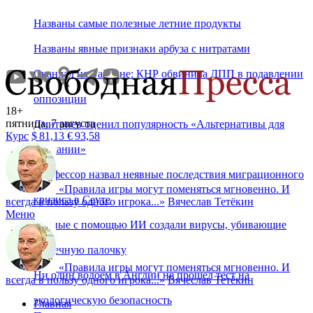
Названы самые полезные летние продукты
Названы явные признаки арбуза с нитратами
Скандал на Тайване: КНР обвинила ДПП в подавлении
оппозиции
18+
пятница, 7 августа
Дмитриев оценил популярность «Альтернативы для
Курс
$
81,13
€
93,58
Германии»
Профессор назвал неявные последствия миграционного
«
Правила игры могут поменяться мгновенно. И
кризиса в Сеуте
всегда в пользу одного игрока...
»
Вячеслав Тетёкин
Меню
Ученые с помощью ИИ создали вирусы, убивающие
кишечную палочку
«
Правила игры могут поменяться мгновенно. И
Ни один водоем в Англии не прошел тест на
всегда в пользу одного игрока...
»
Вячеслав Тетёкин
экологическую безопасность
Главная