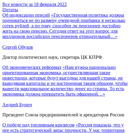
Все новости за 18 февраля 2022
Цитаты
Об индексации пенсий
«Государственная политика должна
оцениваться не по размеру очередной прибавки в несколько
сотен рублей, а по тому, способен ли пенсионер достойно
жить на свою пенсию. Сегодня ответ на этот вопрос для
миллионов российских пенсионеров отрицательный…»
Сергей Обухов
Доктор политических наук, секретарь ЦК КПРФ
Об экономических реформах
«Нам нужна национально
ориентированная экономика, осуществляющая такие
инвестиции, которые будут выгодны для нашей страны, не
выводящая капиталы и не настроенная таким образом, чтобы
вывести максимальное количество денег из страны. То есть
экономика должна прекратить быть офшорной…»
Андрей Бунич
Президент Союза предпринимателей и арендаторов России
О победе над топливным кризисом
«Россия показала, что у
нее есть стратегический запас прочности. У нас территория