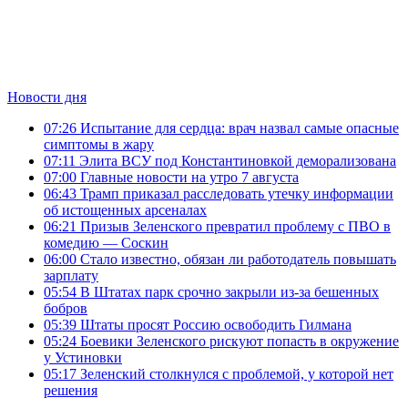
Новости дня
07:26
Испытание для сердца: врач назвал самые опасные
симптомы в жару
07:11
Элита ВСУ под Константиновкой деморализована
07:00
Главные новости на утро 7 августа
06:43
Трамп приказал расследовать утечку информации
об истощенных арсеналах
06:21
Призыв Зеленского превратил проблему с ПВО в
комедию — Соскин
06:00
Стало известно, обязан ли работодатель повышать
зарплату
05:54
В Штатах парк срочно закрыли из-за бешенных
бобров
05:39
Штаты просят Россию освободить Гилмана
05:24
Боевики Зеленского рискуют попасть в окружение
у Устиновки
05:17
Зеленский столкнулся с проблемой, у которой нет
решения