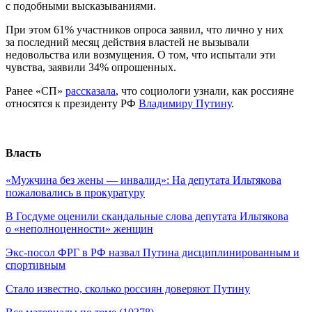
с подобными высказываниями.
При этом 61% участников опроса заявил, что лично у них
за последний месяц действия властей не вызывали
недовольства или возмущения. О том, что испытали эти
чувства, заявили 34% опрошенных.
Ранее «СП»
рассказала
, что социологи узнали, как россияне
относятся к президенту РФ
Владимиру Путину
.
Власть
«Мужчина без жены — инвалид»: На депутата Ильтякова
пожаловались в прокуратуру
В Госдуме оценили скандальные слова депутата Ильтякова
о «неполноценности» женщин
Экс-посол ФРГ в РФ назвал Путина дисциплинированным и
спортивным
Стало известно, сколько россиян доверяют Путину