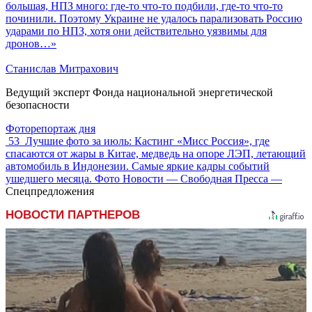
большая, НПЗ много: где-то что-то подбили, где-то что-то
починили. Поэтому Украине не удалось парализовать Россию
ударами по НПЗ, хотя они действительно уязвимы для
дронов…»
Станислав Митрахович
Ведущий эксперт Фонда национальной энергетической
безопасности
Фоторепортаж дня
53
Лучшие фото за июль: Кастинг «Мисс Россия», где
спасаются от жары в Китае, медведь на опоре ЛЭП, летающий
автомобиль в Индонезии. Самые яркие кадры событий
ушедшего месяца. Фото Новости — Свободная Пресса —
Спецпредложения
НОВОСТИ ПАРТНЕРОВ