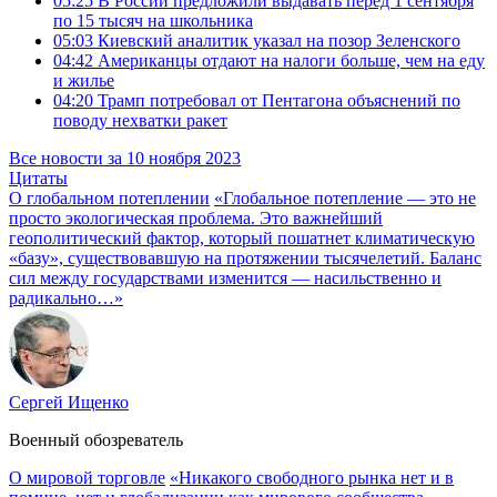
05:25
В России предложили выдавать перед 1 сентября
по 15 тысяч на школьника
05:03
Киевский аналитик указал на позор Зеленского
04:42
Американцы отдают на налоги больше, чем на еду
и жилье
04:20
Трамп потребовал от Пентагона объяснений по
поводу нехватки ракет
Все новости за 10 ноября 2023
Цитаты
О глобальном потеплении
«Глобальное потепление — это не
просто экологическая проблема. Это важнейший
геополитический фактор, который пошатнет климатическую
«базу», существовавшую на протяжении тысячелетий. Баланс
сил между государствами изменится — насильственно и
радикально…»
Сергей Ищенко
Военный обозреватель
О мировой торговле
«Никакого свободного рынка нет и в