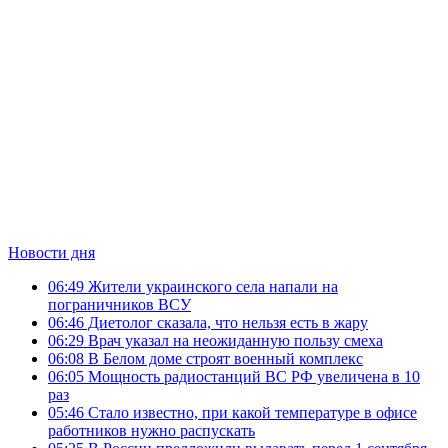
Новости дня
06:49
Жители украинского села напали на
пограничников ВСУ
06:46
Диетолог сказала, что нельзя есть в жару
06:29
Врач указал на неожиданную пользу смеха
06:08
В Белом доме строят военный комплекс
06:05
Мощность радиостанций ВС РФ увеличена в 10
раз
05:46
Стало известно, при какой температуре в офисе
работников нужно распускать