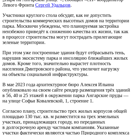
Левого Фронта
Сергей Удальцов
.
Участники круглого стола обсудят, как не допустить
строительства коммерческих высотных домов на территории
парка. Москвичи убеждены, что планируемая застройка
неизбежно приведёт к снижению качества их жизни, так как
в процессе строительства могут пострадать прилегающие
зеленые территории.
При этом уже построенные здания будут отбрасывать тень,
нарушив экосистему парка и инсоляцию ближайших жилых
домов. Кроме того, значительно вырастет плотность
населения Дмитровского района, что увеличит нагрузку
на объекты социальной инфраструктуры.
В мае 2023 года архитектурное бюро Алексея Ильина
опубликовало на своем сайте рендер размещения трёх зданий
в 56, 40 и 25 этажей в окружении парка Ангарские пруды —
на улице Софьи Ковалевской, 1, строение 1.
Согласно плану, строительство трех жилых корпусов общей
площадью 130 тыс. кв. м разместится на трех земельных
участках, принадлежащих городу, но переданных
в долгосрочную аренду частным компаниям. Указанные
участки фактически являются частью Природного комплекса