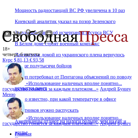
Мощность радиостанций ВС РФ увеличена в 10 раз
Киевский аналитик указал на позор Зеленского
Залужный заявил об исчерпании ресурса ВСУ
В Белом доме строят военный комплекс
18+
четверг, 6 августа
Лантратова: домой из украинского плена вернулось
Курс
$
81,13
€
93,58
свыше полутысячи бойцов
Трамп потребовал от Пентагона объяснений по поводу
«
Использование наличных вполне понятно...
нехватки ракет
государство гоняется за каждым платежом...
»
Андрей Бунич
Меню
Стало известно, при какой температуре в офисе
работников нужно распускать
«
Использование наличных вполне понятно...
Американцы отдают на налоги больше, чем на еду и
государство гоняется за каждым платежом...
»
Андрей Бунич
жилье
Главная