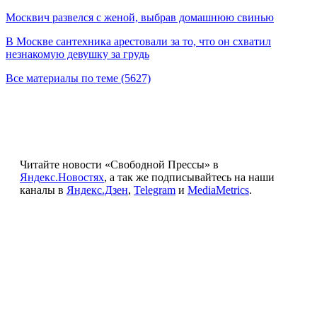
Москвич развелся с женой, выбрав домашнюю свинью
В Москве сантехника арестовали за то, что он схватил
незнакомую девушку за грудь
Все материалы по теме (5627)
Читайте новости «Свободной Прессы» в
Яндекс.Новостях
, а так же подписывайтесь на наши
каналы в
Яндекс.Дзен
,
Telegram
и
MediaMetrics
.