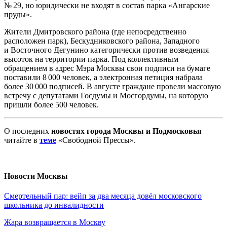
№ 29, но юридически не входят в состав парка «Ангарские
пруды».
Жители Дмитровского района (где непосредственно
расположен парк), Бескудниковского района, Западного
и Восточного Дегунино категорически против возведения
высоток на территории парка. Под коллективным
обращением в адрес Мэра Москвы свои подписи на бумаге
поставили 8 000 человек, а электронная петиция набрала
более 30 000 подписей. В августе граждане провели массовую
встречу с депутатами Госдумы и Мосгордумы, на которую
пришли более 500 человек.
О последних
новостях города Москвы и Подмосковья
читайте в
теме
«Свободной Прессы».
Новости Москвы
Смертельный пар: вейп за два месяца довёл московского
школьника до инвалидности
Жара возвращается в Москву