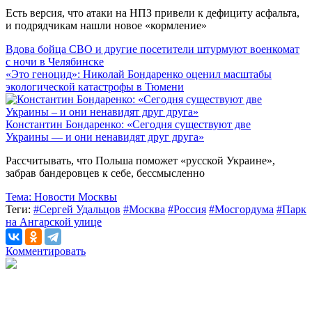
Есть версия, что атаки на НПЗ привели к дефициту асфальта,
и подрядчикам нашли новое «кормление»
Вдова бойца СВО и другие посетители штурмуют военкомат
с ночи в Челябинске
«Это геноцид»: Николай Бондаренко оценил масштабы
экологической катастрофы в Тюмени
Константин Бондаренко: «Сегодня существуют две
Украины — и они ненавидят друг друга»
Рассчитывать, что Польша поможет «русской Украине»,
забрав бандеровцев к себе, бессмысленно
Тема:
Новости Москвы
Теги:
#Сергей Удальцов
#Москва
#Россия
#Мосгордума
#Парк
на Ангарской улице
Комментировать