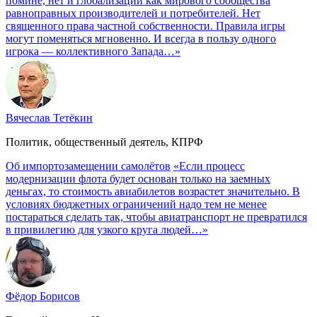
помине, нет и глобализации как мирового сообщества
равноправных производителей и потребителей. Нет
священного права частной собственности. Правила игры
могут поменяться мгновенно. И всегда в пользу одного
игрока — коллективного Запада…»
Вячеслав Тетёкин
Политик, общественный деятель, КПРФ
Об импортозамещении самолётов
«Если процесс
модернизации флота будет основан только на заемных
деньгах, то стоимость авиабилетов возрастет значительно. В
условиях бюджетных ограничений надо тем не менее
постараться сделать так, чтобы авиатранспорт не превратился
в привилегию для узкого круга людей…»
Фёдор Борисов