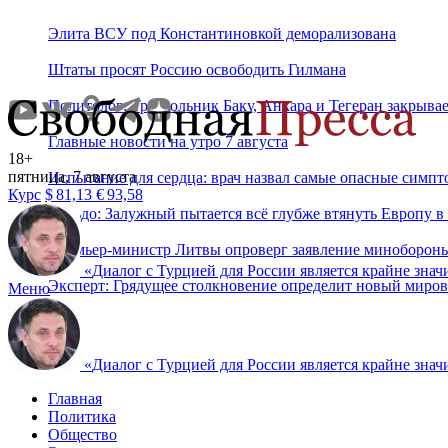
Элита ВСУ под Константиновкой деморализована
Штаты просят Россию освободить Гилмана
Политолог: Треугольник Баку, Анкара и Тегеран закрыв
Главные новости на утро 7 августа
18+
пятница, 7 августа
Испытание для сердца: врач назвал самые опасные симпт
Курс
$
81,13
€
93,58
Сальдо: Залужный пытается всё глубже втянуть Европу в
Премьер-министр Литвы опроверг заявление минобороны
«
Диалог с Турцией для России является крайне знач
Эксперт: Грядущее столкновение определит новый миров
Меню
«
Диалог с Турцией для России является крайне знач
Главная
Политика
Общество