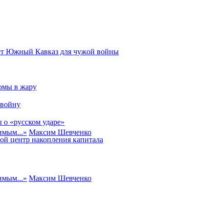
ает Южный Кавказ для чужой войны
омы в жару
 войну
 о «русском ударе»
имым...
»
Максим Шевченко
ой центр накопления капитала
имым...
»
Максим Шевченко