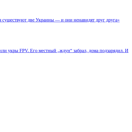
я существуют две Украины — и они ненавидят друг друга»
ли укры FPV. Его местный „ждун“ забрал, дома подзарядил. И