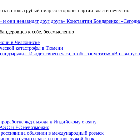
ать в столь грубый пиар со стороны партии власти нечестно
Константин Бондаренко: «Сегодн
бандеровцев к себе, бессмысленно
ночи в Челябинске
ической катастрофы в Тюмени
«Вот выпусти
т
проработке ж/д выхода к Индийскому океану
ЕАЭС и ЕС невозможно
: россиянина объявили в международный розыск
ового судью и загс, и расторг чужой брак