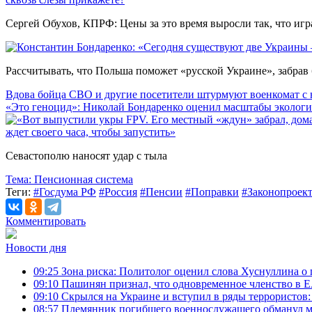
Сергей Обухов, КПРФ: Цены за это время выросли так, что игр
Рассчитывать, что Польша поможет «русской Украине», забрав 
Вдова бойца СВО и другие посетители штурмуют военкомат с 
«Это геноцид»: Николай Бондаренко оценил масштабы эколог
ждет своего часа, чтобы запустить»
Севастополю наносят удар с тыла
Тема:
Пенсионная система
Теги:
#Госдума РФ
#Россия
#Пенсии
#Поправки
#Законопроек
Комментировать
Новости дня
09:25
Зона риска: Политолог оценил слова Хуснуллина о 
09:10
Пашинян признал, что одновременное членство в 
09:10
Скрылся на Украине и вступил в ряды террористов
08:57
Племянник погибшего военнослужащего обманул мир