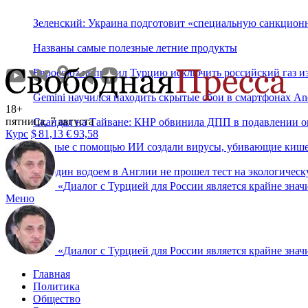
Зеленский: Украина подготовит «специальную санкцион
Названы самые полезные летние продукты
Евросоюз попросил Турцию исключить российский газ и
Gemini научился находить скрытые сбои в смартфонах An
18+
пятница, 7 августа
Скандал на Тайване: КНР обвинила ДПП в подавлении 
Курс
$
81,13
€
93,58
Ученые с помощью ИИ создали вирусы, убивающие киш
Ни один водоем в Англии не прошел тест на экологическ
«
Диалог с Турцией для России является крайне знач
Меню
«
Диалог с Турцией для России является крайне знач
Главная
Политика
Общество