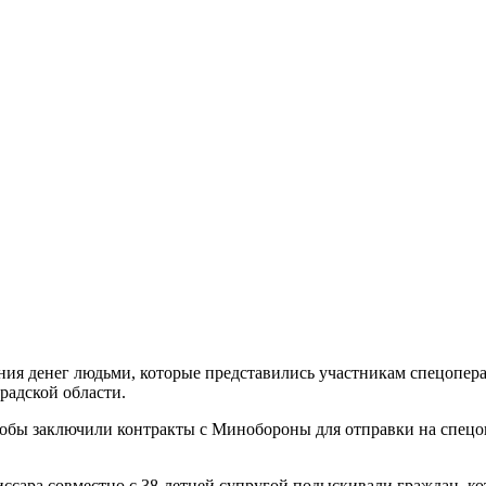
я денег людьми, которые представились участникам спецоперац
радской области.
обы заключили контракты с Минобороны для отправки на спец
сара совместно с 38-летней супругой подыскивали граждан, к