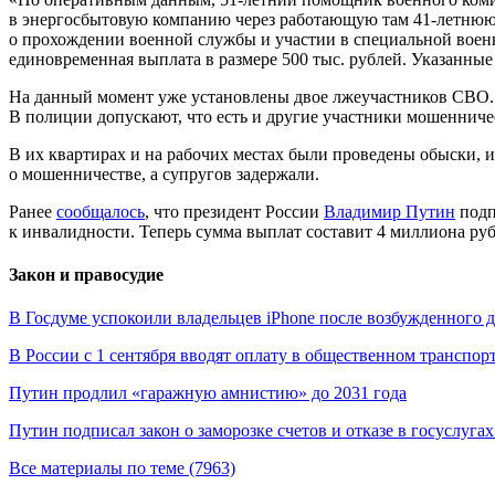
в энергосбытовую компанию через работающую там 41-летнюю
о прохождении военной службы и участии в специальной военн
единовременная выплата в размере 500 тыс. рублей. Указанн
На данный момент уже установлены двое лжеучастников СВО. 
В полиции допускают, что есть и другие участники мошенниче
В их квартирах и на рабочих местах были проведены обыски, и
о мошенничестве, а супругов задержали.
Ранее
сообщалось
, что президент России
Владимир Путин
подп
к инвалидности. Теперь сумма выплат составит 4 миллиона руб
Закон и правосудие
В Госдуме успокоили владельцев iPhone после возбужденного 
В России с 1 сентября вводят оплату в общественном транспор
Путин продлил «гаражную амнистию» до 2031 года
Путин подписал закон о заморозке счетов и отказе в госуслуга
Все материалы по теме (7963)