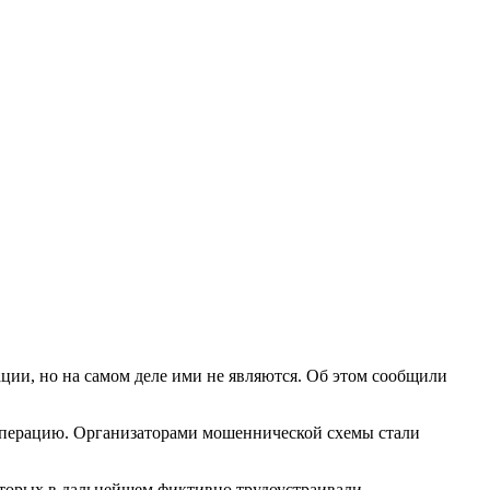
ии, но на самом деле ими не являются. Об этом сообщили
операцию. Организаторами мошеннической схемы стали
оторых в дальнейшем фиктивно трудоустраивали