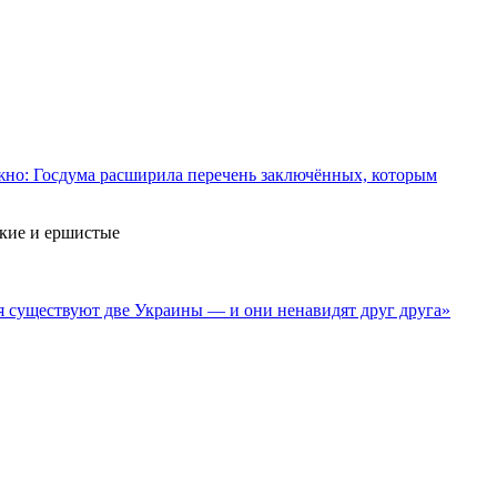
жно: Госдума расширила перечень заключённых, которым
зкие и ершистые
я существуют две Украины — и они ненавидят друг друга»