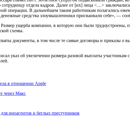
 сотрудницу отдела кадров. Далее от [их] лица <…> заключал
ой операции. В дальнейшем таким работникам полагались ежеме
ые денежные средства злоумышленники присваивали себе», — со
Размер ущерба компании, в которую они были трудоустроены, 
ской схемы.
зъяты документы, в том числе те самые договоры и приказы о вы
исал указ об увеличении размера разовой выплаты участникам 
лей.
дела в отношении Apple
те через Макс
х для иноагентов и беглых преступников