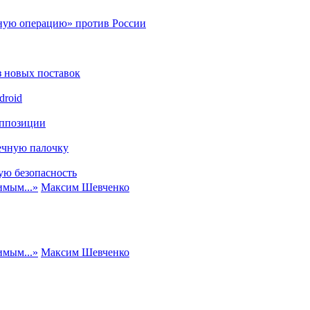
ную операцию» против России
з новых поставок
droid
оппозиции
ечную палочку
ую безопасность
имым...
»
Максим Шевченко
имым...
»
Максим Шевченко