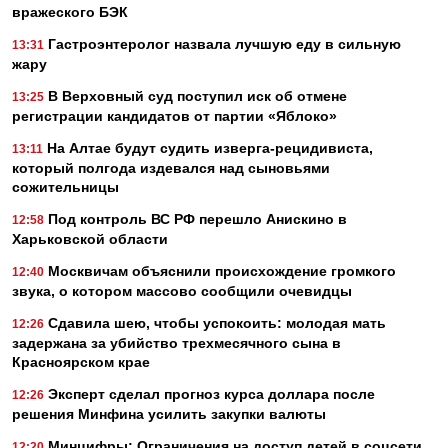
вражеского БЭК
Гастроэнтеролог назвала лучшую еду в сильную
13:31
жару
В Верховный суд поступил иск об отмене
13:25
регистрации кандидатов от партии «Яблоко»
На Алтае будут судить изверга-рецидивиста,
13:11
который полгода издевался над сыновьями
сожительницы
Под контроль ВС РФ перешло Анискино в
12:58
Харьковской области
Москвичам объяснили происхождение громкого
12:40
звука, о котором массово сообщили очевидцы
Сдавила шею, чтобы успокоить: молодая мать
12:26
задержана за убийство трехмесячного сына в
Красноярском крае
Эксперт сделал прогноз курса доллара после
12:26
решения Минфина усилить закупки валюты
Минцифры: Ограничения на доступ детей в соцсети
12:20