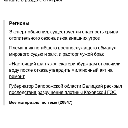
Регионы
Эксперт объяснил, существует ли опасность срыва
отопительного сезона из-за внешних угроз
Племянник погибшего военнослужащего обманул
мирового судью и загс, и расторг чужой брак
«Настоящий шантаж»: екатеринбуржцам отключили
воду после отказа утвердить миллионный акт на
ремонт
Губернатор Запорожской области Балицкий раскрыл
последствия разрушения плотины Каховской ГЭС
Все материалы по теме (20847)