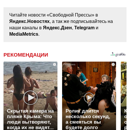
Читайте новости «Свободной Прессы» в
Яндекс.Новостях
, а так же подписывайтесь на
наши каналы в
Яндекс.Дзен
,
Telegram
и
MediaMetrics
.
РЕКОМЕНДАЦИИ
i
i
Скрытая камера на
Ролик длится
Ко
пляже Крыма: Что
несколько секунд,
от
люди вытворяют,
а смеяться вы
ос
когда их не видят...
будете долго
р