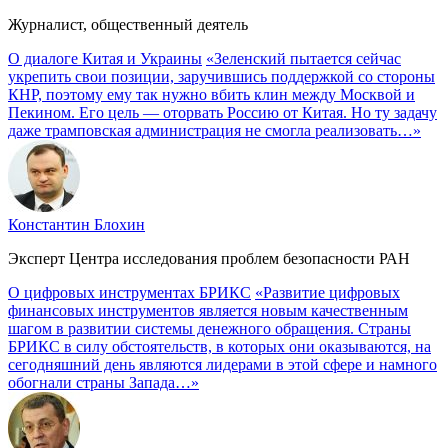
Журналист, общественный деятель
О диалоге Китая и Украины
«Зеленский пытается сейчас
укрепить свои позиции, заручившись поддержкой со стороны
КНР, поэтому ему так нужно вбить клин между Москвой и
Пекином. Его цель — оторвать Россию от Китая. Но ту задачу
даже трамповская администрация не смогла реализовать…»
Константин Блохин
Эксперт Центра исследования проблем безопасности РАН
О цифровых инструментах БРИКС
«Развитие цифровых
финансовых инструментов является новым качественным
шагом в развитии системы денежного обращения. Страны
БРИКС в силу обстоятельств, в которых они оказываются, на
сегодняшний день являются лидерами в этой сфере и намного
обогнали страны Запада…»