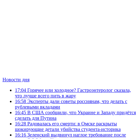
Новости дня
17:04
Горячее или холодное? Гастроэнтеролог сказала,
что лучше всего пить в жару
16:58
Эксперты дали советы россиянам, что делать с
рублевыми вкладами
16:45
В США сообщили, что Украине и Западу придётся
сделать для Путина
16:28
Радовалась его смерти: в Омске раскрыты
шокирующие детали убийства студента‑историка
16:16
Зеленский выдвинул наглое требование после