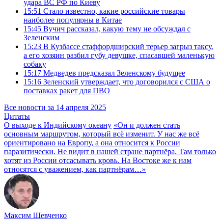
удара ВС РФ по Киеву
15:51
Стало известно, какие российские товары
наиболее популярны в Китае
15:45
Вучич рассказал, какую тему не обсуждал с
Зеленским
15:23
В Кузбассе стаффордширский терьер загрыз таксу,
а его хозяин разбил губу девушке, спасавшей маленькую
собаку
15:17
Медведев предсказал Зеленскому будущее
15:16
Зеленский утверждает, что договорился с США о
поставках ракет для ПВО
Все новости за 14 апреля 2025
Цитаты
О выходе к Индийскому океану
«Он и должен стать
основным маршрутом, который всё изменит. У нас же всё
ориентировано на Европу, а она относится к России
паразитически. Не видит в нашей стране партнёра. Там только
хотят из России отсасывать кровь. На Востоке же к нам
относятся с уважением, как партнёрам…»
Максим Шевченко