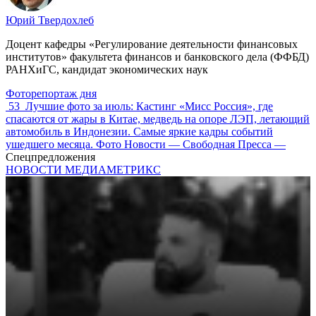
Юрий Твердохлеб
Доцент кафедры «Регулирование деятельности финансовых
институтов» факультета финансов и банковского дела (ФФБД)
РАНХиГС, кандидат экономических наук
Фоторепортаж дня
53
Лучшие фото за июль: Кастинг «Мисс Россия», где
спасаются от жары в Китае, медведь на опоре ЛЭП, летающий
автомобиль в Индонезии. Самые яркие кадры событий
ушедшего месяца. Фото Новости — Свободная Пресса —
Спецпредложения
НОВОСТИ МЕДИАМЕТРИКС