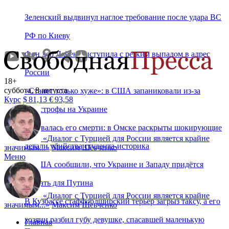
Зеленский выдвинул наглое требование после удара ВС
РФ по Киеву
Фон дер Ляйен выступила с резким выпадом в адрес
России
18+
суббота, 8 августа
«Станет только хуже»: в США запаниковали из-за
Курс
$
81,13
€
93,58
катастрофы на Украине
Радовалась его смерти: в Омске раскрыты шокирующие
«
Диалог с Турцией для России является крайне
детали убийства студента‑историка
значимым...
»
Максим Шевченко
Меню
В США сообщили, что Украине и Западу придётся
сделать для Путина
«
Диалог с Турцией для России является крайне
В Кузбассе стаффордширский терьер загрыз таксу, а его
значимым...
»
Максим Шевченко
хозяин разбил губу девушке, спасавшей маленькую
Главная