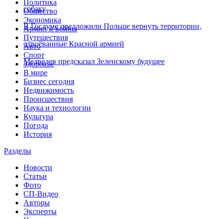
Политика
собаку
Общество
Экономика
В Госдуме предложили Польше вернуть территории,
Армии и войны
Путешествия
отвоёванные Красной армией
Авто
Спорт
Медведев предсказал Зеленскому будущее
Здоровье
В мире
Бизнес сегодня
Недвижимость
Происшествия
Наука и технологии
Культура
Погода
История
Разделы
Новости
Статьи
Фото
СП-Видео
Авторы
Эксперты