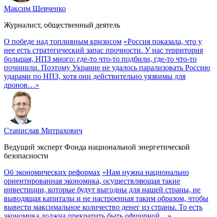
Максим Шевченко
Журналист, общественный деятель
О победе над топливным кризисом
«Россия показала, что у
нее есть стратегический запас прочности. У нас территория
большая, НПЗ много: где-то что-то подбили, где-то что-то
починили. Поэтому Украине не удалось парализовать Россию
ударами по НПЗ, хотя они действительно уязвимы для
дронов…»
Станислав Митрахович
Ведущий эксперт Фонда национальной энергетической
безопасности
Об экономических реформах
«Нам нужна национально
ориентированная экономика, осуществляющая такие
инвестиции, которые будут выгодны для нашей страны, не
выводящая капиталы и не настроенная таким образом, чтобы
вывести максимальное количество денег из страны. То есть
экономика должна прекратить быть офшорной…»