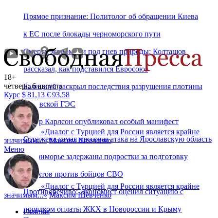
Прямое признание: Политолог об обращении Киева
к ЕС после блокады черноморского пути
Смерть экономики под гнев природы: Колташов
рассказал, как подставился Евросоюз
18+
четверг, 6 августа
Балицкий раскрыл последствия разрушения плотины
Курс
$
81,13
€
93,58
Каховской ГЭС
Такер Карлсон опубликовал особый манифест
«
Диалог с Турцией для России является крайне
Отражена самая массовая атака на Ярославскую область
значимым...
»
Максим Шевченко
Меню
В Приморье задержаны подростки за подготовку
терактов против бойцов СВО
«
Диалог с Турцией для России является крайне
Противоречиво: Экономист оценил ситуацию с
значимым...
»
Максим Шевченко
порядком оплаты ЖКХ в Новороссии и Крыму
Главная