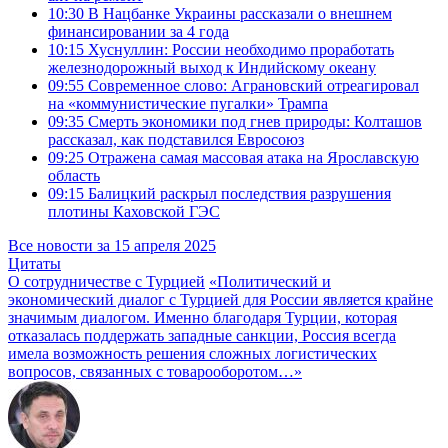
10:30
В Нацбанке Украины рассказали о внешнем
финансировании за 4 года
10:15
Хуснуллин: России необходимо проработать
железнодорожный выход к Индийскому океану
09:55
Современное слово: Аграновский отреагировал
на «коммунистические пугалки» Трампа
09:35
Смерть экономики под гнев природы: Колташов
рассказал, как подставился Евросоюз
09:25
Отражена самая массовая атака на Ярославскую
область
09:15
Балицкий раскрыл последствия разрушения
плотины Каховской ГЭС
Все новости за 15 апреля 2025
Цитаты
О сотрудничестве с Турцией
«Политический и
экономический диалог с Турцией для России является крайне
значимым диалогом. Именно благодаря Турции, которая
отказалась поддержать западные санкции, Россия всегда
имела возможность решения сложных логистических
вопросов, связанных с товарооборотом…»