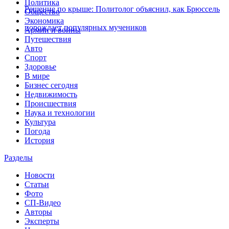
Политика
Решение по крыше: Политолог объяснил, как Брюссель
Общество
Экономика
порождает популярных мучеников
Армии и войны
Путешествия
Авто
Спорт
Здоровье
В мире
Бизнес сегодня
Недвижимость
Происшествия
Наука и технологии
Культура
Погода
История
Разделы
Новости
Статьи
Фото
СП-Видео
Авторы
Эксперты