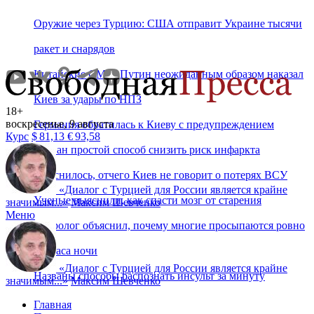
Оружие через Турцию: США отправит Украине тысячи
ракет и снарядов
Китайские СМИ: Путин неожиданным образом наказал
Киев за удары по НПЗ
18+
воскресенье, 9 августа
Германия обратилась к Киеву с предупреждением
Курс
$
81,13
€
93,58
Назван простой способ снизить риск инфаркта
Выяснилось, отчего Киев не говорит о потерях ВСУ
«
Диалог с Турцией для России является крайне
Ученые выяснили, как спасти мозг от старения
значимым...
»
Максим Шевченко
Меню
Невролог объяснил, почему многие просыпаются ровно
в 3 часа ночи
«
Диалог с Турцией для России является крайне
Названы способы распознать инсульт за минуту
значимым...
»
Максим Шевченко
Главная