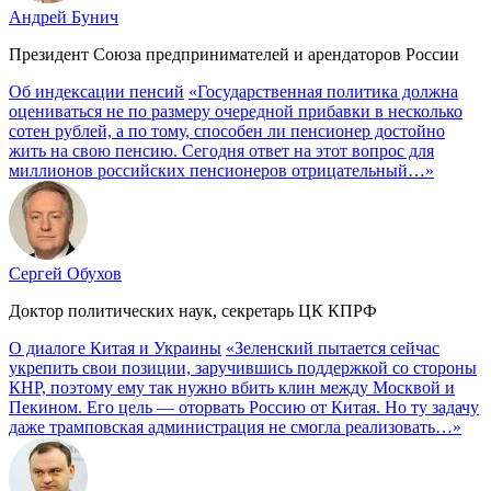
Андрей Бунич
Президент Союза предпринимателей и арендаторов России
Об индексации пенсий
«Государственная политика должна
оцениваться не по размеру очередной прибавки в несколько
сотен рублей, а по тому, способен ли пенсионер достойно
жить на свою пенсию. Сегодня ответ на этот вопрос для
миллионов российских пенсионеров отрицательный…»
Сергей Обухов
Доктор политических наук, секретарь ЦК КПРФ
О диалоге Китая и Украины
«Зеленский пытается сейчас
укрепить свои позиции, заручившись поддержкой со стороны
КНР, поэтому ему так нужно вбить клин между Москвой и
Пекином. Его цель — оторвать Россию от Китая. Но ту задачу
даже трамповская администрация не смогла реализовать…»