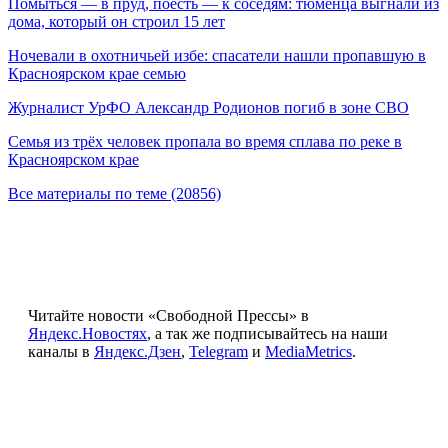
Помыться — в пруд, поесть — к соседям: тюменца выгнали из
дома, который он строил 15 лет
Ночевали в охотничьей избе: спасатели нашли пропавшую в
Красноярском крае семью
Журналист УрФО Александр Родионов погиб в зоне СВО
Семья из трёх человек пропала во время сплава по реке в
Красноярском крае
Все материалы по теме (20856)
Читайте новости «Свободной Прессы» в
Яндекс.Новостях
, а так же подписывайтесь на наши
каналы в
Яндекс.Дзен
,
Telegram
и
MediaMetrics
.