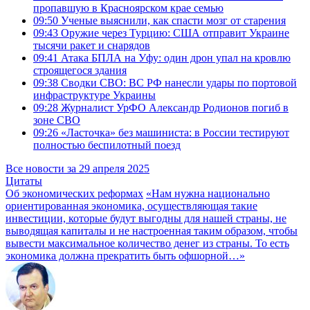
пропавшую в Красноярском крае семью
09:50
Ученые выяснили, как спасти мозг от старения
09:43
Оружие через Турцию: США отправит Украине
тысячи ракет и снарядов
09:41
Атака БПЛА на Уфу: один дрон упал на кровлю
строящегося здания
09:38
Сводки СВО: ВС РФ нанесли удары по портовой
инфраструктуре Украины
09:28
Журналист УрФО Александр Родионов погиб в
зоне СВО
09:26
«Ласточка» без машиниста: в России тестируют
полностью беспилотный поезд
Все новости за 29 апреля 2025
Цитаты
Об экономических реформах
«Нам нужна национально
ориентированная экономика, осуществляющая такие
инвестиции, которые будут выгодны для нашей страны, не
выводящая капиталы и не настроенная таким образом, чтобы
вывести максимальное количество денег из страны. То есть
экономика должна прекратить быть офшорной…»