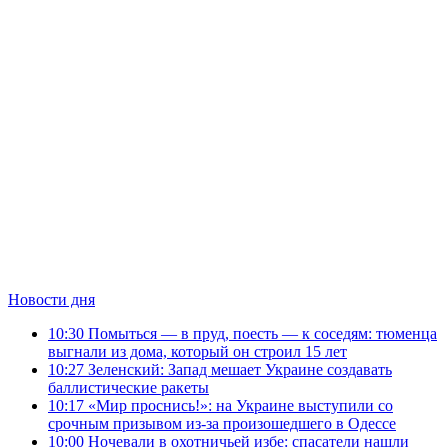
Новости дня
10:30
Помыться — в пруд, поесть — к соседям: тюменца
выгнали из дома, который он строил 15 лет
10:27
Зеленский: Запад мешает Украине создавать
баллистические ракеты
10:17
«Мир проснись!»: на Украине выступили со
срочным призывом из-за произошедшего в Одессе
10:00
Ночевали в охотничьей избе: спасатели нашли