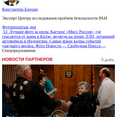
Константин Блохин
Эксперт Центра исследования проблем безопасности РАН
Фоторепортаж дня
53
Лучшие фото за июль: Кастинг «Мисс Россия», где
спасаются от жары в Китае, медведь на опоре ЛЭП, летающий
автомобиль в Индонезии. Самые яркие кадры событий
ушедшего месяца. Фото Новости — Свободная Пресса —
Спецпредложения
НОВОСТИ ПАРТНЕРОВ