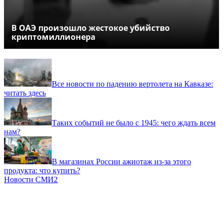
В ОАЭ произошло жестокое убийство
криптомиллионера
Все новости по падению вертолета на Кавказе:
читать здесь
Таких событий не было с 1945: чего ждать всем
нам?
В магазинах России ажиотаж из-за этого
продукта: что купить?
Новости СМИ2