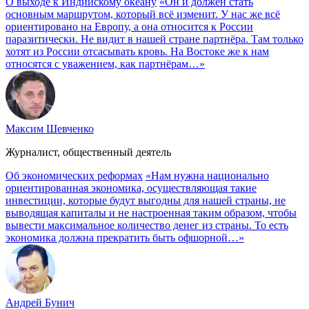
О выходе к Индийскому океану
«Он и должен стать
основным маршрутом, который всё изменит. У нас же всё
ориентировано на Европу, а она относится к России
паразитически. Не видит в нашей стране партнёра. Там только
хотят из России отсасывать кровь. На Востоке же к нам
относятся с уважением, как партнёрам…»
Максим Шевченко
Журналист, общественный деятель
Об экономических реформах
«Нам нужна национально
ориентированная экономика, осуществляющая такие
инвестиции, которые будут выгодны для нашей страны, не
выводящая капиталы и не настроенная таким образом, чтобы
вывести максимальное количество денег из страны. То есть
экономика должна прекратить быть офшорной…»
Андрей Бунич