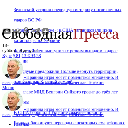
Зеленский устроил очередную истерику после ночных
ударов ВС РФ
«Станет только хуже»: в США запаниковали из-за
катастрофы на Украине
18+
суббота, 8 августа
Фон дер Ляйен выступила с резким выпадом в адрес
Курс
$
81,13
€
93,58
России
В Госдуме предложили Польше вернуть территории,
«
Правила игры могут поменяться мгновенно. И
отвоёванные Красной армией
всегда в пользу одного игрока...
»
Вячеслав Тетёкин
Меню
Экс-главе МИД Венгрии Сийярто грозит до трёх лет
тюрьмы
«
Правила игры могут поменяться мгновенно. И
В США сообщили Украине тяжёлые новости
всегда в пользу одного игрока...
»
Вячеслав Тетёкин
Банки заблокируют переводы с некоторых смартфонов с
Главная