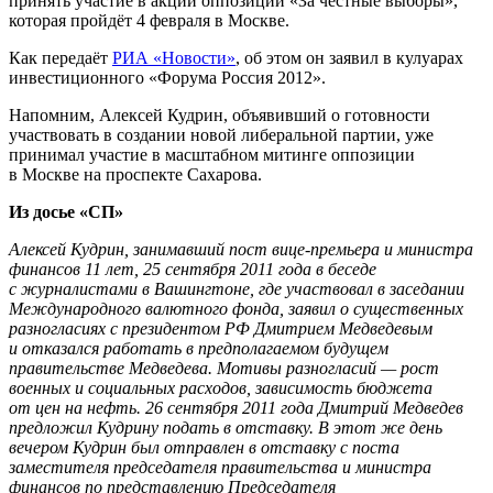
принять участие в акции оппозиции «За честные выборы»,
которая пройдёт 4 февраля в Москве.
Как передаёт
РИА «Новости»
, об этом он заявил в кулуарах
инвестиционного «Форума Россия 2012».
Напомним, Алексей Кудрин, объявивший о готовности
участвовать в создании новой либеральной партии, уже
принимал участие в масштабном митинге оппозиции
в Москве на проспекте Сахарова.
Из досье «СП»
Алексей Кудрин, занимавший пост вице-премьера и министра
финансов 11 лет, 25 сентября 2011 года в беседе
с журналистами в Вашингтоне, где участвовал в заседании
Международного валютного фонда, заявил о существенных
разногласиях с президентом РФ Дмитрием Медведевым
и отказался работать в предполагаемом будущем
правительстве Медведева. Мотивы разногласий — рост
военных и социальных расходов, зависимость бюджета
от цен на нефть. 26 сентября 2011 года Дмитрий Медведев
предложил Кудрину подать в отставку. В этот же день
вечером Кудрин был отправлен в отставку с поста
заместителя председателя правительства и министра
финансов по представлению Председателя