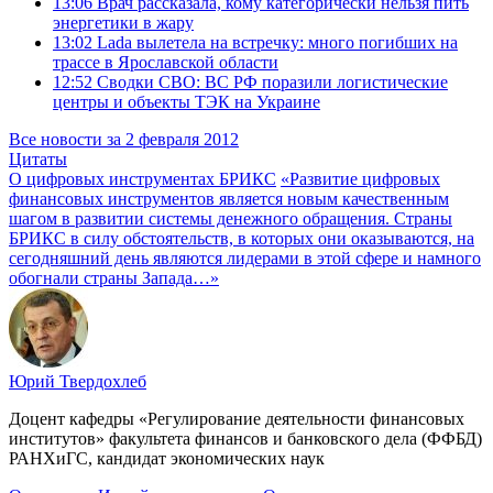
13:06
Врач рассказала, кому категорически нельзя пить
энергетики в жару
13:02
Lada вылетела на встречку: много погибших на
трассе в Ярославской области
12:52
Сводки СВО: ВС РФ поразили логистические
центры и объекты ТЭК на Украине
Все новости за 2 февраля 2012
Цитаты
О цифровых инструментах БРИКС
«Развитие цифровых
финансовых инструментов является новым качественным
шагом в развитии системы денежного обращения. Страны
БРИКС в силу обстоятельств, в которых они оказываются, на
сегодняшний день являются лидерами в этой сфере и намного
обогнали страны Запада…»
Юрий Твердохлеб
Доцент кафедры «Регулирование деятельности финансовых
институтов» факультета финансов и банковского дела (ФФБД)
РАНХиГС, кандидат экономических наук