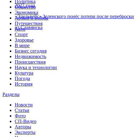
Политика
2027 года
Общество
Экономика
«Эдельвейс» Зеленского понёс потери после переброски
Армии и войны
Путешествия
из Славянска
Авто
Спорт
Здоровье
В мире
Бизнес сегодня
Недвижимость
Происшествия
Наука и технологии
Культура
Погода
История
Разделы
Новости
Статьи
Фото
СП-Видео
Авторы
Эксперты