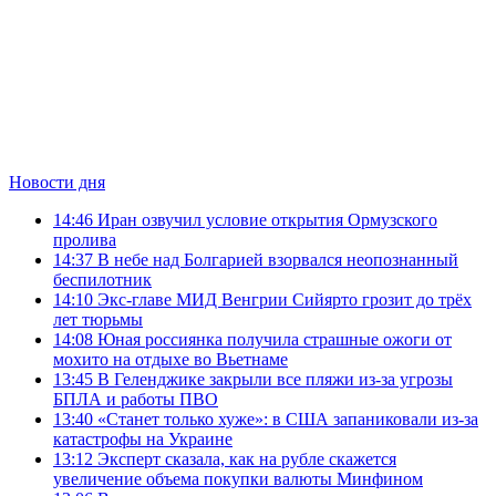
Новости дня
14:46
Иран озвучил условие открытия Ормузского
пролива
14:37
В небе над Болгарией взорвался неопознанный
беспилотник
14:10
Экс-главе МИД Венгрии Сийярто грозит до трёх
лет тюрьмы
14:08
Юная россиянка получила страшные ожоги от
мохито на отдыхе во Вьетнаме
13:45
В Геленджике закрыли все пляжи из-за угрозы
БПЛА и работы ПВО
13:40
«Станет только хуже»: в США запаниковали из-за
катастрофы на Украине
13:12
Эксперт сказала, как на рубле скажется
увеличение объема покупки валюты Минфином