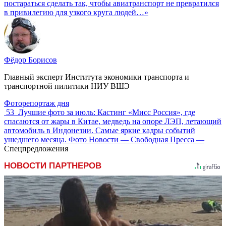
постараться сделать так, чтобы авиатранспорт не превратился
в привилегию для узкого круга людей…»
Фёдор Борисов
Главный эксперт Института экономики транспорта и
транспортной пилитики НИУ ВШЭ
Фоторепортаж дня
53
Лучшие фото за июль: Кастинг «Мисс Россия», где
спасаются от жары в Китае, медведь на опоре ЛЭП, летающий
автомобиль в Индонезии. Самые яркие кадры событий
ушедшего месяца. Фото Новости — Свободная Пресса —
Спецпредложения
НОВОСТИ ПАРТНЕРОВ