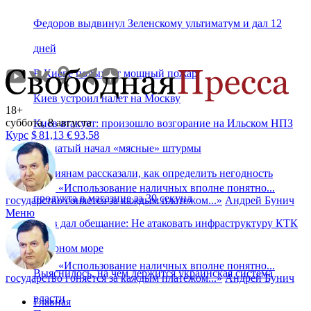
Федоров выдвинул Зеленскому ультиматум и дал 12
дней
В Киеве полыхает мощный пожар
Киев устроил налет на Москву
18+
суббота, 8 августа
Киев атакует: произошло возгорание на Ильском НПЗ
Курс
$
81,13
€
93,58
Драпатый начал «мясные» штурмы
Россиянам рассказали, как определить негодность
«
Использование наличных вполне понятно...
продукта в магазине за 30 секунд
государство гоняется за каждым платежом...
»
Андрей Бунич
Меню
Киев дал обещание: Не атаковать инфраструктуру КТК
в Черном море
«
Использование наличных вполне понятно...
Выяснилось, на чем держится украинская система
государство гоняется за каждым платежом...
»
Андрей Бунич
власти
Главная