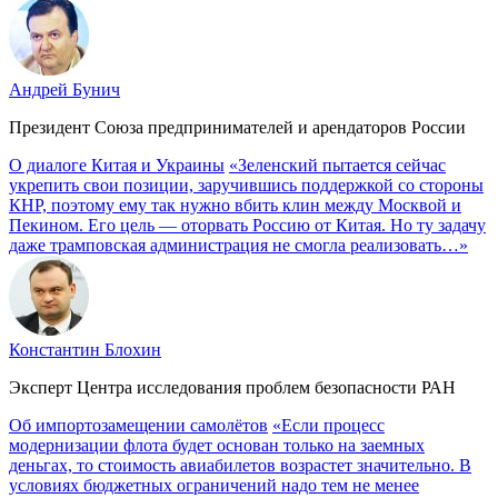
Андрей Бунич
Президент Союза предпринимателей и арендаторов России
О диалоге Китая и Украины
«Зеленский пытается сейчас
укрепить свои позиции, заручившись поддержкой со стороны
КНР, поэтому ему так нужно вбить клин между Москвой и
Пекином. Его цель — оторвать Россию от Китая. Но ту задачу
даже трамповская администрация не смогла реализовать…»
Константин Блохин
Эксперт Центра исследования проблем безопасности РАН
Об импортозамещении самолётов
«Если процесс
модернизации флота будет основан только на заемных
деньгах, то стоимость авиабилетов возрастет значительно. В
условиях бюджетных ограничений надо тем не менее