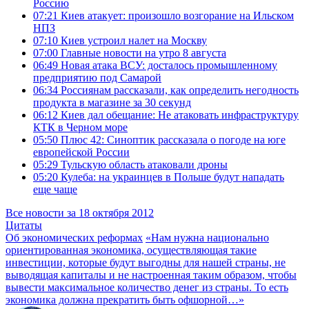
Россию
07:21
Киев атакует: произошло возгорание на Ильском
НПЗ
07:10
Киев устроил налет на Москву
07:00
Главные новости на утро 8 августа
06:49
Новая атака ВСУ: досталось промышленному
предприятию под Самарой
06:34
Россиянам рассказали, как определить негодность
продукта в магазине за 30 секунд
06:12
Киев дал обещание: Не атаковать инфраструктуру
КТК в Черном море
05:50
Плюс 42: Синоптик рассказала о погоде на юге
европейской России
05:29
Тульскую область атаковали дроны
05:20
Кулеба: на украинцев в Польше будут нападать
еще чаще
Все новости за 18 октября 2012
Цитаты
Об экономических реформах
«Нам нужна национально
ориентированная экономика, осуществляющая такие
инвестиции, которые будут выгодны для нашей страны, не
выводящая капиталы и не настроенная таким образом, чтобы
вывести максимальное количество денег из страны. То есть
экономика должна прекратить быть офшорной…»