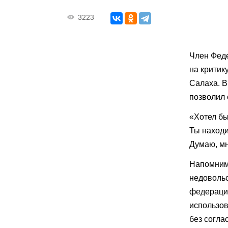
3223
Член Феде
на критик
Салаха. В
позволил 
«Хотел бы
Ты находи
Думаю, мн
Напомним
недоволь
федерации
использов
без согла