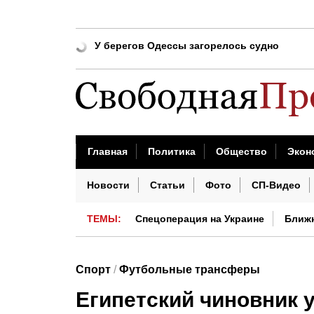
Российские военные отправили «Бандерол
У берегов Одессы загорелось судно
Коц: Россия извлекла уроки из вторжения 
Путин упростил присвоение воинских зва
Генсек ООН осудил удары Украины по Рос
«Действуете в хорошем темпе»: Путин пог
Главная
Политика
Общество
Экон
ВС РФ поразили перевозивший грузы для 
Бизнес сегодня
Недвижимость
Проис
Новости
Статьи
Фото
СП-Видео
Филиппо: Французам следует бояться Макр
ТЕМЫ:
Спецоперация на Украине
Ближ
Китай сегодня
Спорт
/
Футбольные трансферы
Египетский чиновник 