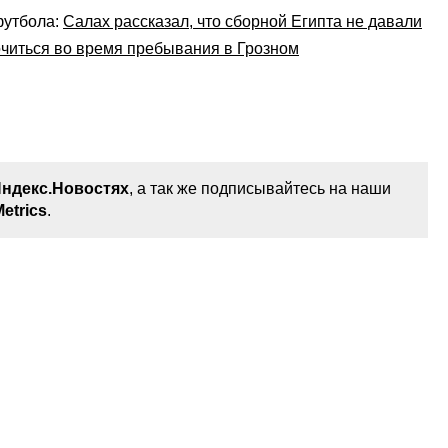
футбола:
Салах рассказал, что сборной Египта не давали
читься во время пребывания в Грозном
ндекс.Новостях
, а так же подписывайтесь на наши
etrics
.