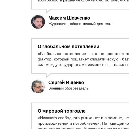
возможность решения сложных логистических 
Максим Шевченко
Журналист, общественный деятель
О глобальном потеплении
«Глобальное потепление — это не просто экол
фактор, который пошатнет климатическую «баз
сил между государствами изменится — насиль
Сергей Ищенко
Военный обозреватель
О мировой торговле
«Никакого свободного рынка нет и в помине, н
производителей и потребителей. Нет священног
поменяться мгновенно. И всегда в пользу одно