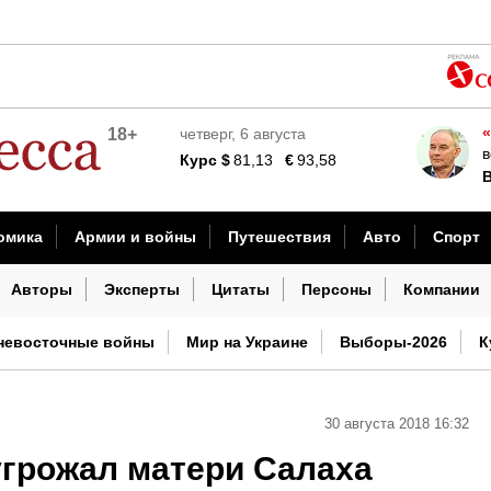
ь» на «Укрпочту»
ВСУ в Курскую область
«
18+
четверг, 6 августа
ний для добровольцев
в
Курс
$
81,13
€
93,58
В
сии
оворил с командиром дивизии ВДВ
омика
Армии и войны
Путешествия
Авто
Спорт
ВСУ локомотив в Харьковской области
шествия
Наука и технологии
Культура
Погода
И
Авторы
Эксперты
Цитаты
Персоны
Компании
она, а не Россию
невосточные войны
Мир на Украине
Выборы-2026
К
30 августа 2018 16:32
угрожал матери Салаха