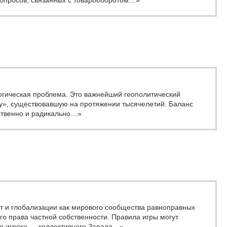
вопросов, связанных с товарооборотом…»
огическая проблема. Это важнейший геополитический
у», существовавшую на протяжении тысячелетий. Баланс
ственно и радикально…»
ет и глобализации как мирового сообщества равноправных
о права частной собственности. Правила игры могут
го игрока — коллективного Запада…»