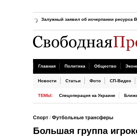
Киевский аналитик указал на позор Зеленс
Залужный заявил об исчерпании ресурса 
Стало известно, при какой температуре в 
Трамп потребовал от Пентагона объяснений
Лантратова: домой из украинского плена 
В Белом доме строят военный комплекс
Главная
Политика
Общество
Экон
Американцы отдают на налоги больше, чем
Бизнес сегодня
Недвижимость
Проис
Новости
Статьи
Фото
СП-Видео
ТЕМЫ:
Спецоперация на Украине
Ближ
Китай сегодня
Спорт
/
Футбольные трансферы
Большая группа игрок