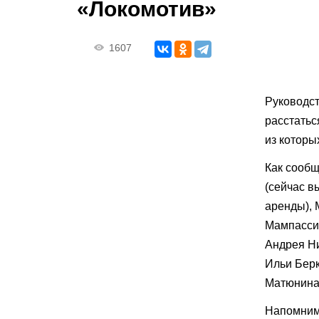
«Локомотив»
1607
Руководст
расстатьс
из которы
Как сообщ
(сейчас в
аренды), 
Мампасси 
Андрея Ни
Ильи Берк
Матюнина,
Напомним