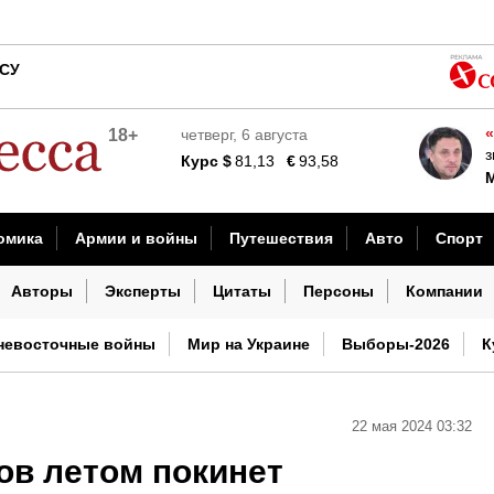
кого
ВСУ
офисе работников нужно распускать
«
18+
четверг, 6 августа
 по поводу нехватки ракет
з
Курс
$
81,13
€
93,58
вернулось свыше полутысячи бойцов
омика
Армии и войны
Путешествия
Авто
Спорт
 на еду и жилье
шествия
Наука и технологии
Культура
Погода
И
Авторы
Эксперты
Цитаты
Персоны
Компании
невосточные войны
Мир на Украине
Выборы-2026
К
22 мая 2024 03:32
ов летом покинет