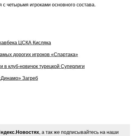
я с четырьмя игроками основного состава.
хавбека ЦСКА Кисляка
самых дорогих игроков «Спартака»
и в клуб-новичок турецкой Суперлиги
«Динамо» Загреб
ндекс.Новостях
, а так же подписывайтесь на наши