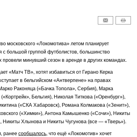
во московского «Локомотива» летом планирует
я с большой группой футболистов, большинство
х провели минувший сезон в аренде в других командах.
ает «Матч ТВ», хотят избавиться от Гирано Керка
ыступает в бельгийском «Антверпене» на правах
Марко Раконяца («Бачка Топола», Сербия), Марка
(«Кортрейк», Бельгия), Николая Титкова («Оренбург»),
китина («СКА Хабаровск), Романа Колмакова («Зенит»),
овского («Химки»), Антона Камышенко («Сочи»), Никиты
 Никиты Хлынова и Никиты Чугунова (все — «Тверь»).
, ранее
сообщалось
, что ещё «Локомотив» хочет