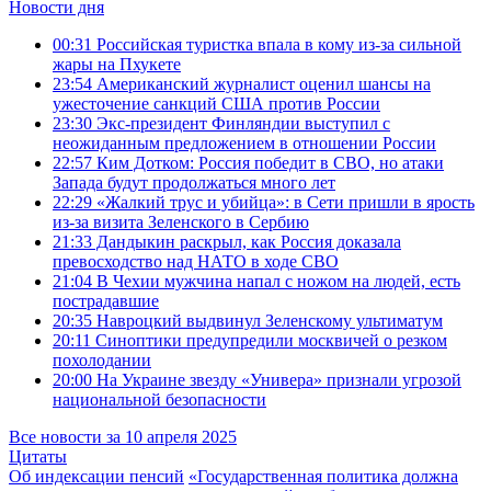
Новости дня
00:31
Российская туристка впала в кому из-за сильной
жары на Пхукете
23:54
Американский журналист оценил шансы на
ужесточение санкций США против России
23:30
Экс-президент Финляндии выступил с
неожиданным предложением в отношении России
22:57
Ким Дотком: Россия победит в СВО, но атаки
Запада будут продолжаться много лет
22:29
«Жалкий трус и убийца»: в Сети пришли в ярость
из-за визита Зеленского в Сербию
21:33
Дандыкин раскрыл, как Россия доказала
превосходство над НАТО в ходе СВО
21:04
В Чехии мужчина напал с ножом на людей, есть
пострадавшие
20:35
Навроцкий выдвинул Зеленскому ультиматум
20:11
Синоптики предупредили москвичей о резком
похолодании
20:00
На Украине звезду «Универа» признали угрозой
национальной безопасности
Все новости за 10 апреля 2025
Цитаты
Об индексации пенсий
«Государственная политика должна