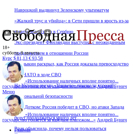
Навроцкий выдвинул Зеленскому ультиматум
«Жалкий трус и убийца»: в Сети пришли в ярость из-за
визита Зеленского в Сербию
Экс-президент Финляндии выступил с неожиданным
18+
суббота, 8 августа
предложением в отношении России
Курс
$
81,13
€
93,58
Дандыкин раскрыл, как Россия доказала превосходство
над НАТО в ходе СВО
«
Использование наличных вполне понятно...
На Украине звезду «Универа» признали угрозой
государство гоняется за каждым платежом...
»
Андрей Бунич
Меню
национальной безопасности
Ким Дотком: Россия победит в СВО, но атаки Запада
«
Использование наличных вполне понятно...
будут продолжаться много лет
государство гоняется за каждым платежом...
»
Андрей Бунич
Врач объяснила, почему нельзя пользоваться
Главная