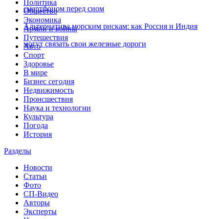
Политика
смартфоном перед сном
Общество
Экономика
Альтернатива морским рискам: как Россия и Индия
Армии и войны
Путешествия
могут связать свои железные дороги
Авто
Спорт
Здоровье
В мире
Бизнес сегодня
Недвижимость
Происшествия
Наука и технологии
Культура
Погода
История
Разделы
Новости
Статьи
Фото
СП-Видео
Авторы
Эксперты