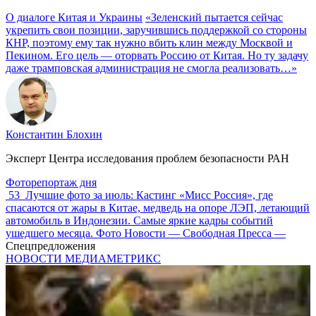
О диалоге Китая и Украины
«Зеленский пытается сейчас
укрепить свои позиции, заручившись поддержкой со стороны
КНР, поэтому ему так нужно вбить клин между Москвой и
Пекином. Его цель — оторвать Россию от Китая. Но ту задачу
даже трамповская администрация не смогла реализовать…»
Константин Блохин
Эксперт Центра исследования проблем безопасности РАН
Фоторепортаж дня
53
Лучшие фото за июль: Кастинг «Мисс Россия», где
спасаются от жары в Китае, медведь на опоре ЛЭП, летающий
автомобиль в Индонезии. Самые яркие кадры событий
ушедшего месяца. Фото Новости — Свободная Пресса —
Спецпредложения
НОВОСТИ МЕДИАМЕТРИКС