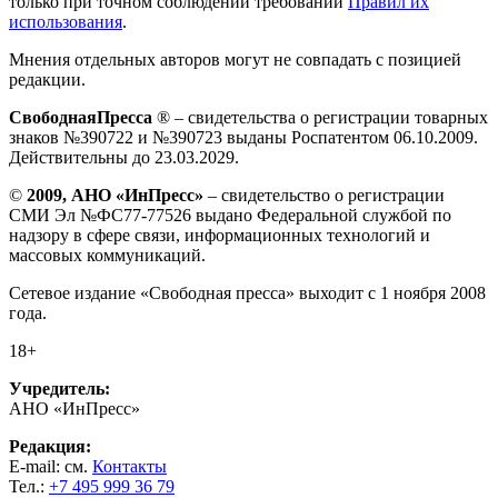
только при точном соблюдении требований
Правил их
использования
.
Мнения отдельных авторов могут не совпадать с позицией
редакции.
СвободнаяПресса
® – свидетельства о регистрации товарных
знаков №390722 и №390723 выданы Роспатентом 06.10.2009.
Действительны до 23.03.2029.
©
2009, АНО «ИнПресс»
– свидетельство о регистрации
СМИ Эл №ФС77-77526 выдано Федеральной службой по
надзору в сфере связи, информационных технологий и
массовых коммуникаций.
Сетевое издание «Свободная пресса» выходит с 1 ноября 2008
года.
18+
Учредитель:
АНО «ИнПресс»
Редакция:
E-mail: см.
Контакты
Тел.:
+7 495 999 36 79