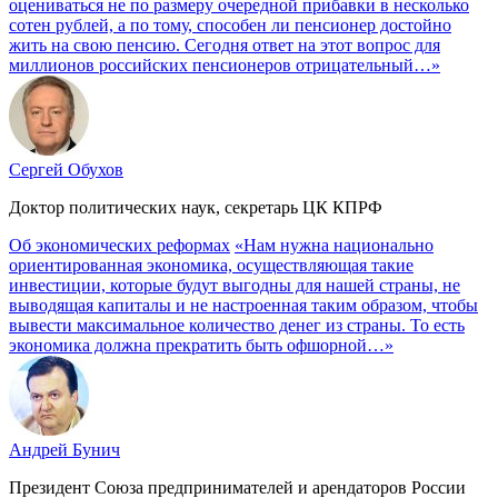
оцениваться не по размеру очередной прибавки в несколько
сотен рублей, а по тому, способен ли пенсионер достойно
жить на свою пенсию. Сегодня ответ на этот вопрос для
миллионов российских пенсионеров отрицательный…»
Сергей Обухов
Доктор политических наук, секретарь ЦК КПРФ
Об экономических реформах
«Нам нужна национально
ориентированная экономика, осуществляющая такие
инвестиции, которые будут выгодны для нашей страны, не
выводящая капиталы и не настроенная таким образом, чтобы
вывести максимальное количество денег из страны. То есть
экономика должна прекратить быть офшорной…»
Андрей Бунич
Президент Союза предпринимателей и арендаторов России