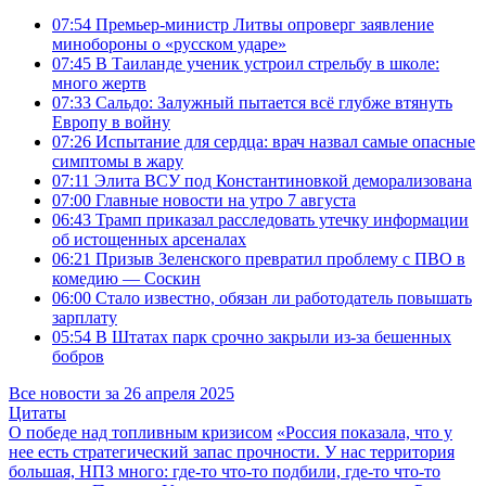
07:54
Премьер-министр Литвы опроверг заявление
минобороны о «русском ударе»
07:45
В Таиланде ученик устроил стрельбу в школе:
много жертв
07:33
Сальдо: Залужный пытается всё глубже втянуть
Европу в войну
07:26
Испытание для сердца: врач назвал самые опасные
симптомы в жару
07:11
Элита ВСУ под Константиновкой деморализована
07:00
Главные новости на утро 7 августа
06:43
Трамп приказал расследовать утечку информации
об истощенных арсеналах
06:21
Призыв Зеленского превратил проблему с ПВО в
комедию — Соскин
06:00
Стало известно, обязан ли работодатель повышать
зарплату
05:54
В Штатах парк срочно закрыли из-за бешенных
бобров
Все новости за 26 апреля 2025
Цитаты
О победе над топливным кризисом
«Россия показала, что у
нее есть стратегический запас прочности. У нас территория
большая, НПЗ много: где-то что-то подбили, где-то что-то