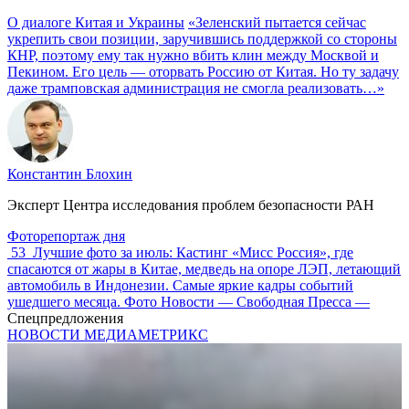
О диалоге Китая и Украины
«Зеленский пытается сейчас
укрепить свои позиции, заручившись поддержкой со стороны
КНР, поэтому ему так нужно вбить клин между Москвой и
Пекином. Его цель — оторвать Россию от Китая. Но ту задачу
даже трамповская администрация не смогла реализовать…»
Константин Блохин
Эксперт Центра исследования проблем безопасности РАН
Фоторепортаж дня
53
Лучшие фото за июль: Кастинг «Мисс Россия», где
спасаются от жары в Китае, медведь на опоре ЛЭП, летающий
автомобиль в Индонезии. Самые яркие кадры событий
ушедшего месяца. Фото Новости — Свободная Пресса —
Спецпредложения
НОВОСТИ МЕДИАМЕТРИКС