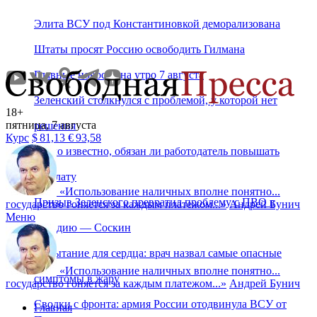
Элита ВСУ под Константиновкой деморализована
Штаты просят Россию освободить Гилмана
Главные новости на утро 7 августа
Зеленский столкнулся с проблемой, у которой нет
18+
пятница, 7 августа
решения
Курс
$
81,13
€
93,58
Стало известно, обязан ли работодатель повышать
зарплату
«
Использование наличных вполне понятно...
Призыв Зеленского превратил проблему с ПВО в
государство гоняется за каждым платежом...
»
Андрей Бунич
Меню
комедию — Соскин
Испытание для сердца: врач назвал самые опасные
«
Использование наличных вполне понятно...
симптомы в жару
государство гоняется за каждым платежом...
»
Андрей Бунич
Сводки с фронта: армия России отодвинула ВСУ от
Главная