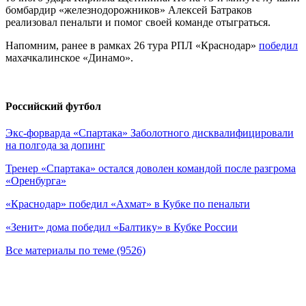
бомбардир «железнодорожников» Алексей Батраков
реализовал пенальти и помог своей команде отыграться.
Напомним, ранее в рамках 26 тура РПЛ «Краснодар»
победил
махачкалинское «Динамо».
Российский футбол
Экс-форварда «Спартака» Заболотного дисквалифицировали
на полгода за допинг
Тренер «Спартака» остался доволен командой после разгрома
«Оренбурга»
«Краснодар» победил «Ахмат» в Кубке по пенальти
«Зенит» дома победил «Балтику» в Кубке России
Все материалы по теме (9526)