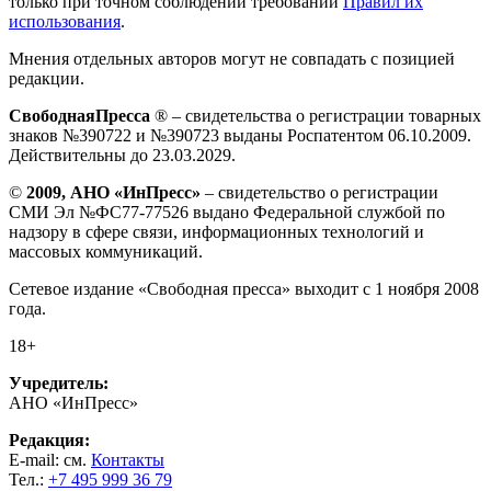
только при точном соблюдении требований
Правил их
использования
.
Мнения отдельных авторов могут не совпадать с позицией
редакции.
СвободнаяПресса
® – свидетельства о регистрации товарных
знаков №390722 и №390723 выданы Роспатентом 06.10.2009.
Действительны до 23.03.2029.
©
2009, АНО «ИнПресс»
– свидетельство о регистрации
СМИ Эл №ФС77-77526 выдано Федеральной службой по
надзору в сфере связи, информационных технологий и
массовых коммуникаций.
Сетевое издание «Свободная пресса» выходит с 1 ноября 2008
года.
18+
Учредитель:
АНО «ИнПресс»
Редакция:
E-mail: см.
Контакты
Тел.:
+7 495 999 36 79