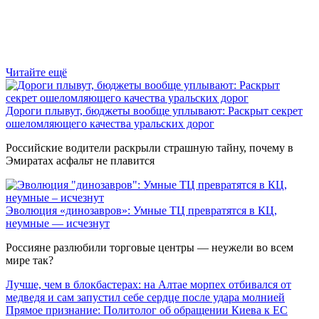
Читайте ещё
Дороги плывут, бюджеты вообще уплывают: Раскрыт секрет
ошеломляющего качества уральских дорог
Российские водители раскрыли страшную тайну, почему в
Эмиратах асфальт не плавится
Эволюция «динозавров»: Умные ТЦ превратятся в КЦ,
неумные — исчезнут
Россияне разлюбили торговые центры — неужели во всем
мире так?
Лучше, чем в блокбастерах: на Алтае морпех отбивался от
медведя и сам запустил себе сердце после удара молнией
Прямое признание: Политолог об обращении Киева к ЕС