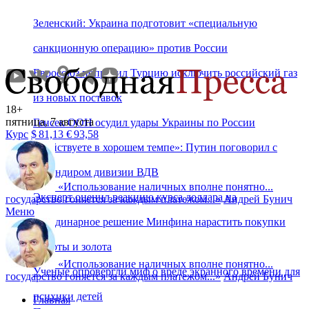
Зеленский: Украина подготовит «специальную
санкционную операцию» против России
Евросоюз попросил Турцию исключить российский газ
из новых поставок
18+
пятница, 7 августа
Генсек ООН осудил удары Украины по России
Курс
$
81,13
€
93,58
«Действуете в хорошем темпе»: Путин поговорил с
командиром дивизии ВДВ
«
Использование наличных вполне понятно...
Эксперт оценил реакцию курса доллара на
государство гоняется за каждым платежом...
»
Андрей Бунич
Меню
неординарное решение Минфина нарастить покупки
валюты и золота
«
Использование наличных вполне понятно...
Ученые опровергли миф о вреде экранного времени для
государство гоняется за каждым платежом...
»
Андрей Бунич
психики детей
Главная