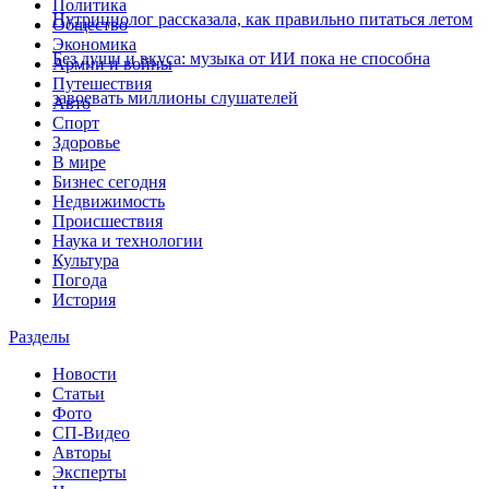
Политика
Нутрициолог рассказала, как правильно питаться летом
Общество
Экономика
Без души и вкуса: музыка от ИИ пока не способна
Армии и войны
Путешествия
завоевать миллионы слушателей
Авто
Спорт
Здоровье
В мире
Бизнес сегодня
Недвижимость
Происшествия
Наука и технологии
Культура
Погода
История
Разделы
Новости
Статьи
Фото
СП-Видео
Авторы
Эксперты