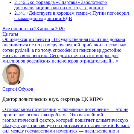
21:46
Экс-форварда «Спартака» Заболотного
дисквалифицировали на полгода за допинг
21:41
«Действуете в хорошем темпе»: Путин поговорил
с командиром дивизии ВДВ
Все новости за 28 апреля 2020
Цитаты
Об индексации пенсий
«Государственная политика должна
оцениваться не по размеру очередной прибавки в несколько
сотен рублей, а по тому, способен ли пенсионер достойно
жить на свою пенсию. Сегодня ответ на этот вопрос для
миллионов российских пенсионеров отрицательный…»
Сергей Обухов
Доктор политических наук, секретарь ЦК КПРФ
О глобальном потеплении
«Глобальное потепление — это не
просто экологическая проблема. Это важнейший
геополитический фактор, который пошатнет климатическую
«базу», существовавшую на протяжении тысячелетий. Баланс
сил между государствами изменится — насильственно и