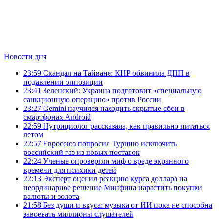
Новости дня
23:59
Скандал на Тайване: КНР обвинила ДПП в
подавлении оппозиции
23:41
Зеленский: Украина подготовит «специальную
санкционную операцию» против России
23:27
Gemini научился находить скрытые сбои в
смартфонах Android
22:59
Нутрициолог рассказала, как правильно питаться
летом
22:57
Евросоюз попросил Турцию исключить
российский газ из новых поставок
22:24
Ученые опровергли миф о вреде экранного
времени для психики детей
22:13
Эксперт оценил реакцию курса доллара на
неординарное решение Минфина нарастить покупки
валюты и золота
21:58
Без души и вкуса: музыка от ИИ пока не способна
завоевать миллионы слушателей