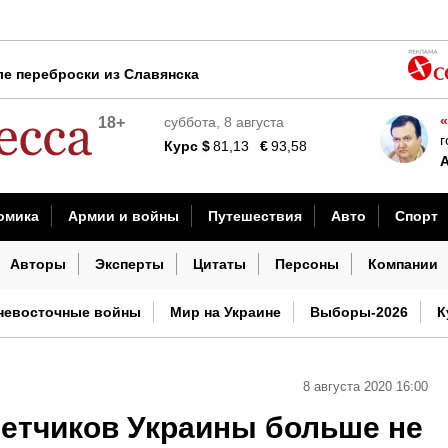
ле переброски из Славянска
зрывную» диарею
«
18+
суббота, 8 августа
льском НПЗ
г
Курс
$
81,13
€
93,58
м ударам ВС России
дность продукта в магазине за 30 секунд
омика
Армии и войны
Путешествия
Авто
Спорт
шествия
Наука и технологии
Культура
Погода
И
Авторы
Эксперты
Цитаты
Персоны
Компании
на Россию
невосточные войны
Мир на Украине
Выборы-2026
К
8 августа 2020 16:00
летчиков Украины больше не