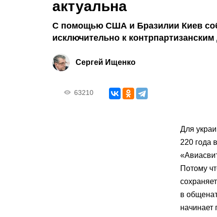
актуальна
С помощью США и Бразилии Киев со
исключительно к контрпартизанским
Сергей Ищенко
63210
Для украи
220 года 
«Авиасвит
Потому чт
сохраняет
в общенат
начинает 