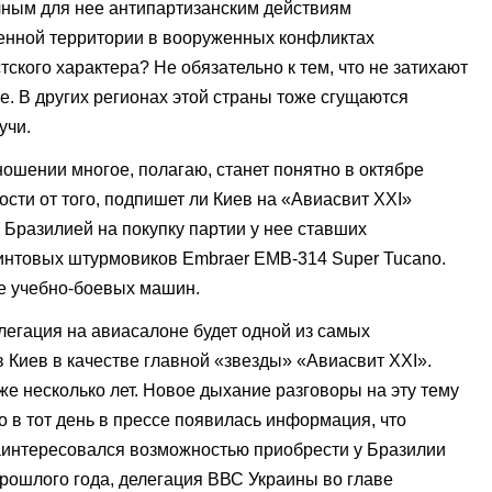
ным для нее антипартизанским действиям
енной территории в вооруженных конфликтах
тского характера? Не обязательно к тем, что не затихают
е. В других регионах этой страны тоже сгущаются
учи.
ношении многое, полагаю, станет понятно в октябре
ости от того, подпишет ли Киев на «Авиасвит ХХІ»
с Бразилией на покупку партии у нее ставших
интовых штурмовиков Embraer EMB-314 Super Tucano.
ве учебно-боевых машин.
легация на авиасалоне будет одной из самых
в Киев в качестве главной «звезды» «Авиасвит ХХІ».
е несколько лет. Новое дыхание разговоры на эту тему
о в тот день в прессе появилась информация, что
аинтересовался возможностью приобрести у Бразилии
прошлого года, делегация ВВС Украины во главе