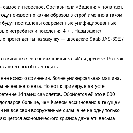
 — самое интересное. Составители «Видения» полагают,
 году неизвестно каким образом в строй именно в таком
е будут поставлены современные унифицированные
вые истребители поколения 4 ++. Называются
ые претенденты на закупку — шведские Saab JAS-39E /
сложившихся условиях приписка: «Или другие». Вот как
Tucanо и способны угодить.
16, вне всякого сомнения, более универсальная машина.
 нынешнего века. Но вот, к примеру, в августе
тение 14 таких самолетов. Обойдется ей это в 800
долларов больше, чем Киевом ассигновано в текущем
и на все свои вооруженные силы, а не на одну только
ряющегося экономического кризиса даже эти весьма