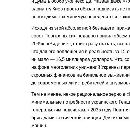
и думать особо уже некогда. Назван даже «
варианту Киев просто обязан подписать не п
необходимо как минимум определиться: какие
Исходя из этой абсолютной безнадеги, приж
совет Повітряніх сил недавно принял объе
2035». «Видение», стоит сразу сказать, выш
что для его воплощения в реальность за 15 л
ни мало — 16,5 миллиарда долларов. Что, со
на фоне многолетних унижений Украины пе
скромных финансов на банальное выживание 
до современных ли истребителей и штурмови
Тем не менее, некое рациональное зерно в 
минимальные потребности украинского Геншта
генеральским подсчетам, к 2035 году Повітр
бригадами тактической авиации. Для их ком
машин.