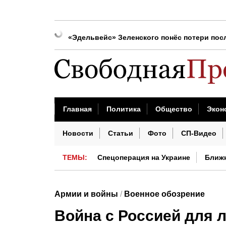
Киев устроил налет на Москву
«Эдельвейс» Зеленского понёс потери пос
Названы продукты, которые вызывают «в
Киев атакует: произошло возгорание на И
Киев и Одесса подверглись массированны
Россиянам рассказали, как определить него
Главная
Политика
Общество
Экон
В Киеве полыхает мощный пожар
Бизнес сегодня
Недвижимость
Проис
Новости
Статьи
Фото
СП-Видео
Сотни дронов ВСУ устроили ночной налёт 
ТЕМЫ:
Спецоперация на Украине
Ближ
Китай сегодня
Армии и войны
/
Военное обозрение
Война с Россией для 