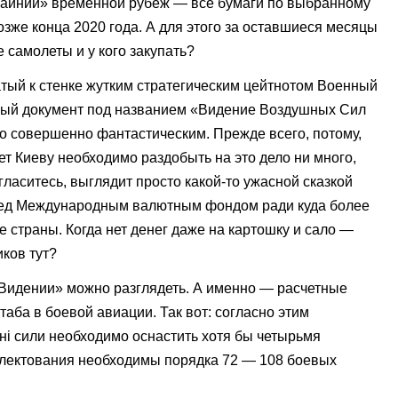
крайний» временной рубеж — все бумаги по выбранному
озже конца 2020 года. А для этого за оставшиеся месяцы
 самолеты и у кого закупать?
атый к стенке жутким стратегическим цейтнотом Военный
мный документ под названием «Видение Воздушных Сил
ло совершенно фантастическим. Прежде всего, потому,
ет Киеву необходимо раздобыть на это дело ни много,
гласитесь, выглядит просто какой-то ужасной сказкой
ред Международным валютным фондом ради куда более
страны. Когда нет денег даже на картошку и сало —
ков тут?
«Видении» можно разглядеть. А именно — расчетные
ба в боевой авиации. Так вот: согласно этим
яні сили необходимо оснастить хотя бы четырьмя
плектования необходимы порядка 72 — 108 боевых