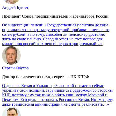
Андрей Бунич
Президент Союза предпринимателей и арендаторов России
Об индексации пенсий
«Государственная политика должна
оцениваться не по размеру очередной прибавки в несколько
сотен рублей, а по тому, способен ли пенсионер достойно
жить на свою пенсию. Сегодня ответ на этот вопрос для
миллионов российских пенсионеров отрицательный…»
Сергей Обухов
Доктор политических наук, секретарь ЦК КПРФ
О диалоге Китая и Украины
«Зеленский пытается сейчас
укрепить свои позиции, заручившись поддержкой со стороны
КНР, поэтому ему так нужно вбить клин между Москвой и
Пекином. Его цель — оторвать Россию от Китая. Но ту задачу
даже трамповская администрация не смогла реализовать…»