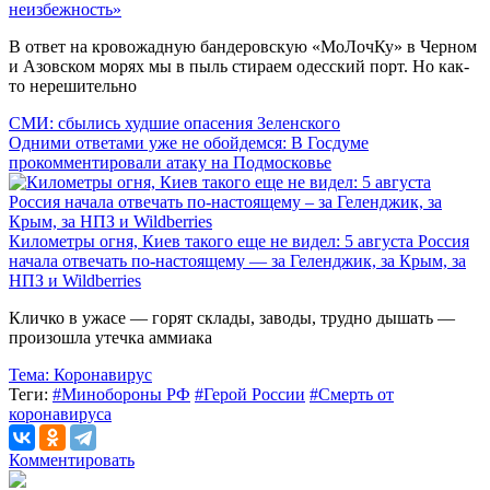
неизбежность»
В ответ на кровожадную бандеровскую «МоЛочКу» в Черном
и Азовском морях мы в пыль стираем одесский порт. Но как-
то нерешительно
СМИ: сбылись худшие опасения Зеленского
Одними ответами уже не обойдемся: В Госдуме
прокомментировали атаку на Подмосковье
Километры огня, Киев такого еще не видел: 5 августа Россия
начала отвечать по-настоящему — за Геленджик, за Крым, за
НПЗ и Wildberries
Кличко в ужасе — горят склады, заводы, трудно дышать —
произошла утечка аммиака
Тема:
Коронавирус
Теги:
#Минобороны РФ
#Герой России
#Смерть от
коронавируса
Комментировать