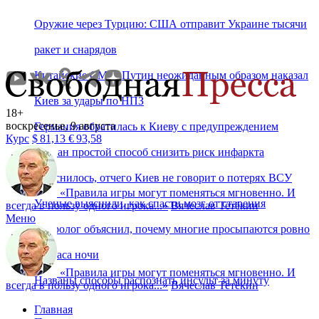
Оружие через Турцию: США отправит Украине тысячи
ракет и снарядов
Китайские СМИ: Путин неожиданным образом наказал
Киев за удары по НПЗ
18+
воскресенье, 9 августа
Германия обратилась к Киеву с предупреждением
Курс
$
81,13
€
93,58
Назван простой способ снизить риск инфаркта
Выяснилось, отчего Киев не говорит о потерях ВСУ
«
Правила игры могут поменяться мгновенно. И
Ученые выяснили, как спасти мозг от старения
всегда в пользу одного игрока...
»
Вячеслав Тетёкин
Меню
Невролог объяснил, почему многие просыпаются ровно
в 3 часа ночи
«
Правила игры могут поменяться мгновенно. И
Названы способы распознать инсульт за минуту
всегда в пользу одного игрока...
»
Вячеслав Тетёкин
Главная