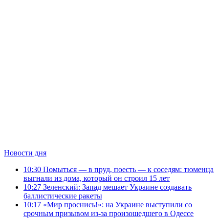
Новости дня
10:30
Помыться — в пруд, поесть — к соседям: тюменца
выгнали из дома, который он строил 15 лет
10:27
Зеленский: Запад мешает Украине создавать
баллистические ракеты
10:17
«Мир проснись!»: на Украине выступили со
срочным призывом из-за произошедшего в Одессе