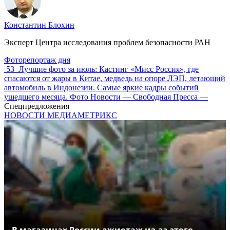
Константин Блохин
Эксперт Центра исследования проблем безопасности РАН
Фоторепортаж дня
53
Лучшие фото за июль: Кастинг «Мисс Россия», где
спасаются от жары в Китае, медведь на опоре ЛЭП, летающий
автомобиль в Индонезии. Самые яркие кадры событий
ушедшего месяца. Фото Новости — Свободная Пресса —
Спецпредложения
НОВОСТИ МЕДИАМЕТРИКС