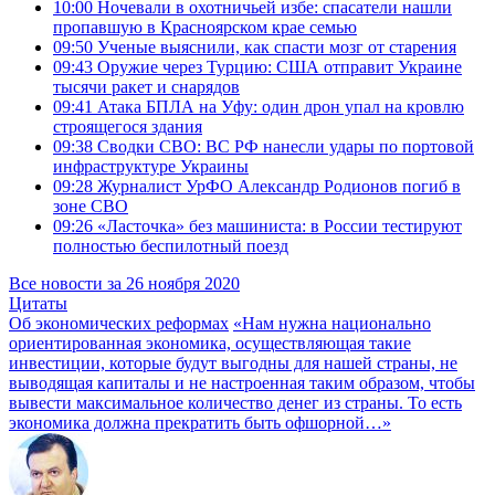
10:00
Ночевали в охотничьей избе: спасатели нашли
пропавшую в Красноярском крае семью
09:50
Ученые выяснили, как спасти мозг от старения
09:43
Оружие через Турцию: США отправит Украине
тысячи ракет и снарядов
09:41
Атака БПЛА на Уфу: один дрон упал на кровлю
строящегося здания
09:38
Сводки СВО: ВС РФ нанесли удары по портовой
инфраструктуре Украины
09:28
Журналист УрФО Александр Родионов погиб в
зоне СВО
09:26
«Ласточка» без машиниста: в России тестируют
полностью беспилотный поезд
Все новости за 26 ноября 2020
Цитаты
Об экономических реформах
«Нам нужна национально
ориентированная экономика, осуществляющая такие
инвестиции, которые будут выгодны для нашей страны, не
выводящая капиталы и не настроенная таким образом, чтобы
вывести максимальное количество денег из страны. То есть
экономика должна прекратить быть офшорной…»