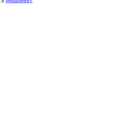
m
и
MediaMetrics
.