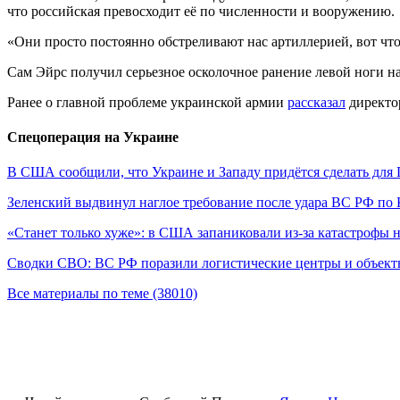
что российская превосходит её по численности и вооружению.
«Они просто постоянно обстреливают нас артиллерией, вот что 
Сам Эйрс получил серьезное осколочное ранение левой ноги на
Ранее о главной проблеме украинской армии
рассказал
директо
Спецоперация на Украине
В США сообщили, что Украине и Западу придётся сделать для
Зеленский выдвинул наглое требование после удара ВС РФ по
«Станет только хуже»: в США запаниковали из-за катастрофы 
Сводки СВО: ВС РФ поразили логистические центры и объек
Все материалы по теме (38010)