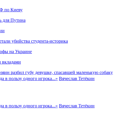
РФ по Киеву
ь для Путина
сии
етали убийства студента‑историка
рофы на Украине
и вкладами
хозяин разбил губу девушке, спасавшей маленькую собаку
а в пользу одного игрока...
»
Вячеслав Тетёкин
а в пользу одного игрока...
»
Вячеслав Тетёкин