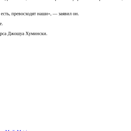
 есть, превосходят наши», — заявил он.
е.
ерса Джошуа Хумински.