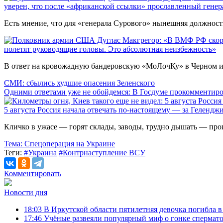
уверен, что после «африканской ссылки» прославленный генера
Есть мнение, что для «генерала Сурового» нынешняя должност
полетят руководящие головы. Это абсолютная неизбежность»
В ответ на кровожадную бандеровскую «МоЛочКу» в Черном и 
СМИ: сбылись худшие опасения Зеленского
Одними ответами уже не обойдемся: В Госдуме прокомментиро
5 августа Россия начала отвечать по-настоящему — за Геленджик
Кличко в ужасе — горят склады, заводы, трудно дышать — про
Тема:
Спецоперация на Украине
Теги:
#Украина
#Контрнаступление ВСУ
Комментировать
Новости дня
18:03
В Иркутской области пятилетняя девочка погибла в
17:46
Учёные развеяли популярный миф о гонке спермат