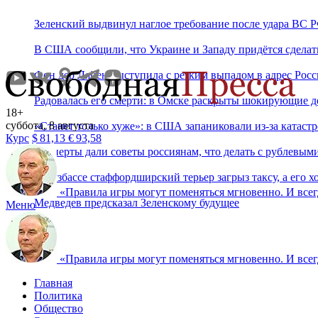
Зеленский выдвинул наглое требование после удара ВС 
В США сообщили, что Украине и Западу придётся сделат
Фон дер Ляйен выступила с резким выпадом в адрес Рос
Радовалась его смерти: в Омске раскрыты шокирующие д
18+
суббота, 8 августа
«Станет только хуже»: в США запаниковали из-за катаст
Курс
$
81,13
€
93,58
Эксперты дали советы россиянам, что делать с рублевым
В Кузбассе стаффордширский терьер загрыз таксу, а его 
«
Правила игры могут поменяться мгновенно. И всегд
Медведев предсказал Зеленскому будущее
Меню
«
Правила игры могут поменяться мгновенно. И всегд
Главная
Политика
Общество