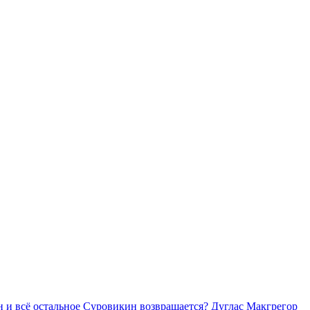
Суровикин возвращается? Дуглас Макгрегор