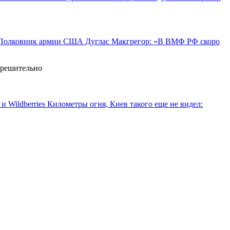
Полковник армии США Дуглас Макгрегор: «В ВМФ РФ скоро
ерешительно
Километры огня, Киев такого еще не видел: