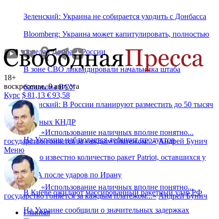
Зеленский: Украина не собирается уходить с Донбасса
Bloomberg: Украина может капитулировать, полностью
передав Донбасс России
В зоне СВО ликвидировали начальника штаба
18+
воскресенье, 9 августа
батальона ВСУ
Курс
$
81,13
€
93,58
Зеленский: В России планируют разместить до 50 тысяч
военных КНДР
«
Использование наличных вполне понятно...
На Украине наблюдается дефицит продуктов
государство гоняется за каждым платежом...
»
Андрей Бунич
Меню
Стало известно количество ракет Patriot, оставшихся у
США после ударов по Ирану
«
Использование наличных вполне понятно...
В Киеве ожидают массированный ракетный удар РФ
государство гоняется за каждым платежом...
»
Андрей Бунич
На Украине сообщили о значительных задержках
Главная