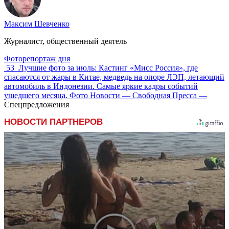
Максим Шевченко
Журналист, общественный деятель
Фоторепортаж дня
53
Лучшие фото за июль: Кастинг «Мисс Россия», где
спасаются от жары в Китае, медведь на опоре ЛЭП, летающий
автомобиль в Индонезии. Самые яркие кадры событий
ушедшего месяца. Фото Новости — Свободная Пресса —
Спецпредложения
НОВОСТИ ПАРТНЕРОВ