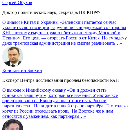
Сергей Обухов
Доктор политических наук, секретарь ЦК КПРФ
О диалоге Китая и Украины
«Зеленский пытается сейчас
укрепить свои позиции, заручившись поддержкой со стороны
КНР, поэтому ему так нужно вбить клин между Москвой и
Пекином. Его цель — оторвать Россию от Китая. Но ту задачу
даже трамповская администрация не смогла реализовать…»
Константин Блохин
Эксперт Центра исследования проблем безопасности РАН
О выходе к Индийскому океану
«Он и должен стать
основным маршрутом, который всё изменит. У нас же всё
ориентировано на Европу, а она относится к России
паразитически. Не видит в нашей стране партнёра. Там только
хотят из России отсасывать кровь. На Востоке же к нам
относятся с уважением, как партнёрам…»