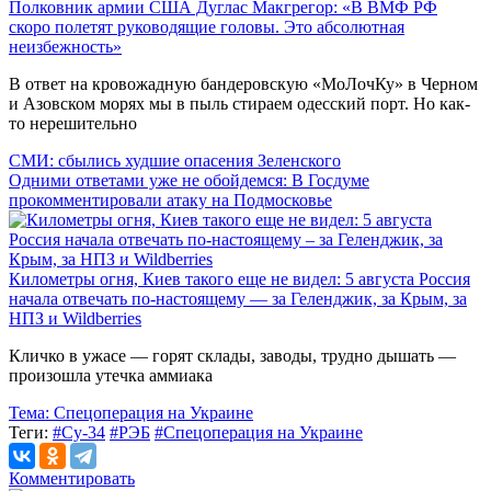
Полковник армии США Дуглас Макгрегор: «В ВМФ РФ
скоро полетят руководящие головы. Это абсолютная
неизбежность»
В ответ на кровожадную бандеровскую «МоЛочКу» в Черном
и Азовском морях мы в пыль стираем одесский порт. Но как-
то нерешительно
СМИ: сбылись худшие опасения Зеленского
Одними ответами уже не обойдемся: В Госдуме
прокомментировали атаку на Подмосковье
Километры огня, Киев такого еще не видел: 5 августа Россия
начала отвечать по-настоящему — за Геленджик, за Крым, за
НПЗ и Wildberries
Кличко в ужасе — горят склады, заводы, трудно дышать —
произошла утечка аммиака
Тема:
Спецоперация на Украине
Теги:
#Су-34
#РЭБ
#Спецоперация на Украине
Комментировать