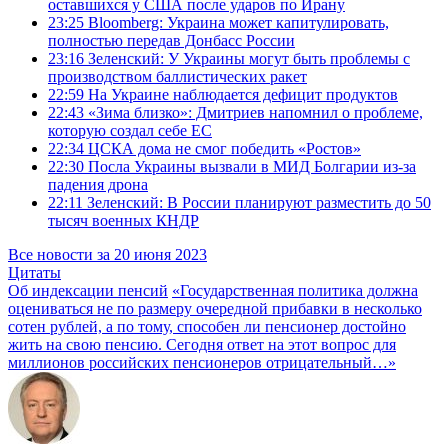
оставшихся у США после ударов по Ирану
23:25
Bloomberg: Украина может капитулировать,
полностью передав Донбасс России
23:16
Зеленский: У Украины могут быть проблемы с
производством баллистических ракет
22:59
На Украине наблюдается дефицит продуктов
22:43
«Зима близко»: Дмитриев напомнил о проблеме,
которую создал себе ЕС
22:34
ЦСКА дома не смог победить «Ростов»
22:30
Посла Украины вызвали в МИД Болгарии из-за
падения дрона
22:11
Зеленский: В России планируют разместить до 50
тысяч военных КНДР
Все новости за 20 июня 2023
Цитаты
Об индексации пенсий
«Государственная политика должна
оцениваться не по размеру очередной прибавки в несколько
сотен рублей, а по тому, способен ли пенсионер достойно
жить на свою пенсию. Сегодня ответ на этот вопрос для
миллионов российских пенсионеров отрицательный…»