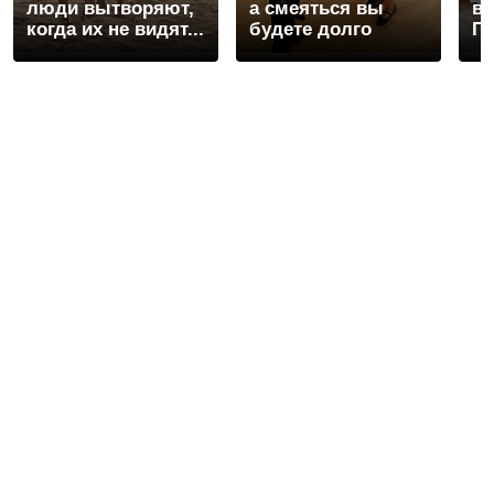
люди вытворяют,
а смеяться вы
ва
когда их не видят...
будете долго
Пе
ра