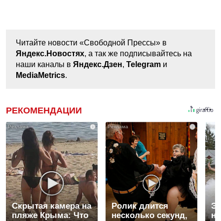
Читайте новости «Свободной Прессы» в
Яндекс.Новостях
, а так же подписывайтесь на
наши каналы в
Яндекс.Дзен
,
Telegram
и
MediaMetrics
.
РЕКОМЕНДАЦИИ
i
i
Скрытая камера на
Ролик длится
Эт
пляже Крыма: Что
несколько секунд,
не