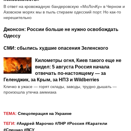
В ответ на кровожадную бандеровскую «МоЛочКу» в Черном и
Азовском морях мы в пыль стираем одесский порт. Но как-то
нерешительно
Джонсон: России больше не нужно освобождать
Одессу
СМИ: сбылись худшие опасения Зеленского
Километры огня, Киев такого еще не
видел: 5 августа Россия начала
отвечать по-настоящему — за
Геленджик, за Крым, за НПЗ и Wildberries
Кличко в ужасе — горят склады, заводы, трудно дышать —
произошла утечка аммиака
ТЕМА:
Спецоперация на Украине
ТЕГИ:
#Андрей Марочко
#ЛНР
#Россия
#Каратели
#Спецназ
#ВСУ