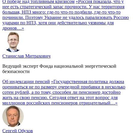
О победе над топливным кризисом
«Россия показала, что у
нее есть стратегический запас прочности. У нас территория
большая, НПЗ много: где-то что-то подбили, где-то что-то
починили. Поэтому Украине не удалось парализовать Россию
ударами по НПЗ, хотя они действительно уязвимы для
дронов…»
Станислав Митрахович
Ведущий эксперт Фонда национальной энергетической
безопасности
Об индексации пенсий
«Государственная политика должна
оцениваться не по размеру очередной прибавки в несколько
сотен рублей, а по тому, способен ли пенсионер достойно
жить на свою пенсию. Сегодня ответ на этот вопрос для
миллионов российских пенсионеров отрицательный…»
Сергей Обухов