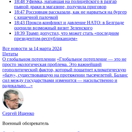
18:48
Уфимка, напавшая на полицейского в разгар
пьяной драки в магазине, получила приговор
18:47
Россиянам рассказали, как не нарваться на бургер
с кишечной палочкой
18:43
Прокси-конфликт и давление НАТО: в Белграде
оценили возможный визит Зеленского
18:39
Трамп допустил, что может стать «последним
президентом-республиканцем»
Все новости за 14 марта 2024
Цитаты
О глобальном потеплении
«Глобальное потепление — это не
просто экологическая проблема. Это важнейший
геополитический фактор, который пошатнет климатическую
«базу», существовавшую на протяжении тысячелетий. Баланс
сил между государствами изменится — насильственно и
радикально…»
Сергей Ищенко
Военный обозреватель