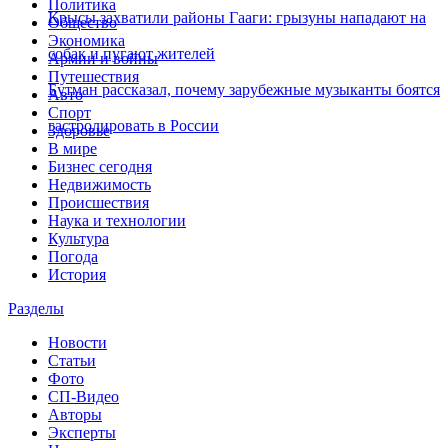
Политика
Крысы захватили районы Гааги: грызуны нападают на
Общество
Экономика
собак и пугают жителей
Армии и войны
Путешествия
Бутман рассказал, почему зарубежные музыканты боятся
Авто
Спорт
гастролировать в России
Здоровье
В мире
Бизнес сегодня
Недвижимость
Происшествия
Наука и технологии
Культура
Погода
История
Разделы
Новости
Статьи
Фото
СП-Видео
Авторы
Эксперты