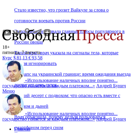
Стало известно, что грозит Вайкуле за слова о
готовности воевать против России
Эндокринолог назвала главные плюсы популярного в
России овоща
18+
пятница, 7 августа
Тихий враг: врач указала на сигналы тела, которые
Курс
$
81,13
€
93,58
нельзя игнорировать
Коллапс на украинской границе: время ожидания выезда
«
Использование наличных вполне понятно...
достигает семь суток
государство гоняется за каждым платежом...
»
Андрей Бунич
Меню
Летний десерт с подвохом: что опасно есть вместе с
арбузом и дыней
«
Использование наличных вполне понятно...
Врач объяснила, почему нельзя пользоваться
государство гоняется за каждым платежом...
»
Андрей Бунич
смартфоном перед сном
Главная