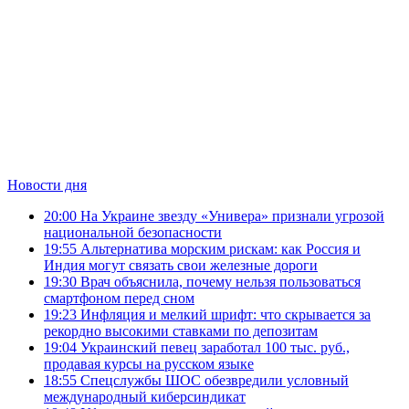
Новости дня
20:00
На Украине звезду «Универа» признали угрозой
национальной безопасности
19:55
Альтернатива морским рискам: как Россия и
Индия могут связать свои железные дороги
19:30
Врач объяснила, почему нельзя пользоваться
смартфоном перед сном
19:23
Инфляция и мелкий шрифт: что скрывается за
рекордно высокими ставками по депозитам
19:04
Украинский певец заработал 100 тыс. руб.,
продавая курсы на русском языке
18:55
Спецслужбы ШОС обезвредили условный
международный киберсиндикат