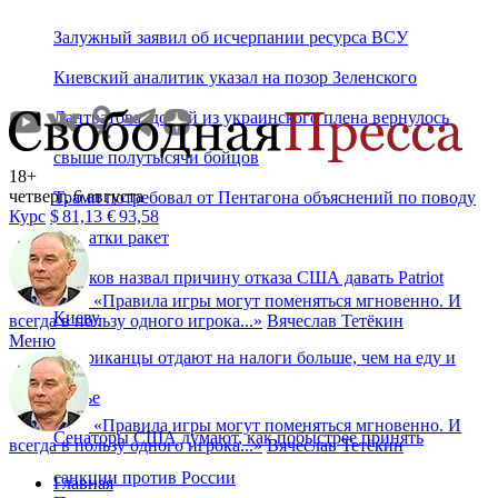
Залужный заявил об исчерпании ресурса ВСУ
Киевский аналитик указал на позор Зеленского
Лантратова: домой из украинского плена вернулось
свыше полутысячи бойцов
18+
четверг, 6 августа
Трамп потребовал от Пентагона объяснений по поводу
Курс
$
81,13
€
93,58
нехватки ракет
Пушков назвал причину отказа США давать Patriot
«
Правила игры могут поменяться мгновенно. И
Киеву
всегда в пользу одного игрока...
»
Вячеслав Тетёкин
Меню
Американцы отдают на налоги больше, чем на еду и
жилье
«
Правила игры могут поменяться мгновенно. И
Сенаторы США думают, как побыстрее принять
всегда в пользу одного игрока...
»
Вячеслав Тетёкин
санкции против России
Главная