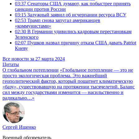
03:37
Сенаторы США думают, как побыстрее принять
санкции против России
03:15
Залужный заявил об исчерпании ресурса ВСУ
02:53
Трамп снова запугал американцев
«коммунистами»
02:30
В Германии удивились кадровым перестановкам
Зеленского
02:07
Пушков назвал причину отказа США давать Patriot
Киеву
Все новости за 27 марта 2024
Цитаты
О глобальном потеплении
«Глобальное потепление — это не
просто экологическая проблема. Это важнейший
геополитический фактор, который пошатнет климатическую
«базу», существовавшую на протяжении тысячелетий. Баланс
сил между государствами изменится — насильственно и
радикально…»
Сергей Ищенко
Военный обозреватель