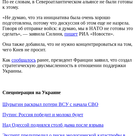
По ее словам, в Североатлантическом альянсе не были готовы
к этому.
«Не думаю, что эта инициатива была очень хорошо
подготовлена, потому что дискуссия об этом еще не назрела.
Говоря об отправке войск: я думаю, мы в НАТО не готовы это
сделать», — заявила Силиня,
пишет
РИА «Новости».
Она также добавила, что не нужно концентрироваться на том,
чего Киев не просит.
Как
сообщалось
ранее, президент Франции заявил, что создал
стратегическую двусмысленность в отношении поддержки
Украины.
Спецоперация на Украине
Шурыгин раскрыл потери ВСУ с начала СВО
Путин: Россия победит и молоко будет
Над Одессой поднялся столб дыма после взрыва
Эксперт предупредил о риске экологической катастрофы в