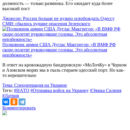
должность — только разминка. Его ожидает куда более
высокий пост
Джонсон: России больше не нужно освобождать Одессу
СМИ: сбылись худшие опасения Зеленского
Полковник армии США Дуглас Макгрегор: «В ВМФ РФ
скоро полетят руководящие головы. Это абсолютная
неизбежность»
В ответ на кровожадную бандеровскую «МоЛочКу» в Черном
и Азовском морях мы в пыль стираем одесский порт. Но как-
то нерешительно
Тема:
Спецоперация на Украине
Теги:
#НАТО
#Отправка войск на Украину
#Эвика Силиня
#Латвия
Комментировать