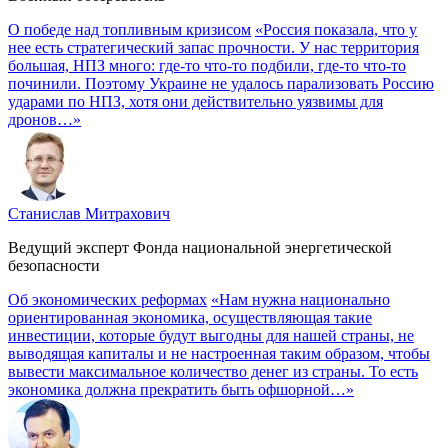
О победе над топливным кризисом
«Россия показала, что у
нее есть стратегический запас прочности. У нас территория
большая, НПЗ много: где-то что-то подбили, где-то что-то
починили. Поэтому Украине не удалось парализовать Россию
ударами по НПЗ, хотя они действительно уязвимы для
дронов…»
Станислав Митрахович
Ведущий эксперт Фонда национальной энергетической
безопасности
Об экономических реформах
«Нам нужна национально
ориентированная экономика, осуществляющая такие
инвестиции, которые будут выгодны для нашей страны, не
выводящая капиталы и не настроенная таким образом, чтобы
вывести максимальное количество денег из страны. То есть
экономика должна прекратить быть офшорной…»