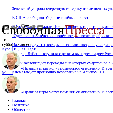
Зеленский устроил очередную истерику после ночных у
В США сообщили Украине тяжёлые новости
В Госдуме предложили Польше вернуть территории, отв
«Эдельвейс» Зеленского понёс потери после переброски 
18+
суббота, 8 августа
Названы продукты, которые вызывают «взрывную» диар
Курс
$
81,13
€
93,58
Фон дер Ляйен выступила с резким выпадом в адрес Рос
Банки заблокируют переводы с некоторых смартфонов с 2
«
Правила игры могут поменяться мгновенно. И всегд
Киев атакует: произошло возгорание на Ильском НПЗ
Меню
«
Правила игры могут поменяться мгновенно. И всегд
Главная
Политика
Общество