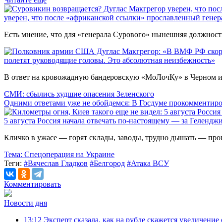
уверен, что после «африканской ссылки» прославленный генера
Есть мнение, что для «генерала Сурового» нынешняя должност
полетят руководящие головы. Это абсолютная неизбежность»
В ответ на кровожадную бандеровскую «МоЛочКу» в Черном и 
СМИ: сбылись худшие опасения Зеленского
Одними ответами уже не обойдемся: В Госдуме прокомментиро
5 августа Россия начала отвечать по-настоящему — за Геленджик
Кличко в ужасе — горят склады, заводы, трудно дышать — про
Тема:
Спецоперация на Украине
Теги:
#Вячеслав Гладков
#Белгород
#Атака ВСУ
Комментировать
Новости дня
13:12
Эксперт сказала, как на рубле скажется увеличен