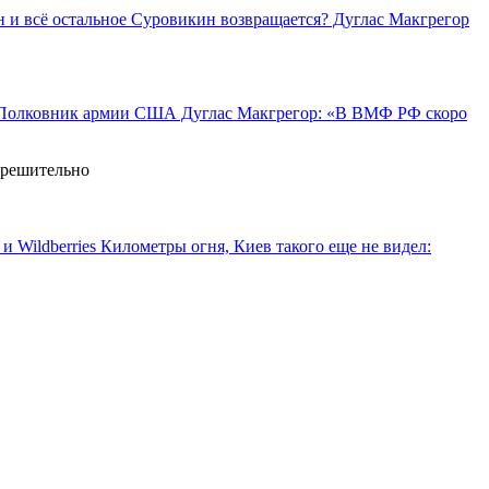
Суровикин возвращается? Дуглас Макгрегор
Полковник армии США Дуглас Макгрегор: «В ВМФ РФ скоро
ерешительно
Километры огня, Киев такого еще не видел: