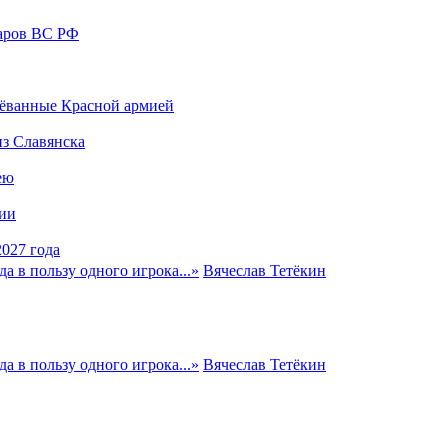
даров ВС РФ
оёванные Красной армией
из Славянска
ею
сии
027 года
а в пользу одного игрока...
»
Вячеслав Тетёкин
а в пользу одного игрока...
»
Вячеслав Тетёкин