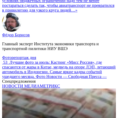
условиях бюджетных ограничений надо тем не менее
постараться сделать так, чтобы авиатранспорт не превратился
в привилегию для узкого круга людей…»
Фёдор Борисов
Главный эксперт Института экономики транспорта и
транспортной пилитики НИУ ВШЭ
Фоторепортаж дня
53
Лучшие фото за июль: Кастинг «Мисс Россия», где
спасаются от жары в Китае, медведь на опоре ЛЭП, летающий
автомобиль в Индонезии. Самые яркие кадры событий
ушедшего месяца. Фото Новости — Свободная Пресса —
Спецпредложения
НОВОСТИ МЕДИАМЕТРИКС