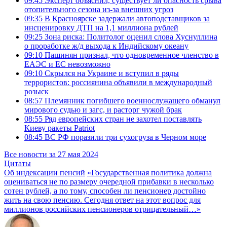
09:45
Эксперт объяснил, существует ли опасность срыва
отопительного сезона из-за внешних угроз
09:35
В Красноярске задержали автоподставщиков за
инсценировку ДТП на 1,1 миллиона рублей
09:25
Зона риска: Политолог оценил слова Хуснуллина
о проработке ж/д выхода к Индийскому океану
09:10
Пашинян признал, что одновременное членство в
ЕАЭС и ЕС невозможно
09:10
Скрылся на Украине и вступил в ряды
террористов: россиянина объявили в международный
розыск
08:57
Племянник погибшего военнослужащего обманул
мирового судью и загс, и расторг чужой брак
08:55
Ряд европейских стран не захотел поставлять
Киеву ракеты Patriot
08:45
ВС РФ поразили три сухогруза в Черном море
Все новости за 27 мая 2024
Цитаты
Об индексации пенсий
«Государственная политика должна
оцениваться не по размеру очередной прибавки в несколько
сотен рублей, а по тому, способен ли пенсионер достойно
жить на свою пенсию. Сегодня ответ на этот вопрос для
миллионов российских пенсионеров отрицательный…»