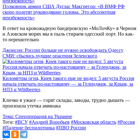
Полковник армии США Дуглас Макгрегор: «В ВМФ РФ
скоро полетят руководящие головы. Это абсолютная
неизбежность»
В ответ на кровожадную бандеровскую «МоЛочКу» в Черном
и Азовском морях мы в пыль стираем одесский порт. Но как-
то нерешительно
Джонсон: России больше не нужно освобождать Одессу
СМИ: сбылись худшие опасения Зеленского
Километры огня, Киев такого еще не видел: 5 августа Россия
начала отвечать по-настоящему — за Геленджик, за Крым, за
НПЗ и Wildberries
Кличко в ужасе — горят склады, заводы, трудно дышать —
произошла утечка аммиака
Тема:
Спецоперация на Украине
Теги:
#ВСУ
#Андрей Воробьев
#Московская область
#Россия
#Падение беспилотника
#ПВО России