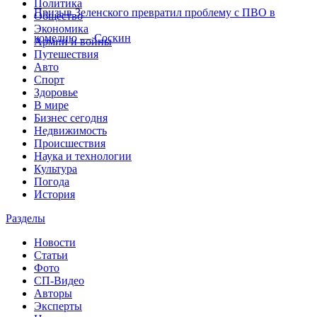
Политика
Призыв Зеленского превратил проблему с ПВО в
Общество
Экономика
комедию — Соскин
Армии и войны
Путешествия
Авто
Спорт
Здоровье
В мире
Бизнес сегодня
Недвижимость
Происшествия
Наука и технологии
Культура
Погода
История
Разделы
Новости
Статьи
Фото
СП-Видео
Авторы
Эксперты