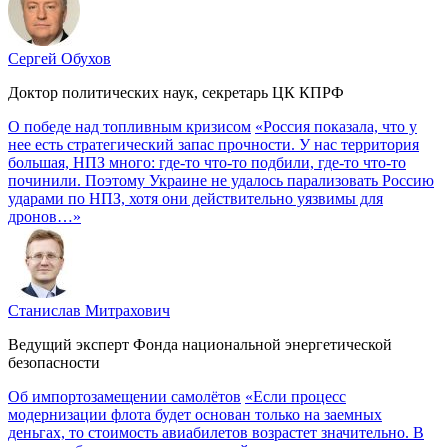
Сергей Обухов
Доктор политических наук, секретарь ЦК КПРФ
О победе над топливным кризисом
«Россия показала, что у
нее есть стратегический запас прочности. У нас территория
большая, НПЗ много: где-то что-то подбили, где-то что-то
починили. Поэтому Украине не удалось парализовать Россию
ударами по НПЗ, хотя они действительно уязвимы для
дронов…»
Станислав Митрахович
Ведущий эксперт Фонда национальной энергетической
безопасности
Об импортозамещении самолётов
«Если процесс
модернизации флота будет основан только на заемных
деньгах, то стоимость авиабилетов возрастет значительно. В