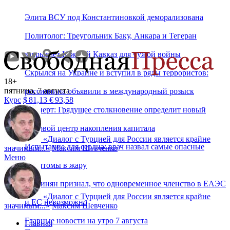
Элита ВСУ под Константиновкой деморализована
Политолог: Треугольник Баку, Анкара и Тегеран
закрывает Южный Кавказ для чужой войны
Скрылся на Украине и вступил в ряды террористов:
18+
пятница, 7 августа
россиянина объявили в международный розыск
Курс
$
81,13
€
93,58
Эксперт: Грядущее столкновение определит новый
мировой центр накопления капитала
«
Диалог с Турцией для России является крайне
Испытание для сердца: врач назвал самые опасные
значимым...
»
Максим Шевченко
Меню
симптомы в жару
Пашинян признал, что одновременное членство в ЕАЭС
«
Диалог с Турцией для России является крайне
и ЕС невозможно
значимым...
»
Максим Шевченко
Главные новости на утро 7 августа
Главная