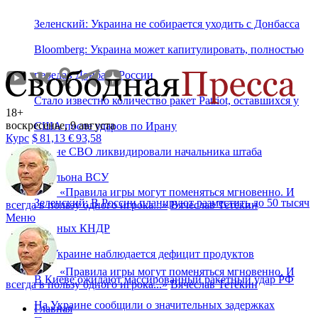
Зеленский: Украина не собирается уходить с Донбасса
Bloomberg: Украина может капитулировать, полностью
передав Донбасс России
Стало известно количество ракет Patriot, оставшихся у
18+
воскресенье, 9 августа
США после ударов по Ирану
Курс
$
81,13
€
93,58
В зоне СВО ликвидировали начальника штаба
батальона ВСУ
«
Правила игры могут поменяться мгновенно. И
Зеленский: В России планируют разместить до 50 тысяч
всегда в пользу одного игрока...
»
Вячеслав Тетёкин
Меню
военных КНДР
На Украине наблюдается дефицит продуктов
«
Правила игры могут поменяться мгновенно. И
В Киеве ожидают массированный ракетный удар РФ
всегда в пользу одного игрока...
»
Вячеслав Тетёкин
На Украине сообщили о значительных задержках
Главная