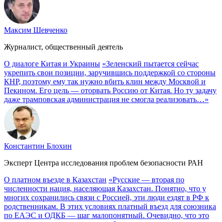
Максим Шевченко
Журналист, общественный деятель
О диалоге Китая и Украины
«Зеленский пытается сейчас
укрепить свои позиции, заручившись поддержкой со стороны
КНР, поэтому ему так нужно вбить клин между Москвой и
Пекином. Его цель — оторвать Россию от Китая. Но ту задачу
даже трамповская администрация не смогла реализовать…»
Константин Блохин
Эксперт Центра исследования проблем безопасности РАН
О платном въезде в Казахстан
«Русские — вторая по
численности нация, населяющая Казахстан. Понятно, что у
многих сохранились связи с Россией, эти люди ездят в РФ к
родственникам. В этих условиях платный въезд для союзника
по ЕАЭС и ОДКБ — шаг малопонятный. Очевидно, что это