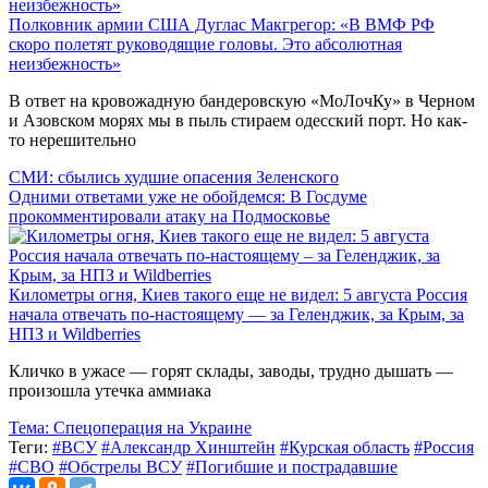
Полковник армии США Дуглас Макгрегор: «В ВМФ РФ
скоро полетят руководящие головы. Это абсолютная
неизбежность»
В ответ на кровожадную бандеровскую «МоЛочКу» в Черном
и Азовском морях мы в пыль стираем одесский порт. Но как-
то нерешительно
СМИ: сбылись худшие опасения Зеленского
Одними ответами уже не обойдемся: В Госдуме
прокомментировали атаку на Подмосковье
Километры огня, Киев такого еще не видел: 5 августа Россия
начала отвечать по-настоящему — за Геленджик, за Крым, за
НПЗ и Wildberries
Кличко в ужасе — горят склады, заводы, трудно дышать —
произошла утечка аммиака
Тема:
Спецоперация на Украине
Теги:
#ВСУ
#Александр Хинштейн
#Курская область
#Россия
#СВО
#Обстрелы ВСУ
#Погибшие и пострадавшие