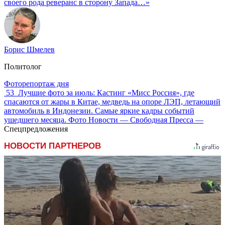
своего рода реверанс в сторону Запада…»
Борис Шмелев
Политолог
Фоторепортаж дня
53
Лучшие фото за июль: Кастинг «Мисс Россия», где
спасаются от жары в Китае, медведь на опоре ЛЭП, летающий
автомобиль в Индонезии. Самые яркие кадры событий
ушедшего месяца. Фото Новости — Свободная Пресса —
Спецпредложения
НОВОСТИ ПАРТНЕРОВ