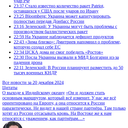
удар РФ
23:37
Стало известно количество ракет Patriot,
оставшихся у США после ударов по Ирану
23:25
Bloomberg: Украина может капитулировать,
полностью передав Донбасс России
23:16
Зеленский: У Украины могут быть проблемы с
производством баллистических ракет
22:59
На Украине наблюдается дефицит продуктов
22:43
«Зима близко»: Дмитриев напомнил о проблеме,
которую создал себе ЕС
22:34
ЦСКА дома не смог победить «Ростов»
22:30
Посла Украины вызвали в МИД Болгарии из-за
падения дрона
22:11
Зеленский: В России планируют разместить до 50
тысяч военных КНДР
Все новости за 20 декабря 2024
Цитаты
О выходе к Индийскому океану
«Он и должен стать
основным маршрутом, который всё изменит. У нас же всё
ориентировано на Европу, а она относится к России
паразитически. Не видит в нашей стране партнёра. Там только
хотят из России отсасывать кровь. На Востоке же к нам
относятся с уважением, как партнёрам…»