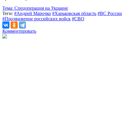
Тема:
Спецоперация на Украине
Теги:
#Андрей Марочко
#Харьковская область
#ВС России
#Продвижение российских войск
#СВО
Комментировать