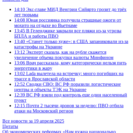
14:10
Экс-главе МИД Венгрии Сийярто грозит до трёх
лет тюрьмы
14:08
Юная россиянка получила страшные ожоги от
мохито на отдыхе во Вьетнаме
13:45
В Геленджике закрыли все пляжи из-за угрозы
БПЛА и работы ПВО
13:40
«Станет только хуже»: в США запаниковали из-за
катастрофы на Украине
13:12
Эксперт сказала, как на рубле скажется
увеличение объема покупки валюты Минфином
13:06
Врач рассказала, кому категорически нельзя пить
энергетики в жару
13:02
Lada вылетела на встречку: много погибших на
трассе в Ярославской области
12:52
Сводки СВО: ВС РФ поразили логистические
центры и объекты ТЭК на Украине
12:39
ВС РФ взяли под контроль еще один населенный
пункт
12:15
Почти 2 тысячи дронов за неделю: ПВО отбила
атаки на Московский регион
Все новости за 19 апреля 2025
Цитаты
Об экономических реформах
«Нам нужна национально