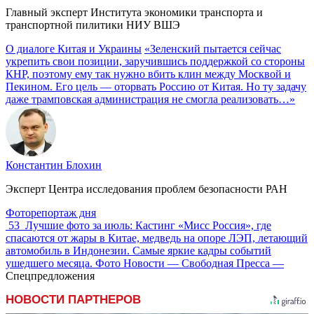
Главный эксперт Института экономики транспорта и
транспортной пилитики НИУ ВШЭ
О диалоге Китая и Украины
«Зеленский пытается сейчас
укрепить свои позиции, заручившись поддержкой со стороны
КНР, поэтому ему так нужно вбить клин между Москвой и
Пекином. Его цель — оторвать Россию от Китая. Но ту задачу
даже трамповская администрация не смогла реализовать…»
Константин Блохин
Эксперт Центра исследования проблем безопасности РАН
Фоторепортаж дня
53
Лучшие фото за июль: Кастинг «Мисс Россия», где
спасаются от жары в Китае, медведь на опоре ЛЭП, летающий
автомобиль в Индонезии. Самые яркие кадры событий
ушедшего месяца. Фото Новости — Свободная Пресса —
Спецпредложения
НОВОСТИ ПАРТНЕРОВ