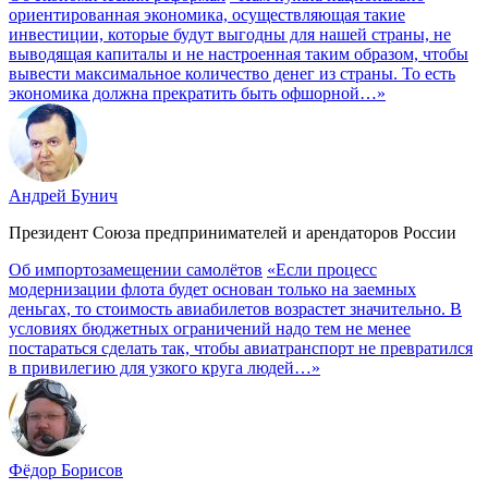
ориентированная экономика, осуществляющая такие
инвестиции, которые будут выгодны для нашей страны, не
выводящая капиталы и не настроенная таким образом, чтобы
вывести максимальное количество денег из страны. То есть
экономика должна прекратить быть офшорной…»
Андрей Бунич
Президент Союза предпринимателей и арендаторов России
Об импортозамещении самолётов
«Если процесс
модернизации флота будет основан только на заемных
деньгах, то стоимость авиабилетов возрастет значительно. В
условиях бюджетных ограничений надо тем не менее
постараться сделать так, чтобы авиатранспорт не превратился
в привилегию для узкого круга людей…»
Фёдор Борисов