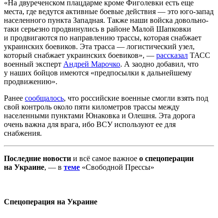
«На двуреченском плацдарме кроме Фиголевки есть еще
места, где ведутся активные боевые действия — это юго-запад
населенного пункта Западная. Также наши войска довольно-
таки серьезно продвинулись в районе Малой Шапковки
и продвигаются по направлению трассы, которая снабжает
украинских боевиков. Эта трасса — логистический узел,
который снабжает украинских боевиков», —
рассказал
ТАСС
военный эксперт
Андрей Марочко
. А заодно добавил, что
у наших бойцов имеются «предпосылки к дальнейшему
продвижению».
Ранее
сообщалось
, что российские военные смогли взять под
свой контроль около пяти километров трассы между
населенными пунктами Юнаковка и Олешня. Эта дорога
очень важна для врага, ибо ВСУ используют ее для
снабжения.
Последние новости
и всё самое важное
о спецоперации
на Украине
, — в
теме
«Свободной Прессы»
Спецоперация на Украине