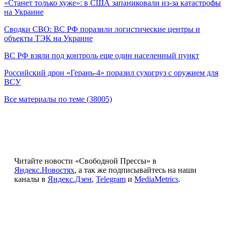
«Станет только хуже»: в США запаниковали из-за катастрофы
на Украине
Сводки СВО: ВС РФ поразили логистические центры и
объекты ТЭК на Украине
ВС РФ взяли под контроль еще один населенный пункт
Российский дрон «Герань-4» поразил сухогруз с оружием для
ВСУ
Все материалы по теме (38005)
Читайте новости «Свободной Прессы» в
Яндекс.Новостях
, а так же подписывайтесь на наши
каналы в
Яндекс.Дзен
,
Telegram
и
MediaMetrics
.