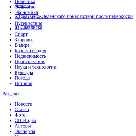
Политика
диарею
Общество
Экономика
«Эдельвейс» Зеленского понёс потери после переброски
Армии и войны
Путешествия
из Славянска
Авто
Спорт
Здоровье
В мире
Бизнес сегодня
Недвижимость
Происшествия
Наука и технологии
Культура
Погода
История
Разделы
Новости
Статьи
Фото
СП-Видео
Авторы
Эксперты