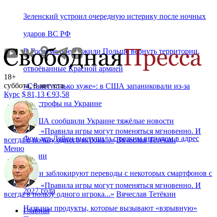
Зеленский устроил очередную истерику после ночных
ударов ВС РФ
В Госдуме предложили Польше вернуть территории,
отвоёванные Красной армией
18+
суббота, 8 августа
«Станет только хуже»: в США запаниковали из-за
Курс
$
81,13
€
93,58
катастрофы на Украине
В США сообщили Украине тяжёлые новости
«
Правила игры могут поменяться мгновенно. И
Фон дер Ляйен выступила с резким выпадом в адрес
всегда в пользу одного игрока...
»
Вячеслав Тетёкин
Меню
России
Банки заблокируют переводы с некоторых смартфонов с
«
Правила игры могут поменяться мгновенно. И
2027 года
всегда в пользу одного игрока...
»
Вячеслав Тетёкин
Названы продукты, которые вызывают «взрывную»
Главная