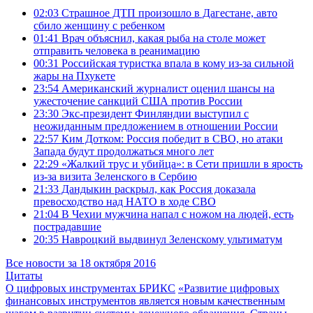
02:03
Страшное ДТП произошло в Дагестане, авто
сбило женщину с ребенком
01:41
Врач объяснил, какая рыба на столе может
отправить человека в реанимацию
00:31
Российская туристка впала в кому из-за сильной
жары на Пхукете
23:54
Американский журналист оценил шансы на
ужесточение санкций США против России
23:30
Экс-президент Финляндии выступил с
неожиданным предложением в отношении России
22:57
Ким Дотком: Россия победит в СВО, но атаки
Запада будут продолжаться много лет
22:29
«Жалкий трус и убийца»: в Сети пришли в ярость
из-за визита Зеленского в Сербию
21:33
Дандыкин раскрыл, как Россия доказала
превосходство над НАТО в ходе СВО
21:04
В Чехии мужчина напал с ножом на людей, есть
пострадавшие
20:35
Навроцкий выдвинул Зеленскому ультиматум
Все новости за 18 октября 2016
Цитаты
О цифровых инструментах БРИКС
«Развитие цифровых
финансовых инструментов является новым качественным