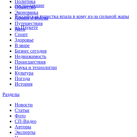
Политика
пострадавшие
Общество
Экономика
Российская туристка впала в кому из-за сильной жары
Армии и войны
Путешествия
на Пхукете
Авто
Спорт
Здоровье
В мире
Бизнес сегодня
Недвижимость
Происшествия
Наука и технологии
Культура
Погода
История
Разделы
Новости
Статьи
Фото
СП-Видео
Авторы
Эксперты