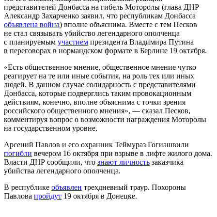
представителей Донбасса на гибель Моторолы (глава ДНР
Александр Захарченко заявил, что республикам Донбасса
объявлена война
) вполне объяснима. Вместе с тем Песков
не стал связывать убийство легендарного ополченца
с планируемым
участием
президента Владимира Путина
в переговорах в нормандском формате в Берлине 19 октября.
«Есть общественное мнение, общественное мнение чутко
реагирует на те или иные события, на роль тех или иных
людей. В данном случае солидарность с представителями
Донбасса, которые подверглись таким провокационным
действиям, конечно, вполне объяснима с точки зрения
российского общественного мнения», — сказал Песков,
комментируя вопрос о возможности награждения Моторолы
на государственном уровне.
Арсений Павлов и его охранник Теймураз Гогиашвили
погибли
вечером 16 октября при взрыве в лифте жилого дома.
Власти ДНР сообщили, что
знают личность
заказчика
убийства легендарного ополченца.
В республике
объявлен
трехдневный траур. Похороны
Павлова
пройдут
19 октября в Донецке.