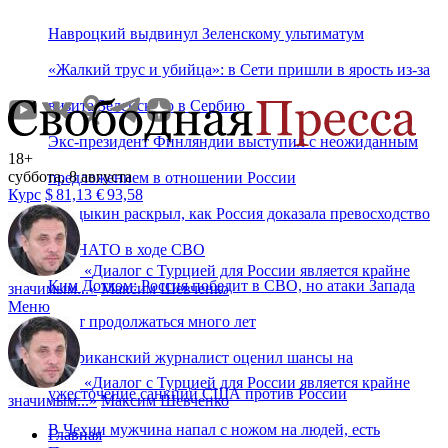
Навроцкий выдвинул Зеленскому ультиматум
«Жалкий трус и убийца»: в Сети пришли в ярость из-за
визита Зеленского в Сербию
Экс-президент Финляндии выступил с неожиданным
18+
суббота, 8 августа
предложением в отношении России
Курс
$
81,13
€
93,58
Дандыкин раскрыл, как Россия доказала превосходство
над НАТО в ходе СВО
«
Диалог с Турцией для России является крайне
Ким Дотком: Россия победит в СВО, но атаки Запада
значимым...
»
Максим Шевченко
Меню
будут продолжаться много лет
Американский журналист оценил шансы на
«
Диалог с Турцией для России является крайне
ужесточение санкций США против России
значимым...
»
Максим Шевченко
В Чехии мужчина напал с ножом на людей, есть
Главная