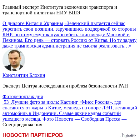
Главный эксперт Института экономики транспорта и
транспортной пилитики НИУ ВШЭ
О диалоге Китая и Украины
«Зеленский пытается сейчас
укрепить свои позиции, заручившись поддержкой со стороны
КНР, поэтому ему так нужно вбить клин между Москвой и
Пекином. Его цель — оторвать Россию от Китая. Но ту задачу
даже трамповская администрация не смогла реализовать…»
Константин Блохин
Эксперт Центра исследования проблем безопасности РАН
Фоторепортаж дня
53
Лучшие фото за июль: Кастинг «Мисс Россия», где
спасаются от жары в Китае, медведь на опоре ЛЭП, летающий
автомобиль в Индонезии. Самые яркие кадры событий
ушедшего месяца. Фото Новости — Свободная Пресса —
Спецпредложения
НОВОСТИ ПАРТНЕРОВ