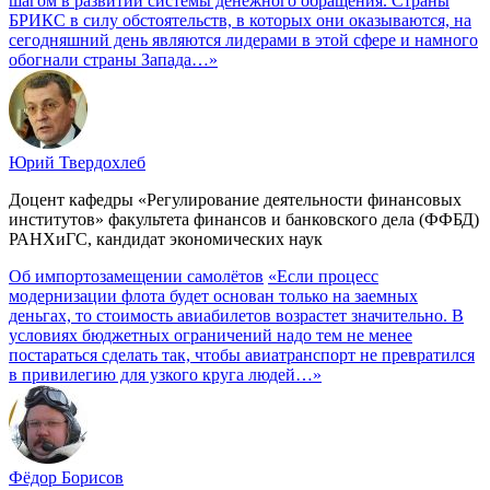
шагом в развитии системы денежного обращения. Страны
БРИКС в силу обстоятельств, в которых они оказываются, на
сегодняшний день являются лидерами в этой сфере и намного
обогнали страны Запада…»
Юрий Твердохлеб
Доцент кафедры «Регулирование деятельности финансовых
институтов» факультета финансов и банковского дела (ФФБД)
РАНХиГС, кандидат экономических наук
Об импортозамещении самолётов
«Если процесс
модернизации флота будет основан только на заемных
деньгах, то стоимость авиабилетов возрастет значительно. В
условиях бюджетных ограничений надо тем не менее
постараться сделать так, чтобы авиатранспорт не превратился
в привилегию для узкого круга людей…»
Фёдор Борисов