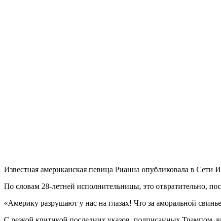
Известная американская певица Рианна опубликовала в Сети И
По словам 28-летней исполнительницы, это отвратительно, пос
«Америку разрушают у нас на глазах! Что за аморальной свинь
С резкой критикой последних указов, подписанных Трампом, в