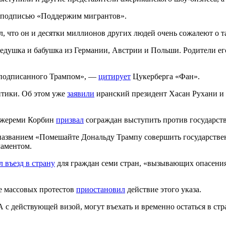
с подписью «Поддержим мигрантов».
 что он и десятки миллионов других людей очень сожалеют о т
дедушка и бабушка из Германии, Австрии и Польши. Родители ег
а, подписанного Трампом», —
цитирует
Цукерберга «Фан».
тики. Об этом уже
заявили
иранский президент Хасан Рухани и
Джереми Корбин
призвал
сограждан выступить против государств
названием «Помешайте Дональду Трампу совершить государстве
ламентом.
л въезд в страну
для граждан семи стран, «вызывающих опасения»
е массовых протестов
приостановил
действие этого указа.
с действующей визой, могут въехать и временно остаться в стр