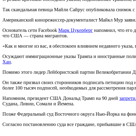
Так скандальная певица Майли Сайрус опубликовала снимок 
Американский кинорежиссер-документалист Майкл Мур заявил,
Основатель сети Facebook
Марк Цукерберг
напомнил, что его 
что США — страна мигрантов.
«Как и многие из вас, я обеспокоен влиянием недавнего указ
Осуждают иммиграционные указы Трампа и иностранные поли
Хан
.
Помимо этого лидер Лейбористской партии Великобритании 
Он также призвал своих сторонников подписать петицию под 
более 100 тысяч подписей, необходимых для рассмотрения пар
Напомним, президент США Дональд Трамп на 90 дней
запрети
Судана, Ливии, Сомали и Йемена.
Позже Федеральный суд Восточного округа Нью-Йорка на фон
Согласно постановлению суда все граждане, прибывшие в США 