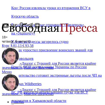
Коц: Россия извлекла уроки из вторжения ВСУ в
Курскую область
Российские военные отправили «Бандероль»
на «Укрпочту»
18+
четверг, 6 августа
У берегов Одессы загорелось судно
Курс
$
81,13
€
93,58
Путин упростил присвоение воинских званий для
добровольцев
«
Диалог с Турцией для России является крайне
Генсек ООН осудил удары Украины по России
значимым...
»
Максим Шевченко
Меню
Правительство готовит экстренные льготы после ЧП на
складах Wildberries
«
Диалог с Турцией для России является крайне
ВС РФ поразили перевозивший грузы для ВСУ
значимым...
»
Максим Шевченко
локомотив в Харьковской области
Главная