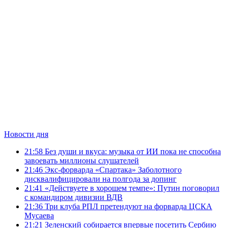
Новости дня
21:58
Без души и вкуса: музыка от ИИ пока не способна
завоевать миллионы слушателей
21:46
Экс-форварда «Спартака» Заболотного
дисквалифицировали на полгода за допинг
21:41
«Действуете в хорошем темпе»: Путин поговорил
с командиром дивизии ВДВ
21:36
Три клуба РПЛ претендуют на форварда ЦСКА
Мусаева
21:21
Зеленский собирается впервые посетить Сербию