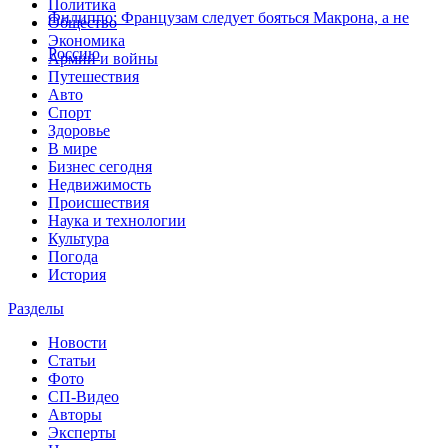
Политика
Филиппо: Французам следует бояться Макрона, а не
Общество
Экономика
Россию
Армии и войны
Путешествия
Авто
Спорт
Здоровье
В мире
Бизнес сегодня
Недвижимость
Происшествия
Наука и технологии
Культура
Погода
История
Разделы
Новости
Статьи
Фото
СП-Видео
Авторы
Эксперты