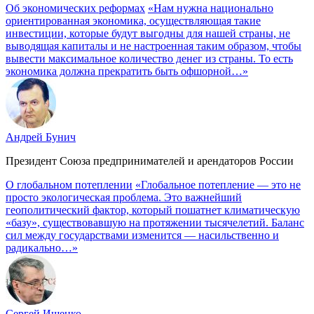
Об экономических реформах
«Нам нужна национально
ориентированная экономика, осуществляющая такие
инвестиции, которые будут выгодны для нашей страны, не
выводящая капиталы и не настроенная таким образом, чтобы
вывести максимальное количество денег из страны. То есть
экономика должна прекратить быть офшорной…»
Андрей Бунич
Президент Союза предпринимателей и арендаторов России
О глобальном потеплении
«Глобальное потепление — это не
просто экологическая проблема. Это важнейший
геополитический фактор, который пошатнет климатическую
«базу», существовавшую на протяжении тысячелетий. Баланс
сил между государствами изменится — насильственно и
радикально…»
Сергей Ищенко