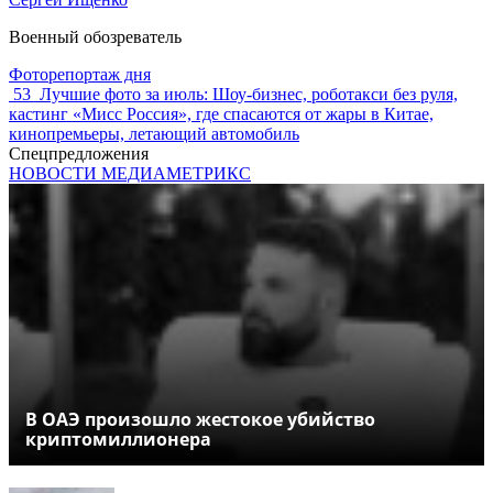
Военный обозреватель
Фоторепортаж дня
53
Лучшие фото за июль: Шоу-бизнес, роботакси без руля,
кастинг «Мисс Россия», где спасаются от жары в Китае,
кинопремьеры, летающий автомобиль
Спецпредложения
НОВОСТИ МЕДИАМЕТРИКС
В ОАЭ произошло жестокое убийство
криптомиллионера