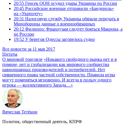
20:55
Генсек ООН осудил удары Украины по России
20:45
Российские военные отправили «Бандероль»
на «Укрпочту»
20:31
Налоговую службу Украины обязали передать в
Минобороны данные о военнообязанных
20:12
Филиппо: Французам следует бояться Макрона, а
не Россию
19:52
У берегов Одессы загорелось судно
Все новости за 11 мая 2017
Цитаты
О мировой торговле
«Никакого свободного рынка нет и в
помине, нет и глобализации как мирового сообщества
равноправных производителей и потребителей. Нет
священного права частной собственности. Правила игры
могут поменяться мгновенно. И всегда в пользу одного
игрока — коллективного Запада…»
Вячеслав Тетёкин
Политик, общественный деятель, КПРФ