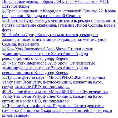
Поваленные деревья, обрыв ЛЭП, задержка вылетов, ДТП.
Есть погибшие
22
Кровь
и адреналин: Коррида в испанской Севилье
50
Полёт на Луну: Блэкаут, чем питаются, рекорд по
дальности полета, испытание скафандра, затмение Луной
Солнца, новые фото
39
New York International Auto Show: От полностью
доминирующего на трассе Zenvo Aurora Agil до
революционного Koenigsegg Regera/
49
Лучшие фото за март: «Мисс БРИКС 2026», вечеринка
Vanity Fair Oscar Party, фитнес-бикини, блэкаут на Кубе,
ситуация в зоне СВО, кинопремьеры