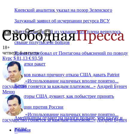
Киевский аналитик указал на позор Зеленского
Залужный заявил об исчерпании ресурса ВСУ
Лантратова: домой из украинского плена вернулось
свыше полутысячи бойцов
18+
четверг, 6 августа
Трамп потребовал от Пентагона объяснений по поводу
Курс
$
81,13
€
93,58
нехватки ракет
Пушков назвал причину отказа США давать Patriot
«
Использование наличных вполне понятно...
Киеву
государство гоняется за каждым платежом...
»
Андрей Бунич
Меню
Сенаторы США думают, как побыстрее принять
санкции против России
«
Использование наличных вполне понятно...
Американцы отдают на налоги больше, чем на еду и
государство гоняется за каждым платежом...
»
Андрей Бунич
жилье
Главная