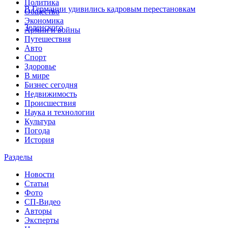
Политика
В Германии удивились кадровым перестановкам
Общество
Экономика
Зеленского
Армии и войны
Путешествия
Авто
Спорт
Здоровье
В мире
Бизнес сегодня
Недвижимость
Происшествия
Наука и технологии
Культура
Погода
История
Разделы
Новости
Статьи
Фото
СП-Видео
Авторы
Эксперты