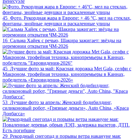
Венесуэле
45
Фото. Рекордная жара в Европе: + 46 °C, мел на стеклах,
фонтаны, знойные девушки и раскаленные улицы
16
Сальма Хайек с речью, Шакира зажигает: звёзды на
церемонии открытия ЧМ-2026
45
Лучшие фото за май: Красная дорожка Met Gala, селфи с
Макроном, трофейная техника, кинопремьеры в Каннах,
победитель «Евровидения-2026»
53
Лучшие фото за апрель: Женский бодибилдинг,
силиконовый робот, «Грязные деньги», Auto China, «Краса
Донбасса»
29
Рекордный снегопад и порывы ветра накануне мая: