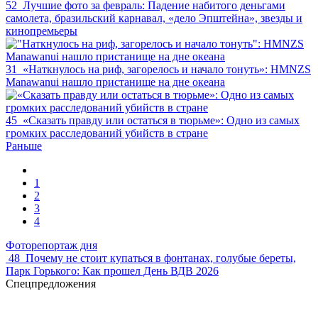
52
Лучшие фото за февраль: Падение набитого деньгами
самолета, бразильский карнавал, «дело Эпштейна», звезды и
кинопремьеры
31
«Наткнулось на риф, загорелось и начало тонуть»: HMNZS
Manawanui нашло пристанище на дне океана
45
«Сказать правду или остаться в тюрьме»: Одно из самых
громких расследований убийств в стране
Раньше
1
2
3
4
Фоторепортаж дня
48
Почему не стоит купаться в фонтанах, голубые береты,
Парк Горького: Как прошел День ВДВ 2026
Спецпредложения