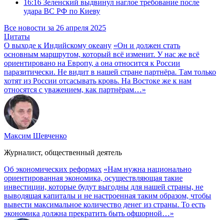
16:16
Зеленский выдвинул наглое требование после
удара ВС РФ по Киеву
Все новости за 26 апреля 2025
Цитаты
О выходе к Индийскому океану
«Он и должен стать
основным маршрутом, который всё изменит. У нас же всё
ориентировано на Европу, а она относится к России
паразитически. Не видит в нашей стране партнёра. Там только
хотят из России отсасывать кровь. На Востоке же к нам
относятся с уважением, как партнёрам…»
Максим Шевченко
Журналист, общественный деятель
Об экономических реформах
«Нам нужна национально
ориентированная экономика, осуществляющая такие
инвестиции, которые будут выгодны для нашей страны, не
выводящая капиталы и не настроенная таким образом, чтобы
вывести максимальное количество денег из страны. То есть
экономика должна прекратить быть офшорной…»