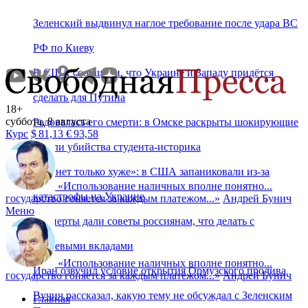
Зеленский выдвинул наглое требование после удара ВС
РФ по Киеву
В США сообщили, что Украине и Западу придётся
сделать для Путина
18+
суббота, 8 августа
Радовалась его смерти: в Омске раскрыты шокирующие
Курс
$
81,13
€
93,58
детали убийства студента‑историка
«Станет только хуже»: в США запаниковали из-за
«
Использование наличных вполне понятно...
катастрофы на Украине
государство гоняется за каждым платежом...
»
Андрей Бунич
Меню
Эксперты дали советы россиянам, что делать с
рублевыми вкладами
«
Использование наличных вполне понятно...
Иран озвучил условие открытия Ормузского пролива
государство гоняется за каждым платежом...
»
Андрей Бунич
Вучич рассказал, какую тему не обсуждал с Зеленским
Главная