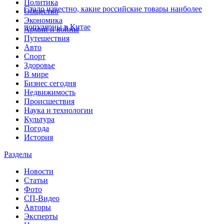
Политика
Стало известно, какие российские товары наиболее
Общество
Экономика
популярны в Китае
Армии и войны
Путешествия
Авто
Спорт
Здоровье
В мире
Бизнес сегодня
Недвижимость
Происшествия
Наука и технологии
Культура
Погода
История
Разделы
Новости
Статьи
Фото
СП-Видео
Авторы
Эксперты