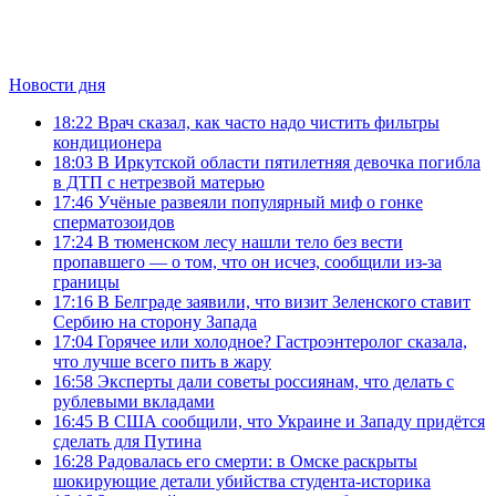
Новости дня
18:22
Врач сказал, как часто надо чистить фильтры
кондиционера
18:03
В Иркутской области пятилетняя девочка погибла
в ДТП с нетрезвой матерью
17:46
Учёные развеяли популярный миф о гонке
сперматозоидов
17:24
В тюменском лесу нашли тело без вести
пропавшего — о том, что он исчез, сообщили из-за
границы
17:16
В Белграде заявили, что визит Зеленского ставит
Сербию на сторону Запада
17:04
Горячее или холодное? Гастроэнтеролог сказала,
что лучше всего пить в жару
16:58
Эксперты дали советы россиянам, что делать с
рублевыми вкладами
16:45
В США сообщили, что Украине и Западу придётся
сделать для Путина
16:28
Радовалась его смерти: в Омске раскрыты
шокирующие детали убийства студента‑историка