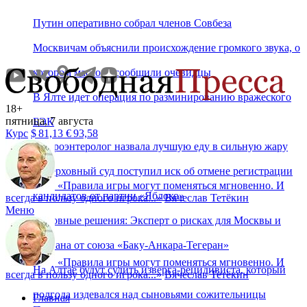
Путин оперативно собрал членов Совбеза
Москвичам объяснили происхождение громкого звука, о
котором массово сообщили очевидцы
В Ялте идет операция по разминированию вражеского
18+
пятница, 7 августа
БЭК
Курс
$
81,13
€
93,58
Гастроэнтеролог назвала лучшую еду в сильную жару
В Верховный суд поступил иск об отмене регистрации
«
Правила игры могут поменяться мгновенно. И
кандидатов от партии «Яблоко»
всегда в пользу одного игрока...
»
Вячеслав Тетёкин
Меню
Основные решения: Эксперт о рисках для Москвы и
Еревана от союза «Баку-Анкара-Тегеран»
«
Правила игры могут поменяться мгновенно. И
На Алтае будут судить изверга-рецидивиста, который
всегда в пользу одного игрока...
»
Вячеслав Тетёкин
полгода издевался над сыновьями сожительницы
Главная