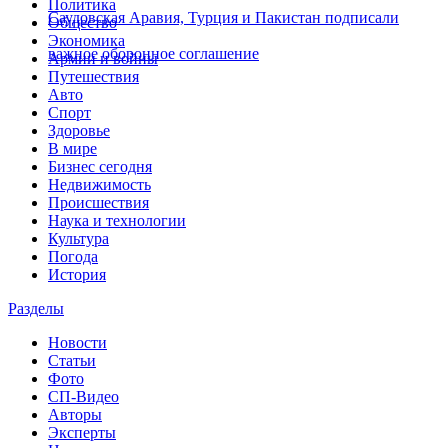
Политика
Саудовская Аравия, Турция и Пакистан подписали
Общество
Экономика
важное оборонное соглашение
Армии и войны
Путешествия
Авто
Спорт
Здоровье
В мире
Бизнес сегодня
Недвижимость
Происшествия
Наука и технологии
Культура
Погода
История
Разделы
Новости
Статьи
Фото
СП-Видео
Авторы
Эксперты